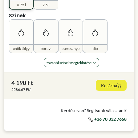
0.75 l
2.5 l
Színek
antik tölgy
borovi
cseresznye
dió
további színek megtekintése
4 190 Ft
Kosárba
5586.67 Ft/l
Kérdése van? Segítsünk választani?
+36 70 332 7658