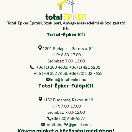
Total-Épker Építési, Szakipari, Anyagkereskedelmi és Szolgáltató
Kft.
Total-Épker Kft
1201 Budapest, Baross u. 84.
H-P: 6.30-17.00
Szombat: 7.00-13.00
+36 (1) 283 4602
;
+36 (1) 421 5281
+36 (70) 332 7658
;
+36 (70) 332 7652
info@total-epker.hu
Total-Épker-Fülöp Kft
1152 Budapest, Rákos út 19.
H-P: 7.00-17.00
Szombat: 7.00-12.00
+36 (30) 658-5377
totalfulop96@gmail.com
Kövess minket a közösségi médiában!