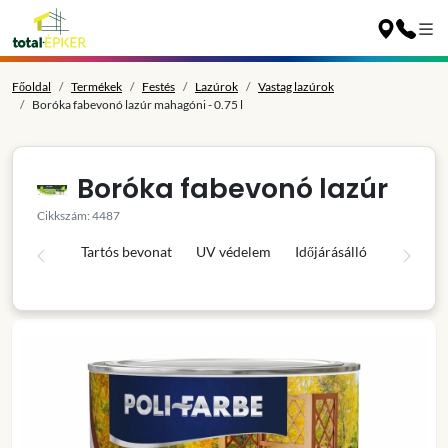
Főoldal
Termékek
Festés
Lazúrok
Vastag lazúrok
Boróka fabevonó lazúr mahagóni - 0.75 l
Boróka fabevonó lazúr
Cikkszám: 4487
Tartós bevonat
UV védelem
Időjárásálló