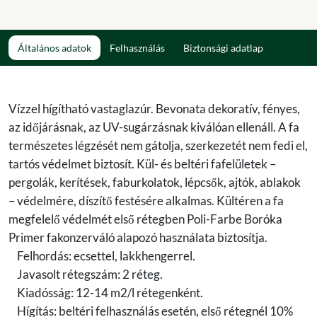
Általános adatok
Felhasználás
Biztonsági adatlap
Vízzel hígítható vastaglazúr. Bevonata dekoratív, fényes,
az időjárásnak, az UV-sugárzásnak kiválóan ellenáll. A fa
természetes légzését nem gátolja, szerkezetét nem fedi el,
tartós védelmet biztosít. Kül- és beltéri fafelületek –
pergolák, kerítések, faburkolatok, lépcsők, ajtók, ablakok
– védelmére, díszítő festésére alkalmas. Kültéren a fa
megfelelő védelmét első rétegben Poli-Farbe Boróka
Primer fakonzerváló alapozó használata biztosítja.
Felhordás: ecsettel, lakkhengerrel.
Javasolt rétegszám: 2 réteg.
Kiadósság: 12-14 m2/l rétegenként.
Hígítás: beltéri felhasználás esetén, első rétegnél 10%