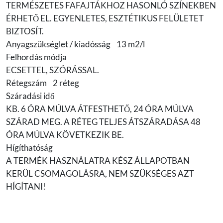
TERMÉSZETES FAFAJTÁKHOZ HASONLÓ SZÍNEKBEN
ÉRHETŐ EL. EGYENLETES, ESZTÉTIKUS FELÜLETET
BIZTOSÍT.
Anyagszükséglet / kiadósság 13 m2/l
Felhordás módja
ECSETTEL, SZÓRÁSSAL.
Rétegszám 2 réteg
Száradási idő
KB. 6 ÓRA MÚLVA ÁTFESTHETŐ, 24 ÓRA MÚLVA
SZÁRAD MEG. A RÉTEG TELJES ÁTSZÁRADÁSA 48
ÓRA MÚLVA KÖVETKEZIK BE.
Hígíthatóság
A TERMÉK HASZNÁLATRA KÉSZ ÁLLAPOTBAN
KERÜL CSOMAGOLÁSRA, NEM SZÜKSÉGES AZT
HÍGÍTANI!