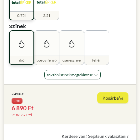
0.75 l
2.5 l
Színek
dió
borovifenyő
cseresznye
fehér
további színek megtekintése
7 490 Ft
Kosárba
- 8%
6 890 Ft
9186.67 Ft/l
Kérdése van? Segítsünk választani?