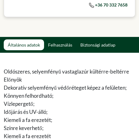
+36 70 332 7658
Általános adatok
Felhasználás
Biztonsági adatlap
Oldószeres, selyemfényű vastaglazúr kültérre-beltérre
Előnyök
Dekoratív selyemfényű védőréteget képez a felületen;
Könnyen felhordható;
Vízlepergető;
Időjárás és UV-álló;
Kiemeli a fa erezetét;
Színre keverhető;
Kiemeli a fa erezetét