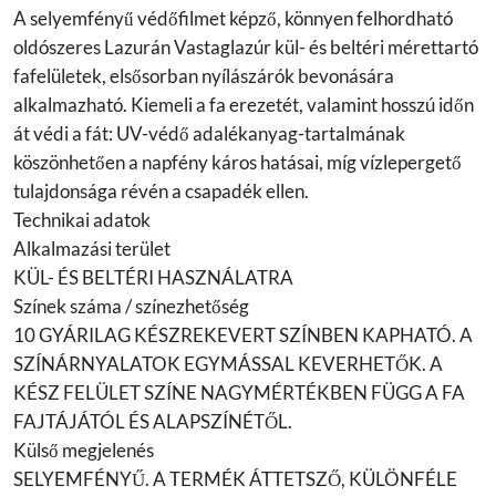
A selyemfényű védőfilmet képző, könnyen felhordható
oldószeres Lazurán Vastaglazúr kül- és beltéri mérettartó
fafelületek, elsősorban nyílászárók bevonására
alkalmazható. Kiemeli a fa erezetét, valamint hosszú időn
át védi a fát: UV-védő adalékanyag-tartalmának
köszönhetően a napfény káros hatásai, míg vízlepergető
tulajdonsága révén a csapadék ellen.
Technikai adatok
Alkalmazási terület
KÜL- ÉS BELTÉRI HASZNÁLATRA
Színek száma / színezhetőség
10 GYÁRILAG KÉSZREKEVERT SZÍNBEN KAPHATÓ. A
SZÍNÁRNYALATOK EGYMÁSSAL KEVERHETŐK. A
KÉSZ FELÜLET SZÍNE NAGYMÉRTÉKBEN FÜGG A FA
FAJTÁJÁTÓL ÉS ALAPSZÍNÉTŐL.
Külső megjelenés
SELYEMFÉNYŰ. A TERMÉK ÁTTETSZŐ, KÜLÖNFÉLE