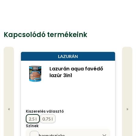
Kapcsolódó termékeink
LAZURÁN
Lazurán aqua favédő
lazúr 3in1
«
»
Kisze
Kiszerelés választó
0.75
2.5 l
0.75 l
Színe
Színek
harmatszürke