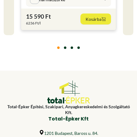
15 590 Ft
5 79
Kosárba
6236 Ft/l
7720 F
Total-Épker Építési, Szakipari, Anyagkereskedelmi és Szolgáltató
Kft.
Total-Épker Kft
1201 Budapest, Baross u. 84.