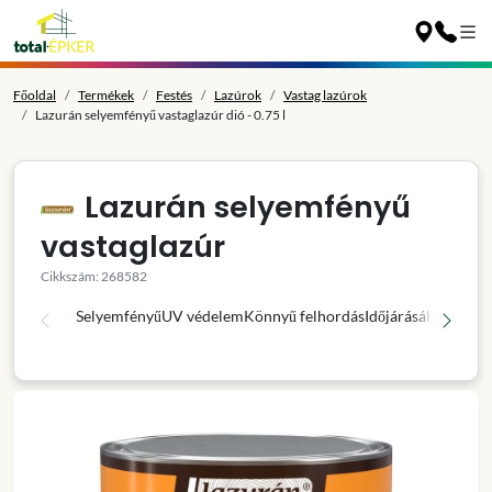
Főoldal
Termékek
Festés
Lazúrok
Vastag lazúrok
Lazurán selyemfényű vastaglazúr dió - 0.75 l
Lazurán selyemfényű
vastaglazúr
Cikkszám: 268582
Selyemfényű
UV védelem
Könnyű felhordás
Időjárásálló
Légáte