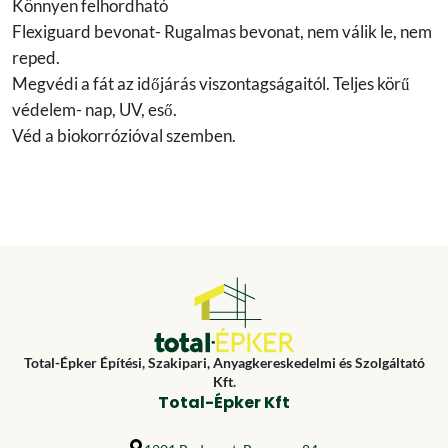
Könnyen felhordható
Flexiguard bevonat- Rugalmas bevonat, nem válik le, nem
reped.
Megvédi a fát az időjárás viszontagságaitól. Teljes körű
védelem- nap, UV, eső.
Véd a biokorrózióval szemben.
Total-Épker Építési, Szakipari, Anyagkereskedelmi és Szolgáltató
Kft.
Total-Épker Kft