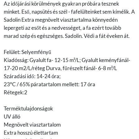
Az időjárási körülmények gyakran próbára tesznek
minket. Eső, napsütés és szél - fafelülteinket sem kímélik. A
Sadolin Extra megnövelt viasztartalma könnyedén
lepergeti az esőt és a nedvességet, a fa ezért tovább
marad szép és egészséges. Sadolin. Védi a fát éveken át.
Felület: Selyemfényű
Kiadósság: Gyalult fa- 12-15 m²/L; Gyalult keményfánál-
17‐20 m2/L/réteg Durva, fűrészelt fánál- 6-8 m²/L
Száradási idő: 14-24 óra;
23°C / 65% páratartalom mellett: 17 óra
Rétegek:2
Terméktulajdonságok
UV álló
Megnövelt viasztartalom
Extra hosszú élettartam