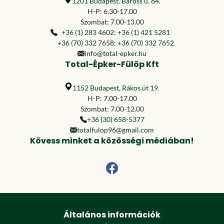
1201 Budapest, Baross u. 84.
H-P: 6.30-17.00
Szombat: 7.00-13.00
+36 (1) 283 4602
;
+36 (1) 421 5281
+36 (70) 332 7658
;
+36 (70) 332 7652
info@total-epker.hu
Total-Épker-Fülöp Kft
1152 Budapest, Rákos út 19.
H-P: 7.00-17.00
Szombat: 7.00-12.00
+36 (30) 658-5377
totalfulop96@gmail.com
Kövess minket a közösségi médiában!
Általános információk