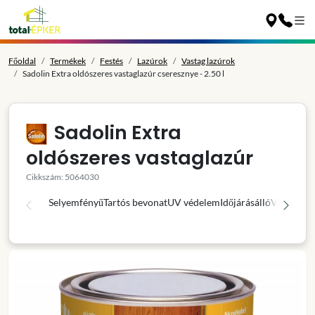
Főoldal
Termékek
Festés
Lazúrok
Vastag lazúrok
Sadolin Extra oldószeres vastaglazúr cseresznye - 2.50 l
Sadolin Extra
oldószeres vastaglazúr
Cikkszám: 5064030
Selyemfényű
Tartós bevonat
UV védelem
Időjárásálló
Víztaszító