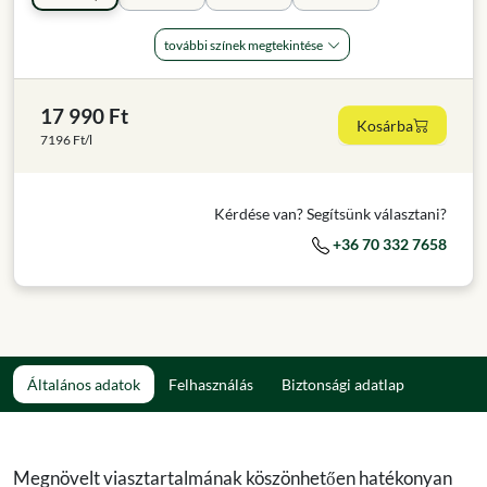
további színek megtekintése
17 990 Ft
Kosárba
7196 Ft/l
Kérdése van? Segítsünk választani?
+36 70 332 7658
Általános adatok
Felhasználás
Biztonsági adatlap
Megnövelt viasztartalmának köszönhetően hatékonyan