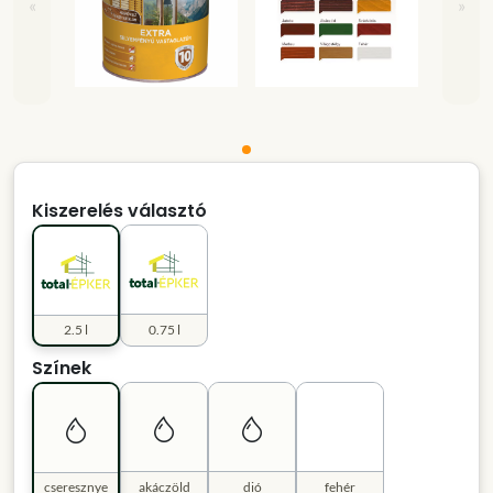
«
»
Kiszerelés választó
2.5 l
0.75 l
Színek
cseresznye
akáczöld
dió
fehér