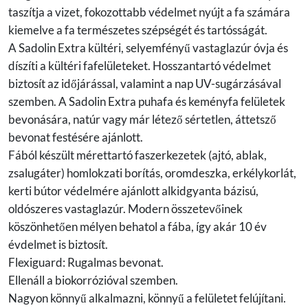
taszítja a vizet, fokozottabb védelmet nyújt a fa számára
kiemelve a fa természetes szépségét és tartósságát.
A Sadolin Extra kültéri, selyemfényű vastaglazúr óvja és
díszíti a kültéri fafelületeket. Hosszantartó védelmet
biztosít az időjárással, valamint a nap UV-sugárzásával
szemben. A Sadolin Extra puhafa és keményfa felületek
bevonására, natúr vagy már létező sértetlen, áttetsző
bevonat festésére ajánlott.
Fából készült mérettartó faszerkezetek (ajtó, ablak,
zsalugáter) homlokzati borítás, oromdeszka, erkélykorlát,
kerti bútor védelmére ajánlott alkidgyanta bázisú,
oldószeres vastaglazúr. Modern összetevőinek
köszönhetően mélyen behatol a fába, így akár 10 év
évdelmet is biztosít.
Flexiguard: Rugalmas bevonat.
Ellenáll a biokorrózióval szemben.
Nagyon könnyű alkalmazni, könnyű a felületet felújítani.