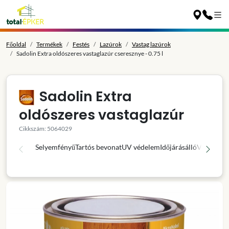
Főoldal
Termékek
Festés
Lazúrok
Vastag lazúrok
Sadolin Extra oldószeres vastaglazúr cseresznye - 0.75 l
Sadolin Extra
oldószeres vastaglazúr
Cikkszám: 5064029
Selyemfényű
Tartós bevonat
UV védelem
Időjárásálló
Víztaszító