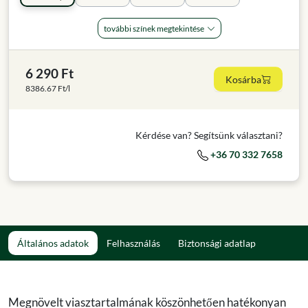
további színek megtekintése
6 290 Ft
Kosárba
8386.67 Ft/l
Kérdése van? Segítsünk választani?
+36 70 332 7658
Általános adatok
Felhasználás
Biztonsági adatlap
Megnövelt viasztartalmának köszönhetően hatékonyan