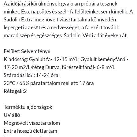
Az időjárási körülmények gyakran próbára tesznek
minket. Eső, napsütés és szél - fafelülteinket sem kímélik. A
Sadolin Extra megnövelt viasztartalma könnyedén
lepergeti az esőt és a nedvességet, a fa ezért tovább
marad szép és egészséges. Sadolin. Védi a fát éveken át.
Felület: Selyemfényű
Kiadósság: Gyalult fa- 12-15 m²/L; Gyalult keményfánál-
17‐20 m2/L/réteg Durva, fűrészelt fánál- 6-8 m²/L
Száradási idő: 14-24 óra;
23°C / 65% páratartalom mellett: 17 óra
Rétegek:2
Terméktulajdonságok
UV álló
Megnövelt viasztartalom
Extra hosszú élettartam