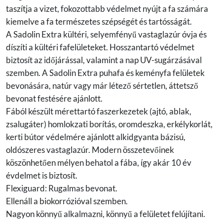
taszítja a vizet, fokozottabb védelmet nyújt a fa számára
kiemelve a fa természetes szépségét és tartósságát.
A Sadolin Extra kültéri, selyemfényű vastaglazúr óvja és
díszíti a kültéri fafelületeket. Hosszantartó védelmet
biztosít az időjárással, valamint a nap UV-sugárzásával
szemben. A Sadolin Extra puhafa és keményfa felületek
bevonására, natúr vagy már létező sértetlen, áttetsző
bevonat festésére ajánlott.
Fából készült mérettartó faszerkezetek (ajtó, ablak,
zsalugáter) homlokzati borítás, oromdeszka, erkélykorlát,
kerti bútor védelmére ajánlott alkidgyanta bázisú,
oldószeres vastaglazúr. Modern összetevőinek
köszönhetően mélyen behatol a fába, így akár 10 év
évdelmet is biztosít.
Flexiguard: Rugalmas bevonat.
Ellenáll a biokorrózióval szemben.
Nagyon könnyű alkalmazni, könnyű a felületet felújítani.