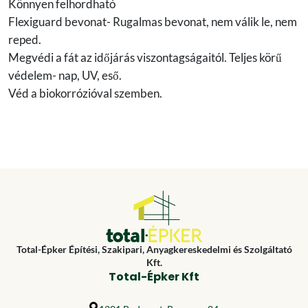
Könnyen felhordható
Flexiguard bevonat- Rugalmas bevonat, nem válik le, nem
reped.
Megvédi a fát az időjárás viszontagságaitól. Teljes körű
védelem- nap, UV, eső.
Véd a biokorrózióval szemben.
Total-Épker Építési, Szakipari, Anyagkereskedelmi és Szolgáltató
Kft.
Total-Épker Kft