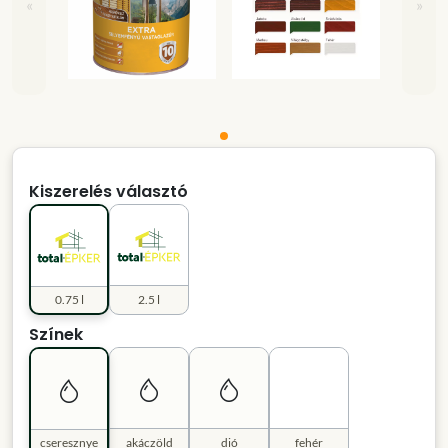
«
»
Kiszerelés választó
0.75 l
2.5 l
Színek
cseresznye
akáczöld
dió
fehér