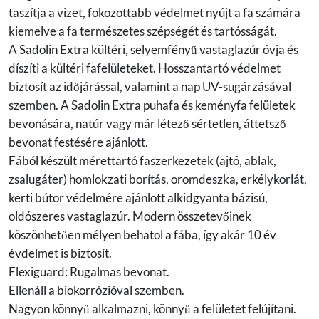
taszítja a vizet, fokozottabb védelmet nyújt a fa számára
kiemelve a fa természetes szépségét és tartósságát.
A Sadolin Extra kültéri, selyemfényű vastaglazúr óvja és
díszíti a kültéri fafelületeket. Hosszantartó védelmet
biztosít az időjárással, valamint a nap UV-sugárzásával
szemben. A Sadolin Extra puhafa és keményfa felületek
bevonására, natúr vagy már létező sértetlen, áttetsző
bevonat festésére ajánlott.
Fából készült mérettartó faszerkezetek (ajtó, ablak,
zsalugáter) homlokzati borítás, oromdeszka, erkélykorlát,
kerti bútor védelmére ajánlott alkidgyanta bázisú,
oldószeres vastaglazúr. Modern összetevőinek
köszönhetően mélyen behatol a fába, így akár 10 év
évdelmet is biztosít.
Flexiguard: Rugalmas bevonat.
Ellenáll a biokorrózióval szemben.
Nagyon könnyű alkalmazni, könnyű a felületet felújítani.