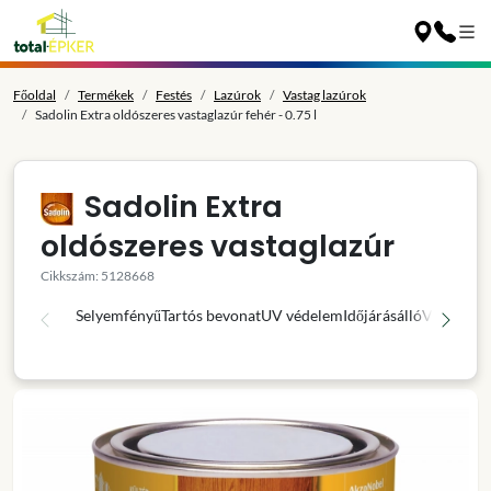
Főoldal
Termékek
Festés
Lazúrok
Vastag lazúrok
Sadolin Extra oldószeres vastaglazúr fehér - 0.75 l
Sadolin Extra
oldószeres vastaglazúr
Cikkszám: 5128668
Selyemfényű
Tartós bevonat
UV védelem
Időjárásálló
Víztaszító