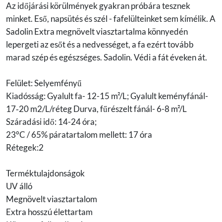
Az időjárási körülmények gyakran próbára tesznek
minket. Eső, napsütés és szél - fafelülteinket sem kímélik. A
Sadolin Extra megnövelt viasztartalma könnyedén
lepergeti az esőt és a nedvességet, a fa ezért tovább
marad szép és egészséges. Sadolin. Védi a fát éveken át.
Felület: Selyemfényű
Kiadósság: Gyalult fa- 12-15 m²/L; Gyalult keményfánál-
17‐20 m2/L/réteg Durva, fűrészelt fánál- 6-8 m²/L
Száradási idő: 14-24 óra;
23°C / 65% páratartalom mellett: 17 óra
Rétegek:2
Terméktulajdonságok
UV álló
Megnövelt viasztartalom
Extra hosszú élettartam