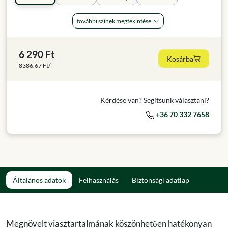
további színek megtekintése
6 290 Ft
Kosárba
8386.67 Ft/l
Kérdése van? Segítsünk választani?
+36 70 332 7658
Általános adatok
Felhasználás
Biztonsági adatlap
Megnövelt viasztartalmának köszönhetően hatékonyan