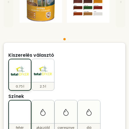
«
»
Kiszerelés választó
0.75 l
2.5 l
Színek
fehér
akáczöld
cseresznye
dió