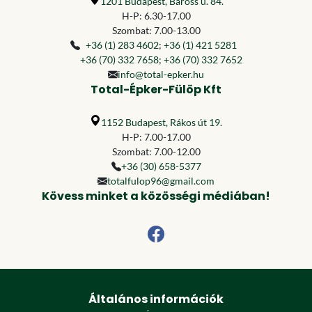
1201 Budapest, Baross u. 84.
H-P: 6.30-17.00
Szombat: 7.00-13.00
+36 (1) 283 4602
;
+36 (1) 421 5281
+36 (70) 332 7658
;
+36 (70) 332 7652
info@total-epker.hu
Total-Épker-Fülöp Kft
1152 Budapest, Rákos út 19.
H-P: 7.00-17.00
Szombat: 7.00-12.00
+36 (30) 658-5377
totalfulop96@gmail.com
Kövess minket a közösségi médiában!
Általános információk