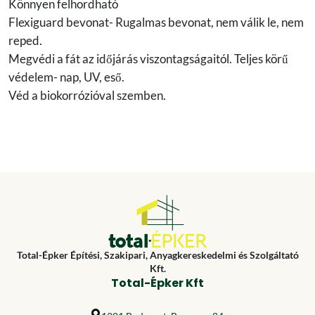
Könnyen felhordható
Flexiguard bevonat- Rugalmas bevonat, nem válik le, nem
reped.
Megvédi a fát az időjárás viszontagságaitól. Teljes körű
védelem- nap, UV, eső.
Véd a biokorrózióval szemben.
Total-Épker Építési, Szakipari, Anyagkereskedelmi és Szolgáltató
Kft.
Total-Épker Kft