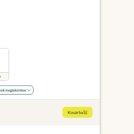
r
nek megtekintése
Kosárba