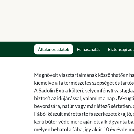
Általános adatok
Felhasználás
Biztonsági ad
Megnövelt viasztartalmának köszönhetően haté
kiemelve a fa természetes szépségét és tartós
A Sadolin Extra kültéri, selyemfényű vastaglaz
biztosít az időjárással, valamint a nap UV-su
bevonására, natúr vagy már létező sértetlen, 
Fából készült mérettartó faszerkezetek (ajtó, 
kerti bútor védelmére ajánlott alkidgyanta b
mélyen behatol a fába, így akár 10 év évdelmet