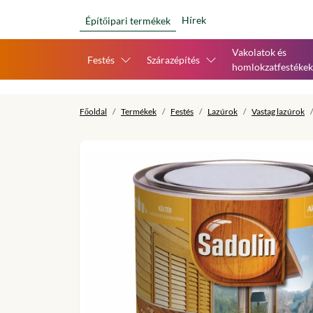
Hírek
Építőipari termékek
Vakolatok és
Festés
Szárazépítés
homlokzatfestékek
Főoldal
Termékek
Festés
Lazúrok
Vastag lazúrok