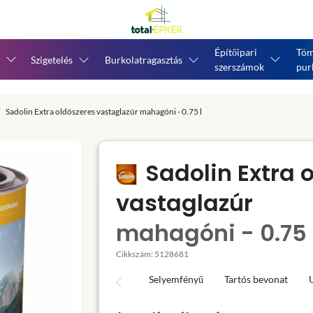
Építőipari
Töm
Szigetelés
Burkolatragasztás
szerszámok
pur
Sadolin Extra oldószeres vastaglazúr mahagóni - 0.75 l
Sadolin Extra 
vastaglazúr
mahagóni - 0.75 
Cikkszám: 5128681
Selyemfényű
Tartós bevonat