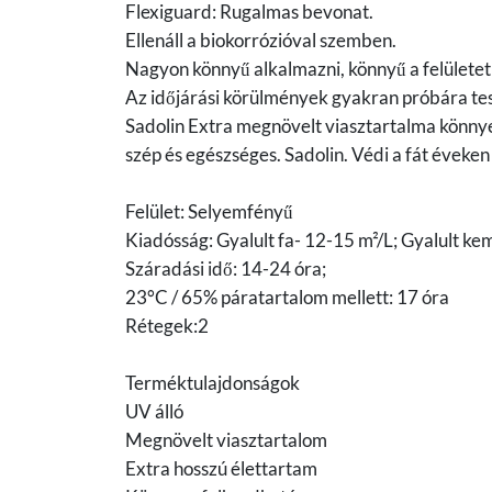
Flexiguard: Rugalmas bevonat.
Ellenáll a biokorrózióval szemben.
Nagyon könnyű alkalmazni, könnyű a felületet f
Az időjárási körülmények gyakran próbára teszn
Sadolin Extra megnövelt viasztartalma könnye
szép és egészséges. Sadolin. Védi a fát éveken 
Felület: Selyemfényű
Kiadósság: Gyalult fa- 12-15 m²/L; Gyalult ke
Száradási idő: 14-24 óra;
23°C / 65% páratartalom mellett: 17 óra
Rétegek:2
Terméktulajdonságok
UV álló
Megnövelt viasztartalom
Extra hosszú élettartam