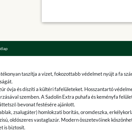
atlap
konyan taszítja a vizet, fokozottabb védelmet nyújt a fa sz
ságát.
úr óvja és díszíti a kültéri fafelületeket. Hosszantartó védelm
gárzásával szemben. A Sadolin Extra puhafa és keményfa felüle
áttetsző bevonat festésére ajánlott.
ablak, zsalugáter) homlokzati borítás, oromdeszka, erkélykorl
ázisú, oldószeres vastaglazúr. Modern összetevőinek köszönhe
 is biztosít.