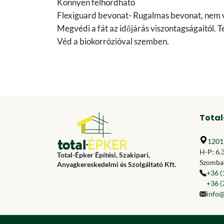
Könnyen felhordható
Flexiguard bevonat- Rugalmas bevonat, nem v
Megvédi a fát az időjárás viszontagságaitól. T
Véd a biokorrózióval szemben.
Total
1201 
H-P: 6.
Total-Épker Építési, Szakipari,
Szombat
Anyagkereskedelmi és Szolgáltató Kft.
+36 (
+36 (
info@