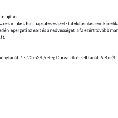
elújítani.
ek minket. Eső, napsütés és szél - fafelülteinket sem kímélik
dén lepergeti az esőt és a nedvességet, a fa ezért tovább ma
át.
ményfánál- 17‐20 m2/L/réteg Durva, fűrészelt fánál- 6-8 m²/L