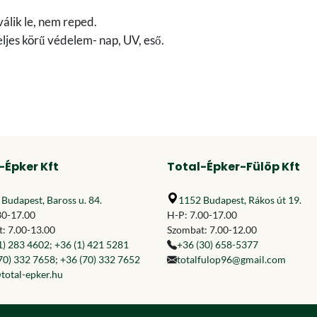
álik le, nem reped.
eljes körű védelem- nap, UV, eső.
-Épker Kft
Total-Épker-Fülöp Kft
Budapest, Baross u. 84.
1152 Budapest, Rákos út 19.
30-17.00
H-P: 7.00-17.00
: 7.00-13.00
Szombat: 7.00-12.00
1) 283 4602
;
+36 (1) 421 5281
+36 (30) 658-5377
70) 332 7658
;
+36 (70) 332 7652
totalfulop96@gmail.com
total-epker.hu