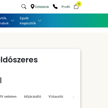
0
Üzleteink
Profil
ítők,
Egyéb
habok
kiegészítők
oldószeres
l
UV védelem
Időjárásálló
Víztaszító