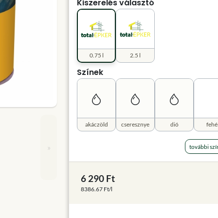
Kiszerelés választó
0.75 l
2.5 l
Színek
akáczöld
cseresznye
dió
fehé
»
további szí
6 290 Ft
8386.67 Ft/l