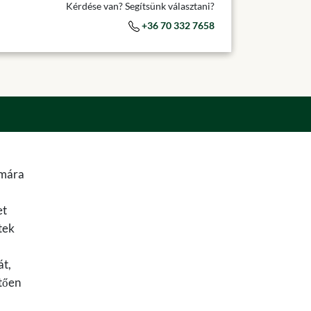
Kérdése van? Segítsünk választani?
+36 70 332 7658
ámára
et
tek
át,
tően