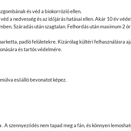
szgombának és véd a biokorrózió ellen.
 véd a nedvesség és az időjárás hatásai ellen. Akár 10 év véd
szemben. Száradás után szagtalan. Felhordás után maximum 2 ó
arketta, padló felületekre. Kizárólag kültéri felhasználásra aj
onására és tartós védelmére.
 múlva esőálló bevonatot képez.
a . A szennyeződés nem tapad meg a fán, és könnyen lemoshat