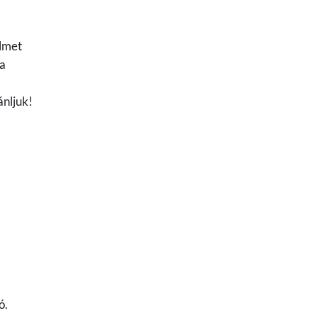
elmet
ra
ánljuk!
ó.