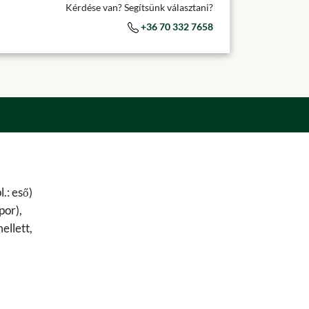
Kérdése van? Segítsünk választani?
+36 70 332 7658
.: eső)
por),
ellett,