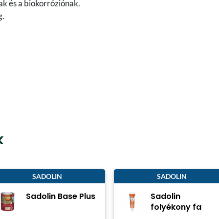
ak és a biokorróziónak.
g.
k
SADOLIN
SADOLIN
Sadolin Base Plus
Sadolin
folyékony fa