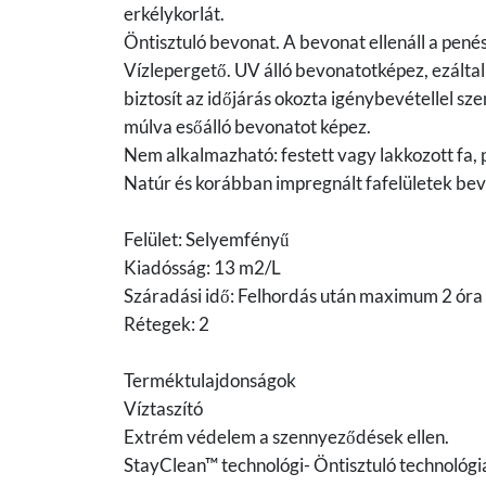
erkélykorlát.
Öntisztuló bevonat. A bevonat ellenáll a pené
Vízlepergető. UV álló bevonatotképez, ezáltal
biztosít az időjárás okozta igénybevétellel 
múlva esőálló bevonatot képez.
Nem alkalmazható: festett vagy lakkozott fa, p
Natúr és korábban impregnált fafelületek bev
Felület: Selyemfényű
Kiadósság: 13 m2/L
Száradási idő: Felhordás után maximum 2 óra
Rétegek: 2
Terméktulajdonságok
Víztaszító
Extrém védelem a szennyeződések ellen.
StayClean™ technológi- Öntisztuló technológi