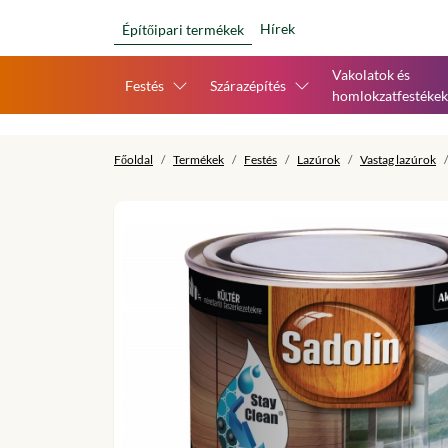
Hírek
Építőipari termékek
Vakolatok és
Festés
Szárazépítés
homlokzatfestékek
Főoldal
Termékek
Festés
Lazúrok
Vastag lazúrok