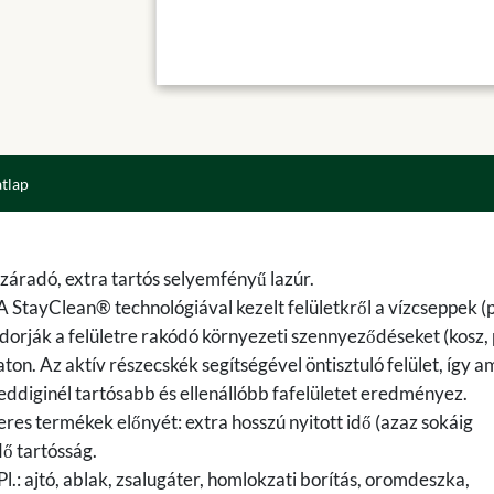
atlap
száradó, extra tartós selyemfényű lazúr.
StayClean® technológiával kezelt felületkről a vízcseppek (pl
dorják a felületre rakódó környezeti szennyeződéseket (kosz, 
. Az aktív részecskék segítségével öntisztuló felület, így am
eddiginél tartósabb és ellenállóbb fafelületet eredményez.
eres termékek előnyét: extra hosszú nyitott idő (azaz sokáig
ő tartósság.
.: ajtó, ablak, zsalugáter, homlokzati borítás, oromdeszka,