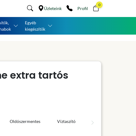
0
Üzleteink
Profil
ítők,
Egyéb
habok
kiegészítők
e extra tartós
Oldószermentes
Víztaszító