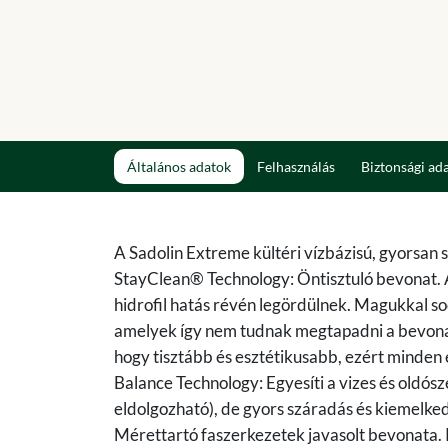
Általános adatok
Felhasználás
Biztonsági ad
A Sadolin Extreme kültéri vízbázisú, gyorsan 
StayClean® Technology: Öntisztuló bevonat. A 
hidrofil hatás révén legördülnek. Magukkal so
amelyek így nem tudnak megtapadni a bevonaton
hogy tisztább és esztétikusabb, ezért minden 
Balance Technology: Egyesíti a vizes és oldósz
eldolgozható), de gyors száradás és kiemelked
Mérettartó faszerkezetek javasolt bevonata. Pl