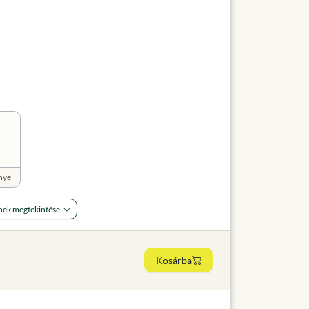
nye
nek megtekintése
Kosárba