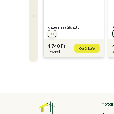
«
Kiszerelés választó
1 l
4 740 Ft
Kosárba
4740 Ft/l
5
Total