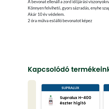
A bevonat ellenáll a zord időjárási viszonyokn
Könnyen felvihető, gyors sázradás, enyhe sza
Akár 10 év védelem.
2 óra múlva esőálló bevonatot képez
Kapcsolódó termékein
SUPRALUX
Supralux H-400
észter hígító