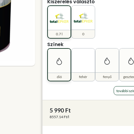
Kiszerelés választó
0.7 l
0
Színek
dió
fehér
fenyő
geszte
további szí
5 990 Ft
8557.14 Ft/l