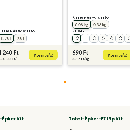
Kiszerelés választó
0.08 kg
0.33 kg
Kiszerelés választó
Színek
0.75 l
2.5 l
4 240 Ft
690 Ft
Kosárba
Kosárba
653.33 Ft/l
8625 Ft/kg
-Épker Kft
Total-Épker-Fülöp Kft