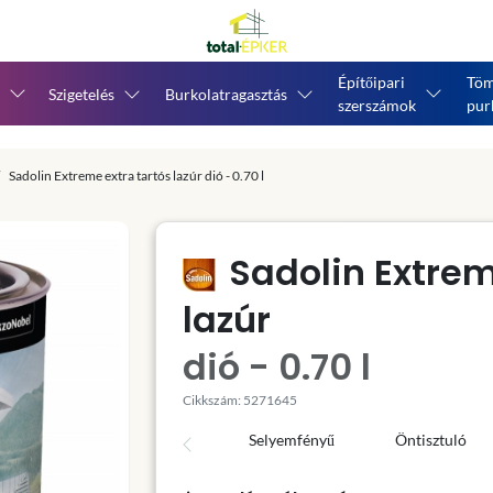
Építőipari
Töm
Szigetelés
Burkolatragasztás
szerszámok
pur
Sadolin Extreme extra tartós lazúr dió - 0.70 l
Sadolin Extrem
lazúr
dió - 0.70 l
Cikkszám: 5271645
Selyemfényű
Öntisztuló