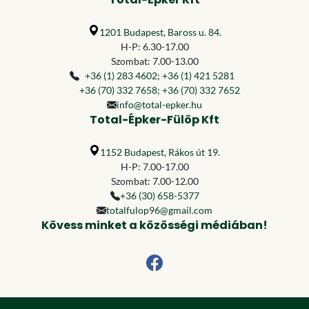
1201 Budapest, Baross u. 84.
H-P: 6.30-17.00
Szombat: 7.00-13.00
+36 (1) 283 4602
;
+36 (1) 421 5281
+36 (70) 332 7658
;
+36 (70) 332 7652
info@total-epker.hu
Total-Épker-Fülöp Kft
1152 Budapest, Rákos út 19.
H-P: 7.00-17.00
Szombat: 7.00-12.00
+36 (30) 658-5377
totalfulop96@gmail.com
Kövess minket a közösségi médiában!