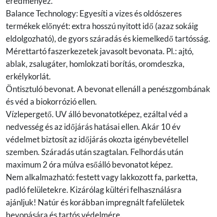
eredményez.
Balance Technology: Egyesíti a vizes és oldószeres
termékek előnyét: extra hosszú nyitott idő (azaz sokáig
eldolgozható), de gyors száradás és kiemelkedő tartósság.
Mérettartó faszerkezetek javasolt bevonata. Pl.: ajtó,
ablak, zsalugáter, homlokzati borítás, oromdeszka,
erkélykorlát.
Öntisztuló bevonat. A bevonat ellenáll a penészgombának
és véd a biokorrózió ellen.
Vízlepergető. UV álló bevonatotképez, ezáltal véd a
nedvesség és az időjárás hatásai ellen. Akár 10 év
védelmet biztosít az időjárás okozta igénybevétellel
szemben. Száradás után szagtalan. Felhordás után
maximum 2 óra múlva esőálló bevonatot képez.
Nem alkalmazható: festett vagy lakkozott fa, parketta,
padló felületekre. Kizárólag kültéri felhasználásra
ajánljuk! Natúr és korábban impregnált fafelületek
bevonására és tartós védelmére.