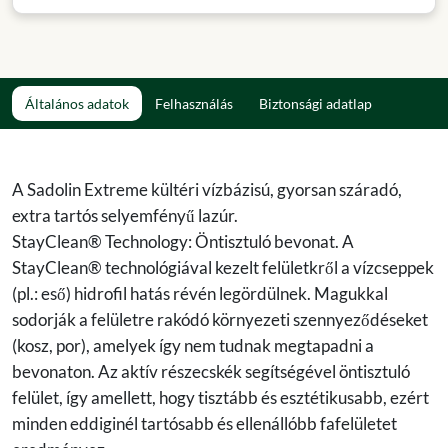
Általános adatok
Felhasználás
Biztonsági adatlap
A Sadolin Extreme kültéri vízbázisú, gyorsan száradó,
extra tartós selyemfényű lazúr.
StayClean® Technology: Öntisztuló bevonat. A
StayClean® technológiával kezelt felületkről a vízcseppek
(pl.: eső) hidrofil hatás révén legördülnek. Magukkal
sodorják a felületre rakódó környezeti szennyeződéseket
(kosz, por), amelyek így nem tudnak megtapadni a
bevonaton. Az aktív részecskék segítségével öntisztuló
felület, így amellett, hogy tisztább és esztétikusabb, ezért
minden eddiginél tartósabb és ellenállóbb fafelületet