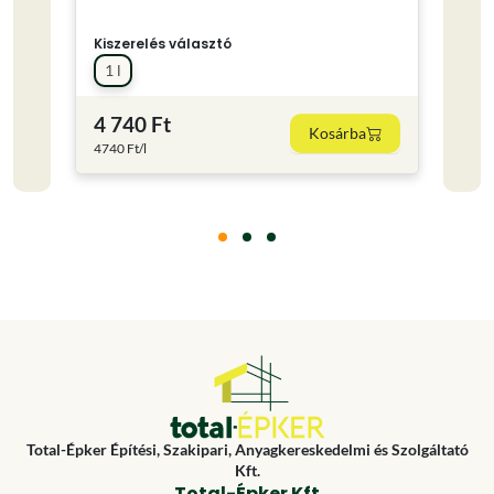
Kiszerelés választó
Kisze
1 l
0.75
4 740 Ft
4 24
Kosárba
4740 Ft/l
5653.3
Total-Épker Építési, Szakipari, Anyagkereskedelmi és Szolgáltató
Kft.
Total-Épker Kft