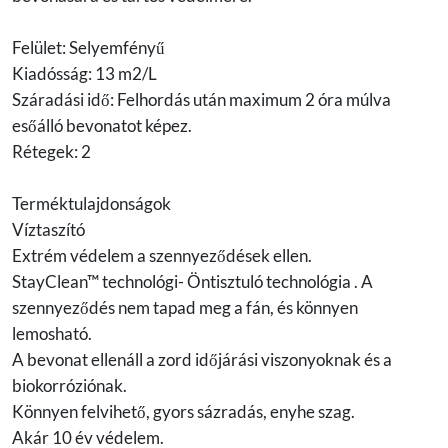
Felület: Selyemfényű
Kiadósság: 13 m2/L
Száradási idő: Felhordás után maximum 2 óra múlva
esőálló bevonatot képez.
Rétegek: 2
Terméktulajdonságok
Víztaszító
Extrém védelem a szennyeződések ellen.
StayClean™ technológi- Öntisztuló technológia . A
szennyeződés nem tapad meg a fán, és könnyen
lemosható.
A bevonat ellenáll a zord időjárási viszonyoknak és a
biokorróziónak.
Könnyen felvihető, gyors sázradás, enyhe szag.
Akár 10 év védelem.