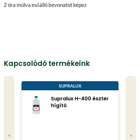
2 óra múlva esőálló bevonatot képez
Kapcsolódó termékeink
SUPRALUX
Supralux H-400 észter
hígító
«
»