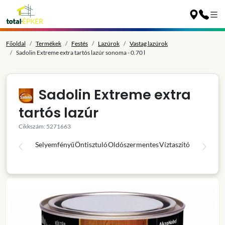
Főoldal
Termékek
Festés
Lazúrok
Vastag lazúrok
Sadolin Extreme extra tartós lazúr sonoma - 0.70 l
Sadolin Extreme extra
tartós lazúr
Cikkszám: 5271663
Selyemfényű
Öntisztuló
Oldószermentes
Víztaszító