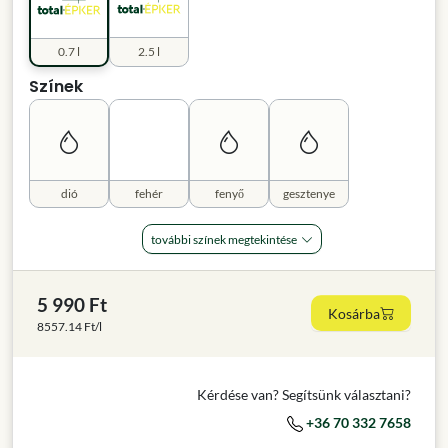
0.7 l
2.5 l
Színek
dió
fehér
fenyő
gesztenye
további színek megtekintése
5 990 Ft
Kosárba
8557.14 Ft/l
Kérdése van? Segítsünk választani?
+36 70 332 7658