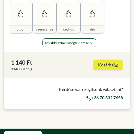
bíbor
cseresznye
cédrus
dió
további színek megtekintése
1 140 Ft
Kosárba
114000 Ft/kg
Kérdése van? Segítsünk választani?
+36 70 332 7658