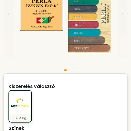
«
»
Kiszerelés választó
0.01 kg
Színek