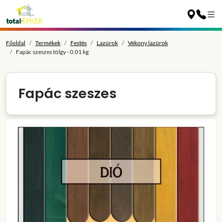
Főoldal
Termékek
Festés
Lazúrok
Vékony lazúrok
Fapác szeszes tölgy - 0.01 kg
Fapác szeszes