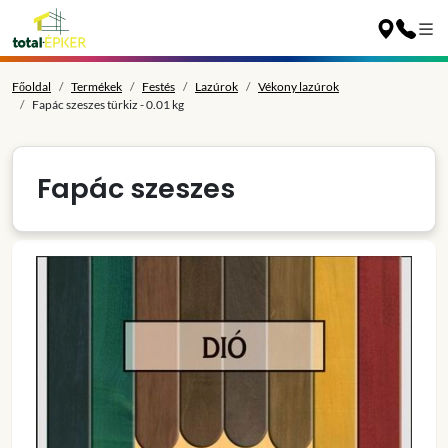
Főoldal
Termékek
Festés
Lazúrok
Vékony lazúrok
Fapác szeszes türkiz - 0.01 kg
Fapác szeszes