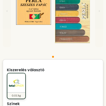
«
»
Kiszerelés választó
0.01 kg
Színek