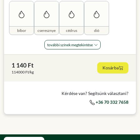
bíbor
cseresznye
cédrus
dió
további színek megtekintése
1 140 Ft
Kosárba
114000 Ft/kg
Kérdése van? Segítsünk választani?
+36 70 332 7658