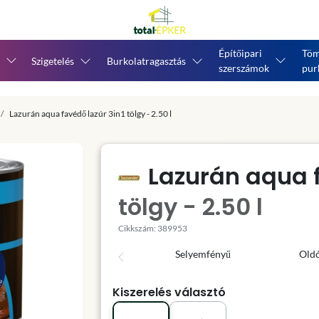
Építőipari
Töm
Szigetelés
Burkolatragasztás
szerszámok
pur
Lazurán aqua favédő lazúr 3in1 tölgy - 2.50 l
Lazurán aqua f
tölgy - 2.50 l
Cikkszám: 389953
Selyemfényű
Old
Kiszerelés választó