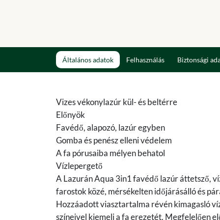
Általános adatok
Felhasználás
Biztonsági ad
Vizes vékonylazúr kül- és beltérre
Előnyök
Favédő, alapozó, lazúr egyben
Gomba és penész elleni védelem
A fa pórusaiba mélyen behatol
Vízlepergető
A Lazurán Aqua 3in1 favédő lazúr áttetsző, ví
farostok közé, mérsékelten időjárásálló és p
Hozzáadott viasztartalma révén kimagasló víz
színeivel kiemeli a fa erezetét. Megfelelően e