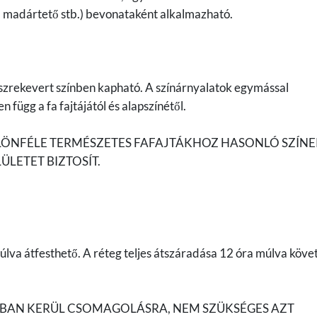
or, madártető stb.) bevonataként alkalmazható.
szrekevert színben kapható. A színárnyalatok egymással
 függ a fa fajtájától és alapszínétől.
ÜLÖNFÉLE TERMÉSZETES FAFAJTÁKHOZ HASONLÓ SZÍN
ÜLETET BIZTOSÍT.
lva átfesthető. A réteg teljes átszáradása 12 óra múlva köve
TBAN KERÜL CSOMAGOLÁSRA, NEM SZÜKSÉGES AZT