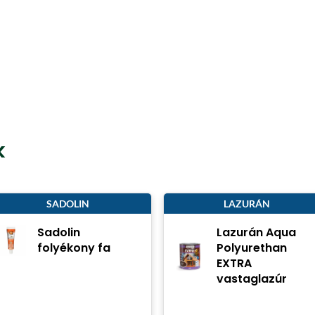
k
SADOLIN
LAZURÁN
Sadolin
Lazurán Aqua
folyékony fa
Polyurethan
EXTRA
vastaglazúr