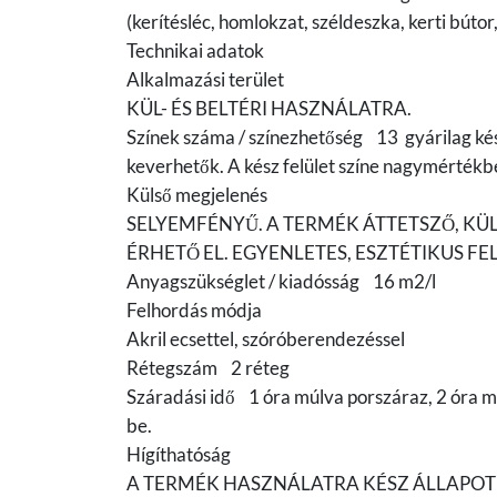
(kerítésléc, homlokzat, széldeszka, kerti bút
Technikai adatok
Alkalmazási terület
KÜL- ÉS BELTÉRI HASZNÁLATRA.
Színek száma / színezhetőség 13 gyárilag ké
keverhetők. A kész felület színe nagymértékben
Külső megjelenés
SELYEMFÉNYŰ. A TERMÉK ÁTTETSZŐ, K
ÉRHETŐ EL. EGYENLETES, ESZTÉTIKUS FEL
Anyagszükséglet / kiadósság 16 m2/l
Felhordás módja
Akril ecsettel, szóróberendezéssel
Rétegszám 2 réteg
Száradási idő 1 óra múlva porszáraz, 2 óra mú
be.
Hígíthatóság
A TERMÉK HASZNÁLATRA KÉSZ ÁLLAPO