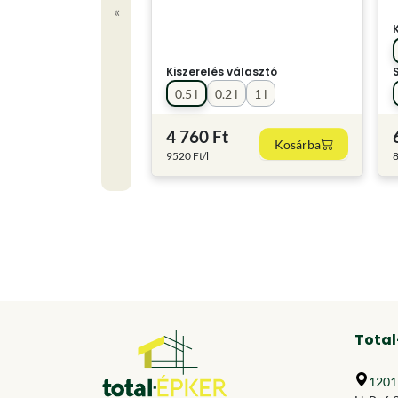
«
Kiszerelés választó
0.5 l
0.2 l
1 l
4 760 Ft
Kosárba
9520 Ft/l
8
Total
1201 