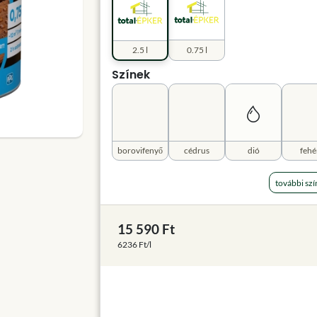
2.5 l
0.75 l
Színek
borovifenyő
cédrus
dió
fehé
további szí
15 590 Ft
6236 Ft/l