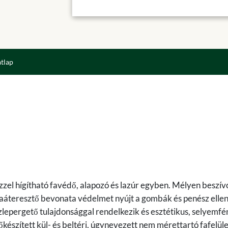
atlap
zzel hígítható favédő, alapozó és lazúr egyben. Mélyen beszív
áraáteresztő bevonata védelmet nyújt a gombák és penész ellen
lepergető tulajdonsággal rendelkezik és esztétikus, selyemf
lőkészített kül- és beltéri, úgynevezett nem mérettartó fafelül