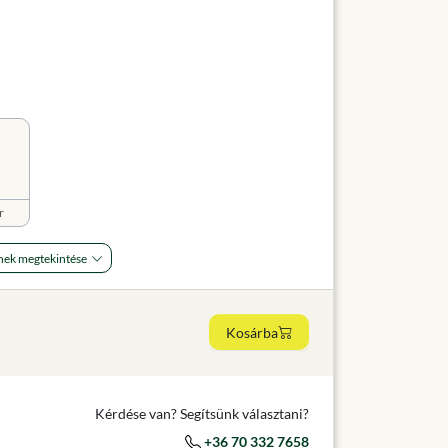
r
nek megtekintése
Kosárba
Kérdése van? Segítsünk választani?
+36 70 332 7658