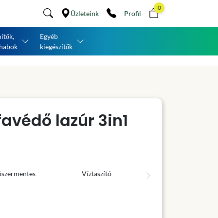
0
Üzleteink
Profil
ítők,
Egyéb
habok
kiegészítők
avédő lazúr 3in1
ószermentes
Víztaszító