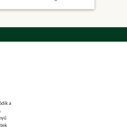
ódik a
.
ényű
etek