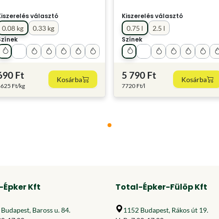
Kiszerelés választó
Kiszerelés választó
0.08 kg
0.33 kg
0.75 l
2.5 l
Színek
Színek
690 Ft
5 790 Ft
Kosárba
Kosárba
625 Ft/kg
7720 Ft/l
-Épker Kft
Total-Épker-Fülöp Kft
Budapest, Baross u. 84.
1152 Budapest, Rákos út 19.