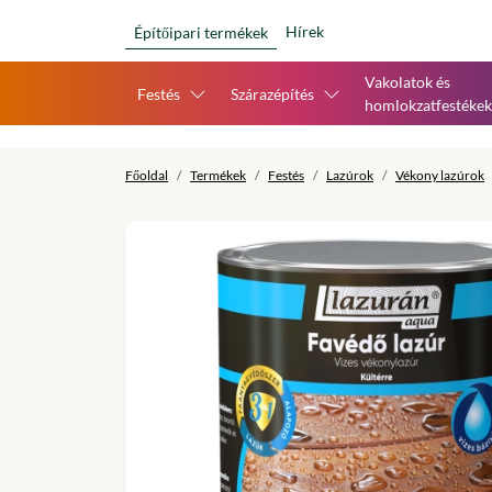
Hírek
Építőipari termékek
Vakolatok és
Festés
Szárazépítés
homlokzatfestékek
Főoldal
Termékek
Festés
Lazúrok
Vékony lazúrok