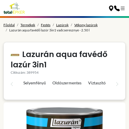
Főoldal
Termékek
Festés
Lazúrok
Vékony lazúrok
Lazurán aqua favédő lazúr 3in1 vadcseresznye - 2.50 l
Lazurán aqua favédő
lazúr 3in1
Cikkszám: 389954
Selyemfényű
Oldószermentes
Víztaszító