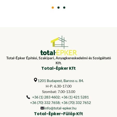
Total-Épker Építési, Szakipari, Anyagkereskedelmi és Szolgáltató
Kft.
Total-Épker Kft
1201 Budapest, Baross u. 84.
H-P: 6.30-17.00
Szombat: 7.00-13.00
+36 (1) 283 4602
;
+36 (1) 421 5281
+36 (70) 332 7658
;
+36 (70) 332 7652
info@total-epker.hu
Total-Épker-Fülöp Kft