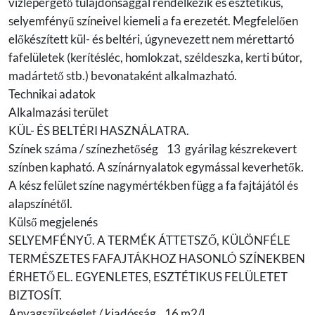
vízlepergető tulajdonsággal rendelkezik és esztétikus,
selyemfényű színeivel kiemeli a fa erezetét. Megfelelően
előkészített kül- és beltéri, úgynevezett nem mérettartó
fafelületek (kerítésléc, homlokzat, széldeszka, kerti bútor,
madártető stb.) bevonataként alkalmazható.
Technikai adatok
Alkalmazási terület
KÜL- ÉS BELTÉRI HASZNÁLATRA.
Színek száma / színezhetőség 13 gyárilag készrekevert
színben kapható. A színárnyalatok egymással keverhetők.
A kész felület színe nagymértékben függ a fa fajtájától és
alapszínétől.
Külső megjelenés
SELYEMFÉNYŰ. A TERMÉK ÁTTETSZŐ, KÜLÖNFÉLE
TERMÉSZETES FAFAJTÁKHOZ HASONLÓ SZÍNEKBEN
ÉRHETŐ EL. EGYENLETES, ESZTÉTIKUS FELÜLETET
BIZTOSÍT.
Anyagszükséglet / kiadósság 16 m2/l