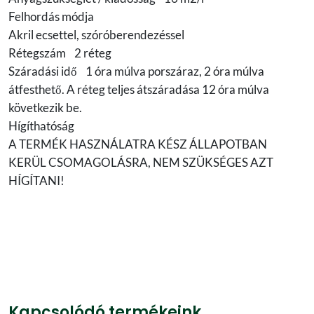
Felhordás módja
Akril ecsettel, szóróberendezéssel
Rétegszám 2 réteg
Száradási idő 1 óra múlva porszáraz, 2 óra múlva
átfesthető. A réteg teljes átszáradása 12 óra múlva
következik be.
Hígíthatóság
A TERMÉK HASZNÁLATRA KÉSZ ÁLLAPOTBAN
KERÜL CSOMAGOLÁSRA, NEM SZÜKSÉGES AZT
HÍGÍTANI!
Kapcsolódó termékeink