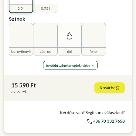
2.5 l
0.75 l
Színek
borovifenyő
cédrus
dió
fehér
további színek megtekintése
15 590 Ft
Kosárba
6236 Ft/l
Kérdése van? Segítsünk választani?
+36 70 332 7658