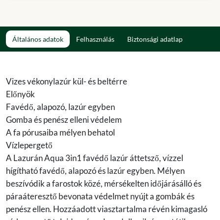
Általános adatok
Felhasználás
Biztonsági adatlap
Vizes vékonylazúr kül- és beltérre
Előnyök
Favédő, alapozó, lazúr egyben
Gomba és penész elleni védelem
A fa pórusaiba mélyen behatol
Vízlepergető
A Lazurán Aqua 3in1 favédő lazúr áttetsző, vízzel
hígítható favédő, alapozó és lazúr egyben. Mélyen
beszívódik a farostok közé, mérsékelten időjárásálló és
páraáteresztő bevonata védelmet nyújt a gombák és
penész ellen. Hozzáadott viasztartalma révén kimagasló