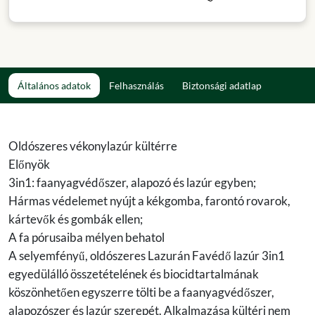
Általános adatok
Felhasználás
Biztonsági adatlap
Oldószeres vékonylazúr kültérre
Előnyök
3in1: faanyagvédőszer, alapozó és lazúr egyben;
Hármas védelemet nyújt a kékgomba, farontó rovarok,
kártevők és gombák ellen;
A fa pórusaiba mélyen behatol
A selyemfényű, oldószeres Lazurán Favédő lazúr 3in1
egyedülálló összetételének és biocidtartalmának
köszönhetően egyszerre tölti be a faanyagvédőszer,
alapozószer és lazúr szerepét. Alkalmazása kültéri nem