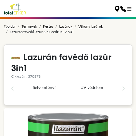
Főoldal
Termékek
Festés
Lazúrok
Vékony lazúrok
Lazurán favédő lazúr 3in1 cédrus - 2.50 l
Lazurán favédő lazúr
3in1
Cikkszám: 370878
Selyemfényű
UV védelem