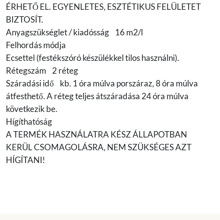
ÉRHETŐ EL. EGYENLETES, ESZTÉTIKUS FELÜLETET
BIZTOSÍT.
Anyagszükséglet / kiadósság 16 m2/l
Felhordás módja
Ecsettel (festékszóró készülékkel tilos használni).
Rétegszám 2 réteg
Száradási idő kb. 1 óra múlva porszáraz, 8 óra múlva
átfesthető. A réteg teljes átszáradása 24 óra múlva
következik be.
Hígíthatóság
A TERMÉK HASZNÁLATRA KÉSZ ÁLLAPOTBAN
KERÜL CSOMAGOLÁSRA, NEM SZÜKSÉGES AZT
HÍGÍTANI!