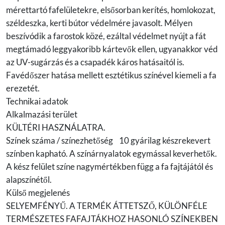
mérettartó fafelületekre, elsősorban kerítés, homlokozat,
széldeszka, kerti bútor védelmére javasolt. Mélyen
beszívódik a farostok közé, ezáltal védelmet nyújt a fát
megtámadó leggyakoribb kártevők ellen, ugyanakkor véd
az UV-sugárzás és a csapadék káros hatásaitól is.
Favédőszer hatása mellett esztétikus színével kiemeli a fa
erezetét.
Technikai adatok
Alkalmazási terület
KÜLTÉRI HASZNÁLATRA.
Színek száma / színezhetőség 10 gyárilag készrekevert
színben kapható. A színárnyalatok egymással keverhetők.
A kész felület színe nagymértékben függ a fa fajtájától és
alapszínétől.
Külső megjelenés
SELYEMFÉNYŰ. A TERMÉK ÁTTETSZŐ, KÜLÖNFÉLE
TERMÉSZETES FAFAJTÁKHOZ HASONLÓ SZÍNEKBEN