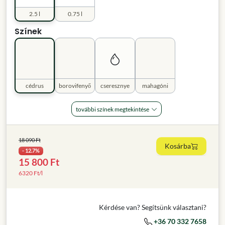
2.5 l
0.75 l
Színek
cédrus
borovifenyő
cseresznye
mahagóni
további színek megtekintése
18 090 Ft
Kosárba
- 12.7%
15 800 Ft
6320 Ft/l
Kérdése van? Segítsünk választani?
+36 70 332 7658