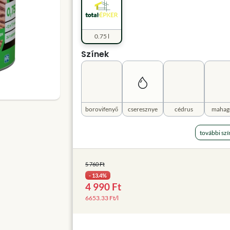
0.75 l
Színek
borovifenyő
cseresznye
cédrus
mahag
további szí
5 760 Ft
- 13.4%
4 990 Ft
6653.33 Ft/l