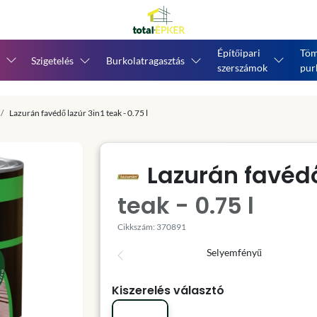
Építőipari
Töm
Szigetelés
Burkolatragasztás
szerszámok
pur
Lazurán favédő lazúr 3in1 teak - 0.75 l
Lazurán favédő
teak - 0.75 l
Cikkszám: 370891
Selyemfényű
Kiszerelés választó