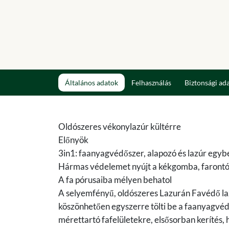
Általános adatok
Felhasználás
Biztonsági ad
Oldószeres vékonylazúr kültérre
Előnyök
3in1: faanyagvédőszer, alapozó és lazúr egyb
Hármas védelemet nyújt a kékgomba, farontó 
A fa pórusaiba mélyen behatol
A selyemfényű, oldószeres Lazurán Favédő la
köszönhetően egyszerre tölti be a faanyagvéd
mérettartó fafelületekre, elsősorban kerítés,