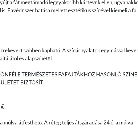
 nyújt a fát megtámadó leggyakoribb kártevők ellen, ugyanakk
is. Favédőszer hatása mellett esztétikus színével kiemeli a fa
szrekevert színben kapható. A színárnyalatok egymással keve
jtájától és alapszínétől.
ÜLÖNFÉLE TERMÉSZETES FAFAJTÁKHOZ HASONLÓ SZÍN
ÜLETET BIZTOSÍT.
i).
a múlva átfesthető. A réteg teljes átszáradása 24 óra múlva