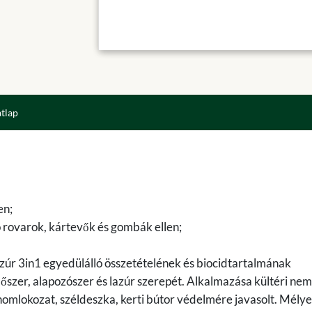
atlap
en;
rovarok, kártevők és gombák ellen;
zúr 3in1 egyedülálló összetételének és biocidtartalmának
őszer, alapozószer és lazúr szerepét. Alkalmazása kültéri nem
 homlokozat, széldeszka, kerti bútor védelmére javasolt. Mély