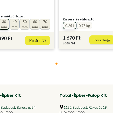
Termékváltozat
Kiszerelés választó
30
40
50
60
70
0.25 l
0.75 kg
mm
mm
mm
mm
mm
1 670 Ft
890 Ft
Kosárba
Kosárba
6680 Ft/l
-Épker Kft
Total-Épker-Fülöp Kft
Budapest, Baross u. 84.
1152 Budapest, Rákos út 19.
30-17.00
H-P: 7.00-17.00