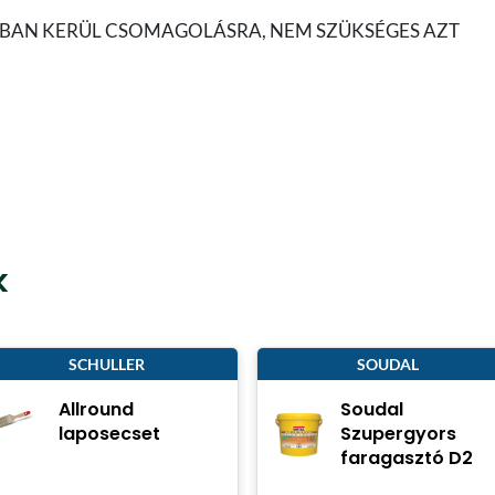
TBAN KERÜL CSOMAGOLÁSRA, NEM SZÜKSÉGES AZT
k
SCHULLER
SOUDAL
Allround
Soudal
laposecset
Szupergyors
faragasztó D2