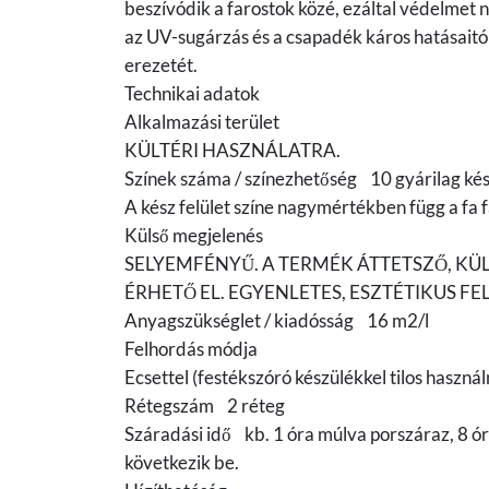
beszívódik a farostok közé, ezáltal védelmet
az UV-sugárzás és a csapadék káros hatásaitól 
erezetét.
Technikai adatok
Alkalmazási terület
KÜLTÉRI HASZNÁLATRA.
Színek száma / színezhetőség 10 gyárilag ké
A kész felület színe nagymértékben függ a fa fa
Külső megjelenés
SELYEMFÉNYŰ. A TERMÉK ÁTTETSZŐ, K
ÉRHETŐ EL. EGYENLETES, ESZTÉTIKUS FEL
Anyagszükséglet / kiadósság 16 m2/l
Felhordás módja
Ecsettel (festékszóró készülékkel tilos használn
Rétegszám 2 réteg
Száradási idő kb. 1 óra múlva porszáraz, 8 ór
következik be.