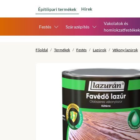
Hírek
Építőipari termékek
Vakolatok és
Festés
Szárazépítés
homlokzatfestékek
Főoldal
Termékek
Festés
Lazúrok
Vékony lazúrok