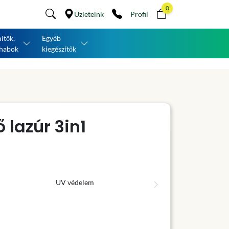
0
Üzleteink
Profil
ítők,
Egyéb
habok
kiegészítők
 lazúr 3in1
UV védelem