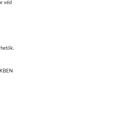
or véd
rhetők.
EKBEN