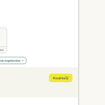
óni
nek megtekintése
Kosárba