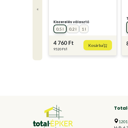
«
Kiszerelés választó
0.5 l
0.2 l
1 l
4 760 Ft
Kosárba
9520 Ft/l
Total
1201 
H-P: 6.