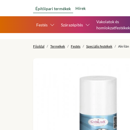
Hírek
Építőipari termékek
Vakolatok és
Festés
Szárazépítés
homlokzatfestékek
Főoldal
Termékek
Festés
Speciális festékek
Akrilán 