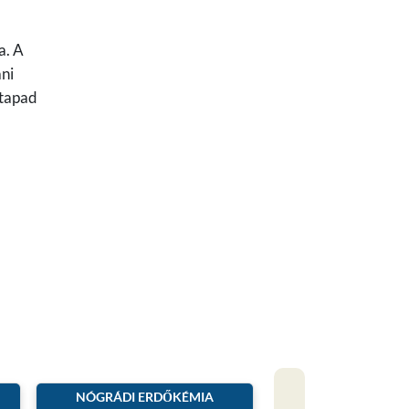
a. A
ani
 tapad
NÓGRÁDI ERDŐKÉMIA
SCHULLER