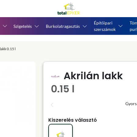
Építőipari
Töm
Szigetelés
Burkolatragasztás
szerszámok
pur
lakk 0.15 l
Akrilán lakk
0.15 l
Gyors
Kiszerelés választó