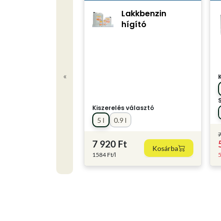
Lakkbenzin
hígító
«
Kiszerelés választó
5 l
0.9 l
7
7 920 Ft
Kosárba
1584 Ft/l
5