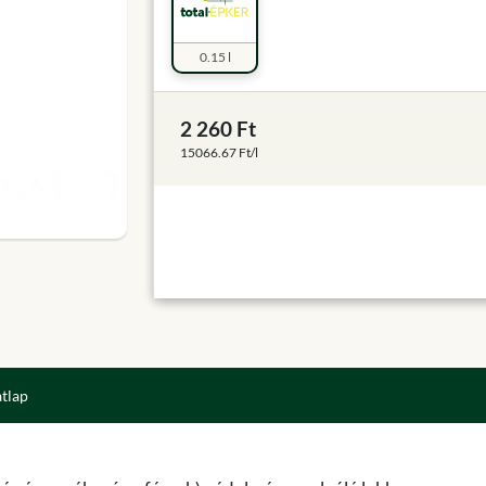
0.15 l
2 260 Ft
15066.67 Ft/l
atlap