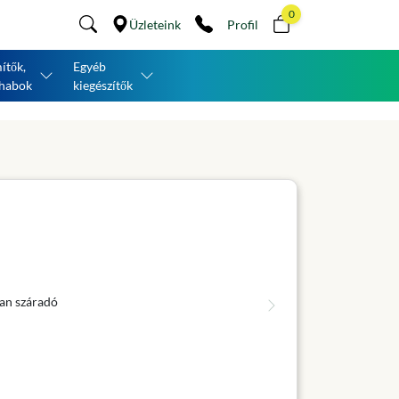
0
Üzleteink
Profil
ítők,
Egyéb
habok
kiegészítők
an száradó