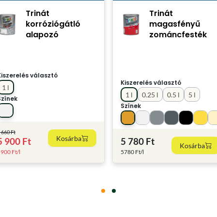
Trinát
Trinát
korróziógátló
magasfényű
alapozó
zománcfesték
Kiszerelés választó
Kiszerelés választó
1 l
1 l
0.25 l
0.5 l
5 l
Színek
Színek
 660 Ft
Kosárba
5 900 Ft
5 780 Ft
Kosárba
900 Ft/l
5780 Ft/l