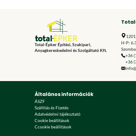
Total
1201 
H-P: 6.
Total-Épker Építési, Szakipari,
Szombat
Anyagkereskedelmi és Szolgáltató Kft.
+36 (
+36 (
info@
Általános információk
ÁSZF
Szállítás és Fizetés
Adatvédelmi tájékoztató
Cookie beállítások
Ccookie beállítások