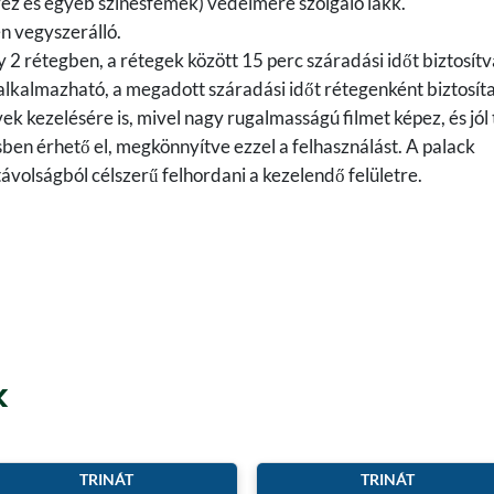
aréz és egyéb színesfémek) védelmére szolgáló lakk.
n vegyszerálló.
 2 rétegben, a rétegek között 15 perc száradási időt biztosítv
 alkalmazható, a megadott száradási időt rétegenként biztosít
 kezelésére is, mivel nagy rugalmasságú filmet képez, és jól
sben érhető el, megkönnyítve ezzel a felhasználást. A palack
ávolságból célszerű felhordani a kezelendő felületre.
k
TRINÁT
TRINÁT