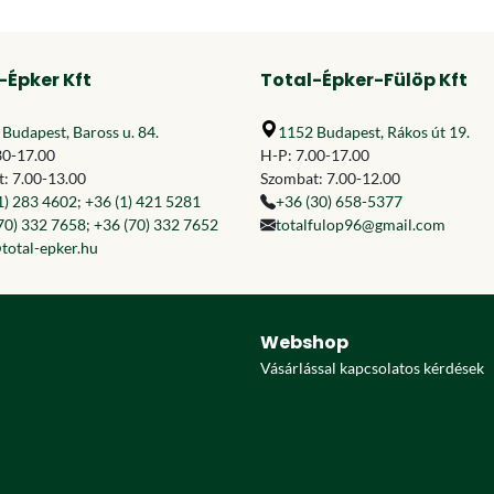
-Épker Kft
Total-Épker-Fülöp Kft
Budapest, Baross u. 84.
1152 Budapest, Rákos út 19.
30-17.00
H-P: 7.00-17.00
: 7.00-13.00
Szombat: 7.00-12.00
1) 283 4602
;
+36 (1) 421 5281
+36 (30) 658-5377
70) 332 7658
;
+36 (70) 332 7652
totalfulop96@gmail.com
total-epker.hu
Webshop
Vásárlással kapcsolatos kérdések