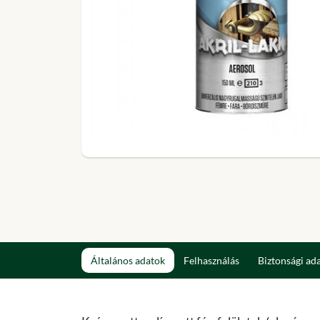
Általános adatok
Felhasználás
Biztonsági ad