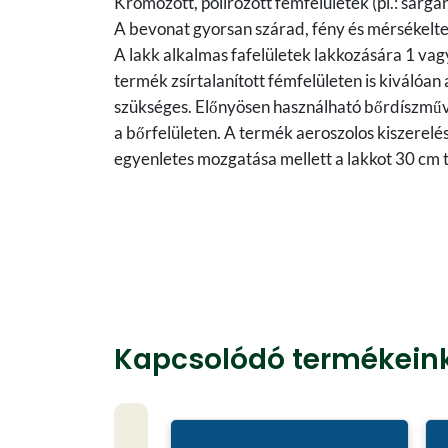
Krómozott, polírozott fémfelületek (pl.: sárg
A bevonat gyorsan szárad, fény és mérsékelte
A lakk alkalmas fafelületek lakkozására 1 vagy
termék zsírtalanított fémfelületen is kiválóan
szükséges. Előnyösen használható bőrdíszművek
a bőrfelületen. A termék aeroszolos kiszerelé
egyenletes mozgatása mellett a lakkot 30 cm t
Kapcsolódó termékein