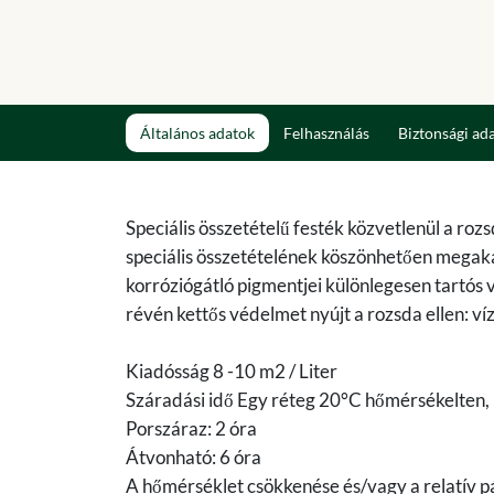
Általános adatok
Felhasználás
Biztonsági ad
Speciális összetételű festék közvetlenül a roz
speciális összetételének köszönhetően megaka
korróziógátló pigmentjei különlegesen tartós 
révén kettős védelmet nyújt a rozsda ellen: v
Kiadósság 8 -10 m2 / Liter
Száradási idő Egy réteg 20°C hőmérsékelten, 5
Porszáraz: 2 óra
Átvonható: 6 óra
A hőmérséklet csökkenése és/vagy a relatív p