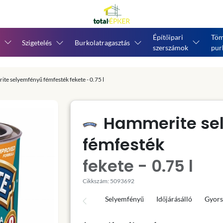
Építőipari
Töm
Szigetelés
Burkolatragasztás
szerszámok
pur
te selyemfényű fémfesték fekete - 0.75 l
Hammerite se
fémfesték
fekete - 0.75 l
Cikkszám: 5093692
Selyemfényű
Időjárásálló
Gyors