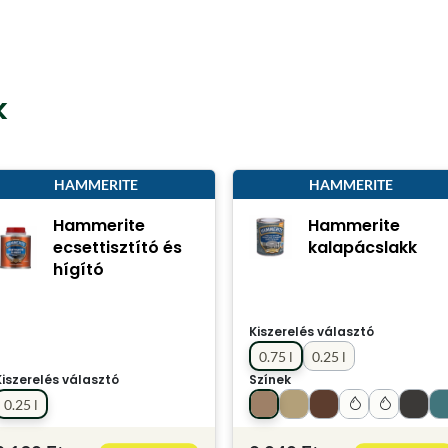
k
HAMMERITE
HAMMERITE
Hammerite
Hammerite
ecsettisztító és
kalapácslakk
hígító
Kiszerelés választó
0.75 l
0.25 l
Kiszerelés választó
Színek
0.25 l