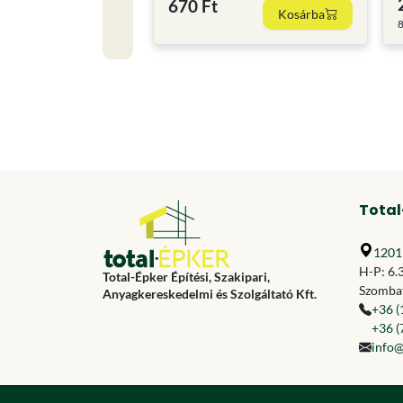
670 Ft
Kosárba
8
Total
1201 
H-P: 6.
Total-Épker Építési, Szakipari,
Szombat
Anyagkereskedelmi és Szolgáltató Kft.
+36 (
+36 (
info@