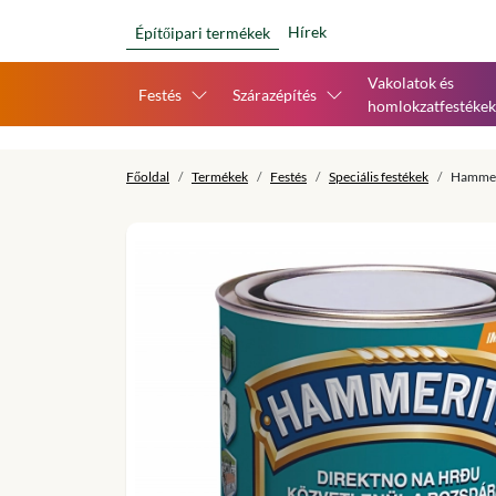
Hírek
Építőipari termékek
Vakolatok és
Festés
Szárazépítés
homlokzatfestékek
Főoldal
Termékek
Festés
Speciális festékek
Hammeri