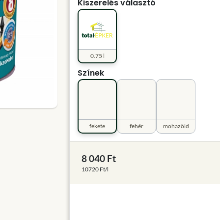
Kiszerelés választó
0.75 l
Színek
fekete
fehér
mohazöld
8 040 Ft
10720 Ft/l