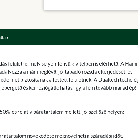
atlap
sdás felületre, mely selyemfényű kivitelben is elérhető. A Ham
dályozza a már meglévő, jól tapadó rozsda elterjedését, és
védelmet biztosítanak a festett felületnek. A Dualtech techoló
ízlepergető és korróziógátló hatás, így a fém tovább marad ép!
0%-os relatív páratartalom mellett, jól szellőző helyen:
áratartalom növekedése megnövelheti a száradási időt.