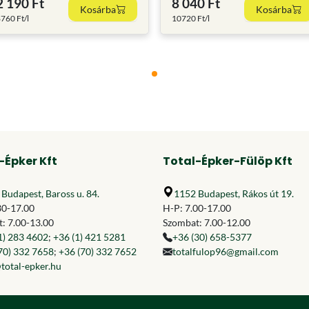
2 190 Ft
8 040 Ft
Kosárba
Kosárba
760 Ft/l
10720 Ft/l
-Épker Kft
Total-Épker-Fülöp Kft
Budapest, Baross u. 84.
1152 Budapest, Rákos út 19.
30-17.00
H-P: 7.00-17.00
: 7.00-13.00
Szombat: 7.00-12.00
1) 283 4602
;
+36 (1) 421 5281
+36 (30) 658-5377
70) 332 7658
;
+36 (70) 332 7652
totalfulop96@gmail.com
total-epker.hu