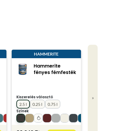
HAMMERITE
Hammerite
fényes fémfesték
Kiszerelés választó
»
2.5 l
0.25 l
0.75 l
Színek