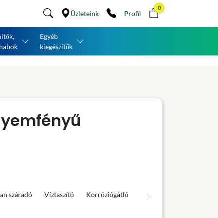
0
Üzleteink
Profil
ítők,
Egyéb
habok
kiegészítők
lyemfényű
an száradó
Víztaszító
Korróziógátló