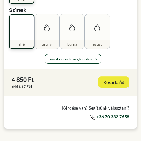
Színek
fehér
arany
barna
ezüst
további színek megtekintése
4 850 Ft
Kosárba
6466.67 Ft/l
Kérdése van? Segítsünk választani?
+36 70 332 7658