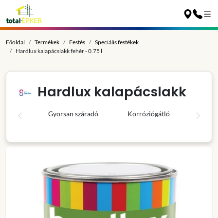
Főoldal
Termékek
Festés
Speciális festékek
Hardlux kalapácslakk fehér - 0.75 l
Hardlux kalapácslakk
Gyorsan száradó
Korróziógátló