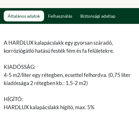
Általános adatok
Felhasználás
Biztonsági adatlap
A HARDLUX kalapácslakk egy gyorsan száradó,
korróziógátló hatású festék fém és fa felületekre.
KIADÓSSÁG:
4-5 m2/liter egy rétegben, ecsettel felhordva. (0,75 liter
kiadóssága 2 rétegben kb.: 1,5-2 m2)
HÍGÍTÓ:
HARDLUX kalapácslakk hígító, max. 5%