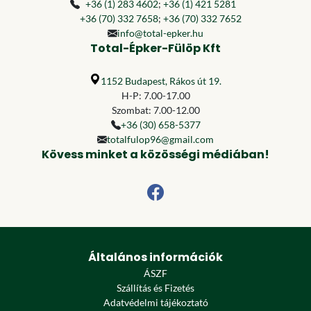
+36 (1) 283 4602
;
+36 (1) 421 5281
+36 (70) 332 7658
;
+36 (70) 332 7652
info@total-epker.hu
Total-Épker-Fülöp Kft
1152 Budapest, Rákos út 19.
H-P: 7.00-17.00
Szombat: 7.00-12.00
+36 (30) 658-5377
totalfulop96@gmail.com
Kövess minket a közösségi médiában!
Általános információk
ÁSZF
Szállítás és Fizetés
Adatvédelmi tájékoztató