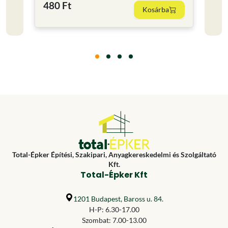
480 Ft
180
Kosárba
Total-Épker Építési, Szakipari, Anyagkereskedelmi és Szolgáltató
Kft.
Total-Épker Kft
1201 Budapest, Baross u. 84.
H-P: 6.30-17.00
Szombat: 7.00-13.00