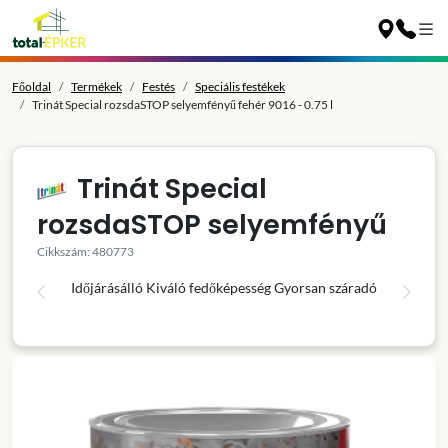
Főoldal
Termékek
Festés
Speciális festékek
Trinát Special rozsdaSTOP selyemfényű fehér 9016 - 0.75 l
Trinát Special
rozsdaSTOP selyemfényű
Cikkszám: 480773
Időjárásálló
Kiváló fedőképesség
Gyorsan száradó