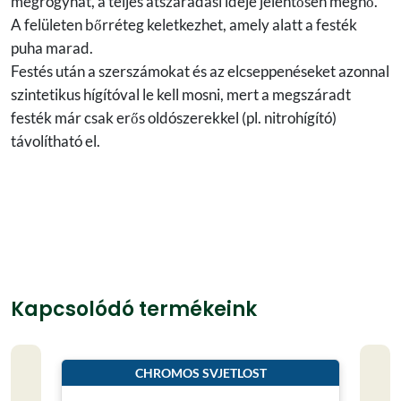
megrogyhat, a teljes átszáradási ideje jelentősen megnő.
A felületen bőrréteg keletkezhet, amely alatt a festék
puha marad.
Festés után a szerszámokat és az elcseppenéseket azonnal
szintetikus hígítóval le kell mosni, mert a megszáradt
festék már csak erős oldószerekkel (pl. nitrohígító)
távolítható el.
Kapcsolódó termékeink
CHROMOS SVJETLOST