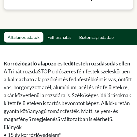
Általános adatok
Felhasználás
Biztonsági adatlap
Korróziógátló alapozó és fedőfesték rozsdásodás ellen
A Trinát rozsdaSTOP oldószeres fémfesték széleskörűen
alkalmazható alapozóként és fedőfestékként is vas, öntött
vas, horgonyzott acél, alumínium, acél és réz felületekre,
akár közvetlenül a rozsdára is. Szélsőséges időjárásoknak
kitett felületeken is tartós bevonatot képez. Alkid-uretán
gyanta kötőanyagú zománcfesték. Matt, selyem- és
magasfényű megjelenésű változatban is elérhető.
Előnyök
• 15 év korrózióvédelem*