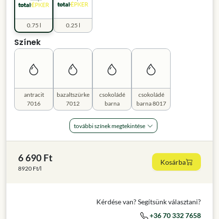
0.75 l
0.25 l
Színek
antracit
bazaltszürke
csokoládé
csokoládé
7016
7012
barna
barna 8017
további színek megtekintése
6 690 Ft
Kosárba
8920 Ft/l
Kérdése van? Segítsünk választani?
+36 70 332 7658