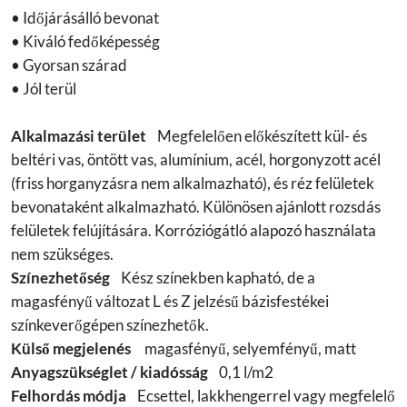
• Időjárásálló bevonat
• Kiváló fedőképesség
• Gyorsan szárad
• Jól terül
Alkalmazási terület
Megfelelően előkészített kül- és
beltéri vas, öntött vas, alumínium, acél, horgonyzott acél
(friss horganyzásra nem alkalmazható), és réz felületek
bevonataként alkalmazható. Különösen ajánlott rozsdás
felületek felújítására. Korróziógátló alapozó használata
nem szükséges.
Színezhetőség
Kész színekben kapható, de a
magasfényű változat L és Z jelzésű bázisfestékei
színkeverőgépen színezhetők.
Külső megjelenés
magasfényű, selyemfényű, matt
Anyagszükséglet / kiadósság
0,1 l/m2
Felhordás módja
Ecsettel, lakkhengerrel vagy megfelelő