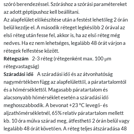
szóró berendezéssel. Szóráshoz a szórási paramétereket
az adott géptípushoz kell beállítani.
Az alapfelület előkészítése után a festést lehetőleg 2 órán
belül kezdje el. A második réteget legkésőbb 2 órával az
első réteg után fesse fel, akkor is, ha az első réteg még
nedves. Ha ez nem lehetséges, legalább 48 órát várjon a
rétegek felfestése között.
Rétegszám
2-3 réteg (rétegenként max. 100 μm
rétegvastagság)
Száradási idő
A száradási idő és az átvonhatóság
nagymértékben függ az alapfelülettől, a páratartalomtól
és a hőmérséklettől. Magasabb páratartalom és
alacsonyabb hőmérséklet esetén a száradási idő
meghosszabbodik. A bevonat +23 °C levegő- és
aljzathőmérsékletnél, 65% relatív páratartalom mellett
kb. 10 óra múlva szárad meg, átfesthető 2 órán belül vagy
legalább 48 órát követően. A réteg teljes átszáradása 48