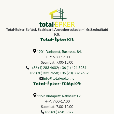
Total-Épker Építési, Szakipari, Anyagkereskedelmi és Szolgáltató
Kft.
Total-Épker Kft
1201 Budapest, Baross u. 84.
H-P: 6.30-17.00
Szombat: 7.00-13.00
+36 (1) 283 4602
;
+36 (1) 421 5281
+36 (70) 332 7658
;
+36 (70) 332 7652
info@total-epker.hu
Total-Épker-Fülöp Kft
1152 Budapest, Rákos út 19.
H-P: 7.00-17.00
Szombat: 7.00-12.00
+36 (30) 658-5377