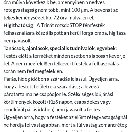
óra múlva következik be, amennyiben a nedves
rétegvastagság nem több, mint 100 μm. A bevonat ac
teljes keménységét kb. 72 óra múlva éri el.
Hígíthatóság
A Trinát rozsdaSTOP fémfesték
felhasználásra kész állapotban kerül forgalomba, hígítása
nem javasolt.
Tanácsok, ajánlások, speciális tudnivalók, egyebek:
Festés előtt a terméket minden esetben alaposan keverje
fel. A nem megfelelően felkevert festék a felhasználás
során nem fed megfelelően.
Párás, hideg időben a száradás lelassul. Ügyeljen arra,
hogy a festett felületre a száradásig a levegő
páratartalma ne csapódjon le. Szélsőséges időjárási
körülmények között (tűző napon, csapadékos vagy
rendkívül párás időben) nem javasolt a festés.
Ügyeljen arra, hogy a festéket az előírt rétegvastagságnál
ne hordja fel vastagabban, mert a túl vastag zománcréteg