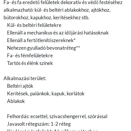
Fa- és fa eredetű felületek dekoratív és védő festéséhez
alkalmazható: kül- és beltéri ablakokhoz, ajtókhoz,
bútorokhoz, kapukhoz, kerítésekhez stb.
Kül- és beltéri felületekre
Ellenáll a mechanikus és az időjárási hatásoknak
Ellenáll a fertőtlenítőszereknek*
Nehezen gyulladó bevonatréteg**
Fa- és fémfelületekre
Tartós és élénk színek
Alkalmazási terület:
Beltéri ajtók
Kerítések, palánkok, kapuk, korlátok
Ablakok
Felhordás: ecsettel, szivacshengerrel, szórással
Javasolt rétegszám: 1-2 réteg