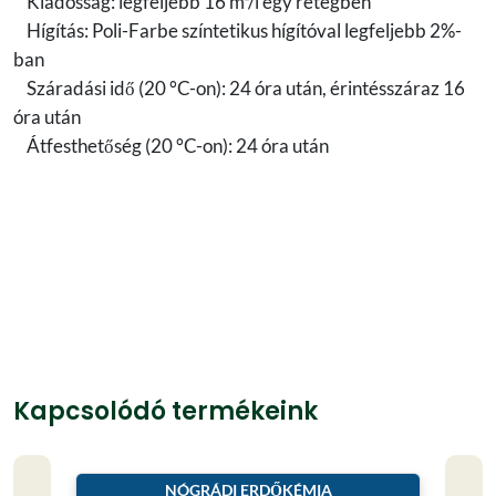
Kiadósság: legfeljebb 16 m²/l egy rétegben
Hígítás: Poli-Farbe színtetikus hígítóval legfeljebb 2%-
ban
Száradási idő (20 °C-on): 24 óra után, érintésszáraz 16
óra után
Átfesthetőség (20 °C-on): 24 óra után
Kapcsolódó termékeink
NÓGRÁDI ERDŐKÉMIA