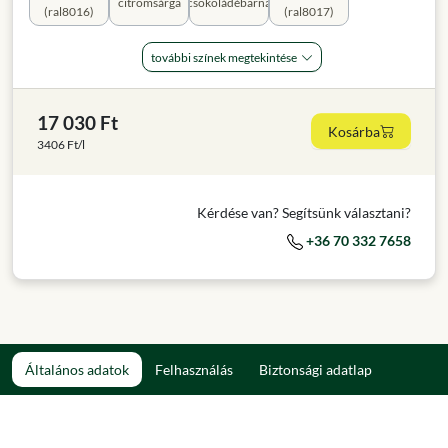
citromsárga
csokoládébarna
(ral8016)
(ral8017)
további színek megtekintése
17 030 Ft
Kosárba
3406 Ft/l
Kérdése van? Segítsünk választani?
+36 70 332 7658
Általános adatok
Felhasználás
Biztonsági adatlap