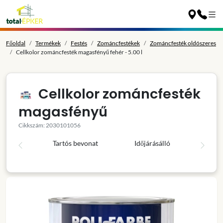
Főoldal
Termékek
Festés
Zománcfestékek
Zománcfesték oldószeres
Cellkolor zománcfesték magasfényű fehér - 5.00 l
Cellkolor zománcfesték
magasfényű
Cikkszám: 2030101056
Tartós bevonat
Időjárásálló