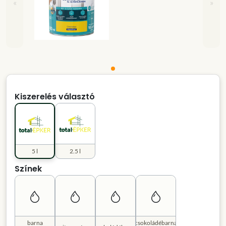
«
»
Kiszerelés választó
5 l
2.5 l
Színek
barna
csokoládébarna