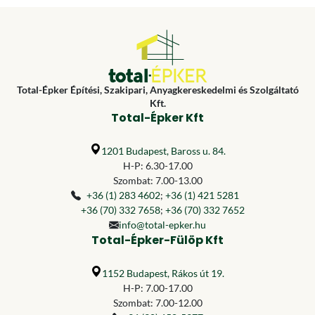
Total-Épker Építési, Szakipari, Anyagkereskedelmi és Szolgáltató
Kft.
Total-Épker Kft
1201 Budapest, Baross u. 84.
H-P: 6.30-17.00
Szombat: 7.00-13.00
+36 (1) 283 4602
;
+36 (1) 421 5281
+36 (70) 332 7658
;
+36 (70) 332 7652
info@total-epker.hu
Total-Épker-Fülöp Kft
1152 Budapest, Rákos út 19.
H-P: 7.00-17.00
Szombat: 7.00-12.00