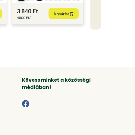
3 840 Ft
Kosárba
4800 Ft/l
Kövess minket a közösségi
médiában!