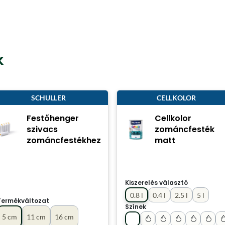
k
SCHULLER
CELLKOLOR
Festőhenger
Cellkolor
szivacs
zománcfesték
zománcfestékhez
matt
Kiszerelés választó
0.8 l
0.4 l
2.5 l
5 l
Termékváltozat
Színek
5 cm
11 cm
16 cm