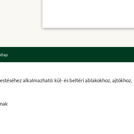
atlap
festéséhez alkalmazható: kül- és beltéri ablakokhoz, ajtókhoz,
knak