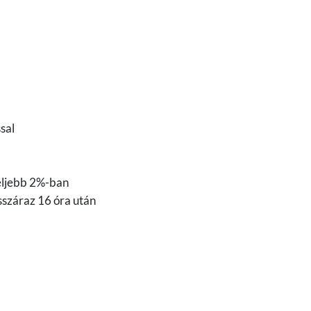
sal
feljebb 2%-ban
sszáraz 16 óra után