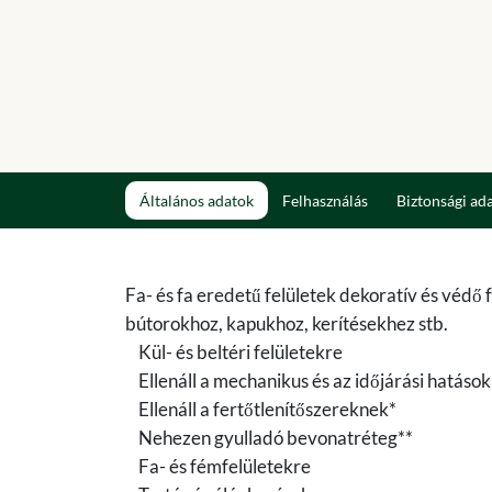
Általános adatok
Felhasználás
Biztonsági ad
Fa- és fa eredetű felületek dekoratív és védő 
bútorokhoz, kapukhoz, kerítésekhez stb.
Kül- és beltéri felületekre
Ellenáll a mechanikus és az időjárási hatáso
Ellenáll a fertőtlenítőszereknek*
Nehezen gyulladó bevonatréteg**
Fa- és fémfelületekre