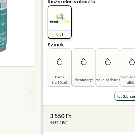
Kiszerelés választó
0.8 l
Színek
barna
csokolád
citromsárga
csokoládébarna
(ral8016)
(ral80
»
további szí
3 550 Ft
4437.5 Ft/l