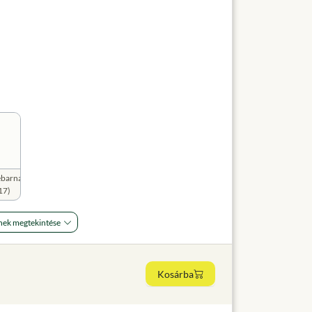
ébarna
17)
nek megtekintése
Kosárba