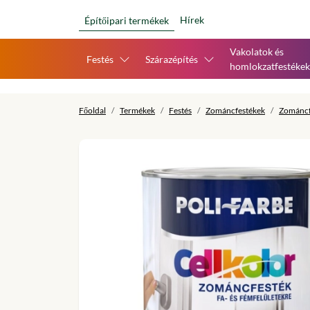
Hírek
Építőipari termékek
Vakolatok és
Festés
Szárazépítés
homlokzatfestékek
Főoldal
Termékek
Festés
Zománcfestékek
Zománcf