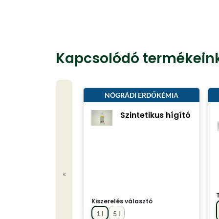
Kapcsolódó termékein
NÓGRÁDI ERDŐKÉMIA
Szintetikus hígító
«
Kiszerelés választó
1 l
5 l