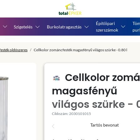
Építőipari
Töm
Szigetelés
Burkolatragasztás
szerszámok
pur
esték oldószeres
Cellkolor zománcfesték magasfényű világos szürke - 0.80 l
Cellkolor zom
magasfényű
világos szürke - 0
Cikkszám: 2030101015
Tartós bevonat