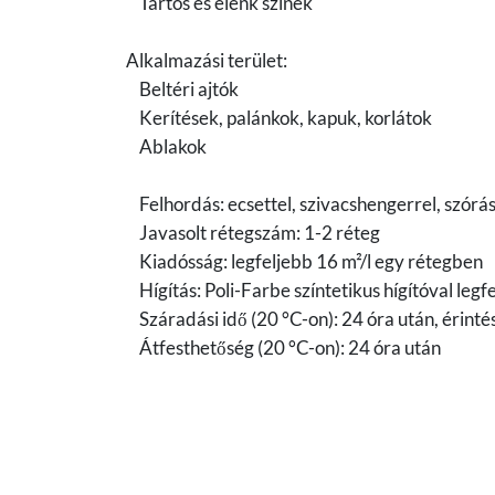
Tartós és élénk színek
Alkalmazási terület:
Beltéri ajtók
Kerítések, palánkok, kapuk, korlátok
Ablakok
Felhordás: ecsettel, szivacshengerrel, szórás
Javasolt rétegszám: 1-2 réteg
Kiadósság: legfeljebb 16 m²/l egy rétegben
Hígítás: Poli-Farbe színtetikus hígítóval leg
Száradási idő (20 °C-on): 24 óra után, érinté
Átfesthetőség (20 °C-on): 24 óra után