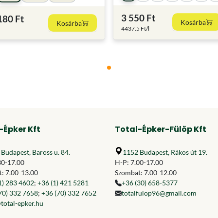
3 550 Ft
180 Ft
Kosárba
Kosárba
4437.5 Ft/l
-Épker Kft
Total-Épker-Fülöp Kft
Budapest, Baross u. 84.
1152 Budapest, Rákos út 19.
30-17.00
H-P: 7.00-17.00
: 7.00-13.00
Szombat: 7.00-12.00
1) 283 4602
;
+36 (1) 421 5281
+36 (30) 658-5377
70) 332 7658
;
+36 (70) 332 7652
totalfulop96@gmail.com
total-epker.hu