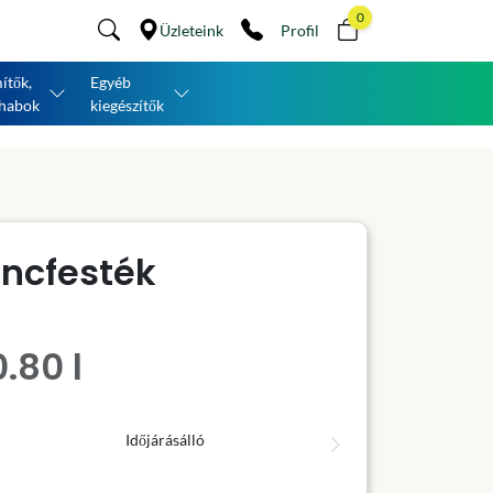
0
Üzleteink
Profil
ítők,
Egyéb
habok
kiegészítők
áncfesték
.80 l
Időjárásálló