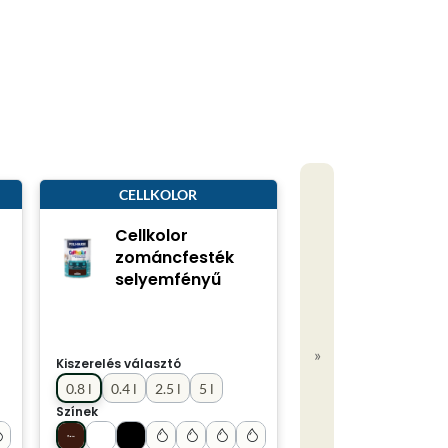
CELLKOLOR
Cellkolor
zománcfesték
selyemfényű
»
Kiszerelés választó
0.8 l
0.4 l
2.5 l
5 l
Színek