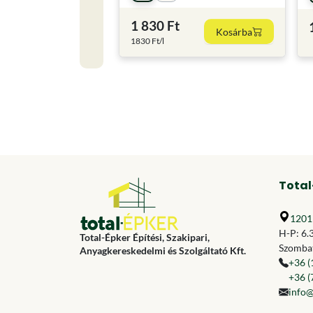
1 830 Ft
Kosárba
1830 Ft/l
Total
1201 
H-P: 6.
Total-Épker Építési, Szakipari,
Szombat
Anyagkereskedelmi és Szolgáltató Kft.
+36 (
+36 (
info@