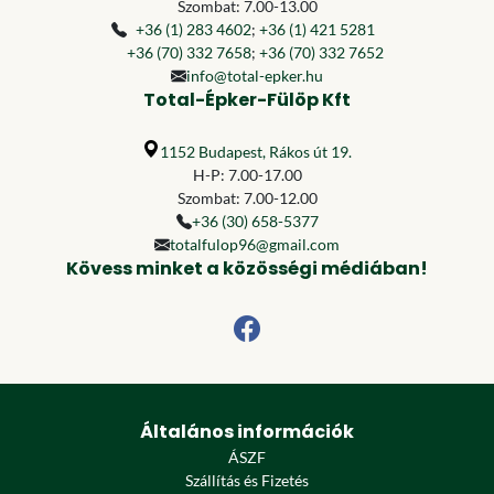
Szombat: 7.00-13.00
+36 (1) 283 4602
;
+36 (1) 421 5281
+36 (70) 332 7658
;
+36 (70) 332 7652
info@total-epker.hu
Total-Épker-Fülöp Kft
1152 Budapest, Rákos út 19.
H-P: 7.00-17.00
Szombat: 7.00-12.00
+36 (30) 658-5377
totalfulop96@gmail.com
Kövess minket a közösségi médiában!
Általános információk
ÁSZF
Szállítás és Fizetés