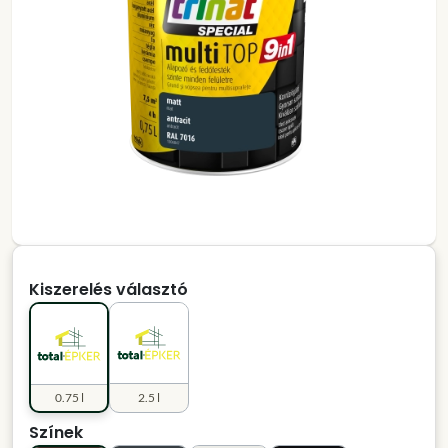
Kiszerelés választó
0.75 l
2.5 l
Színek