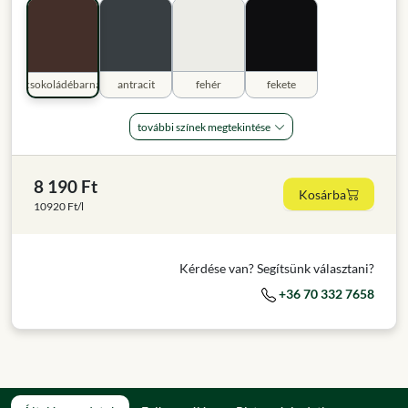
csokoládébarna
antracit
fehér
fekete
további színek megtekintése
8 190 Ft
Kosárba
10920 Ft/l
Kérdése van? Segítsünk választani?
+36 70 332 7658