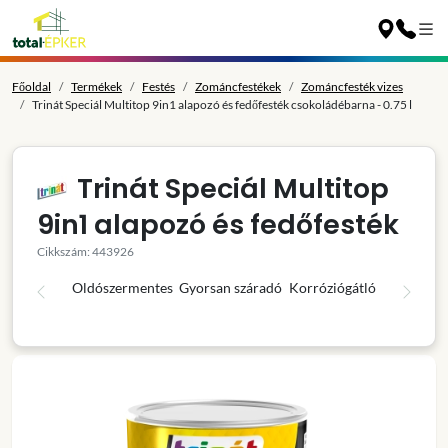
Főoldal
Termékek
Festés
Zománcfestékek
Zománcfesték vizes
Trinát Speciál Multitop 9in1 alapozó és fedőfesték csokoládébarna - 0.75 l
Trinát Speciál Multitop
9in1 alapozó és fedőfesték
Cikkszám: 443926
Oldószermentes
Gyorsan száradó
Korróziógátló