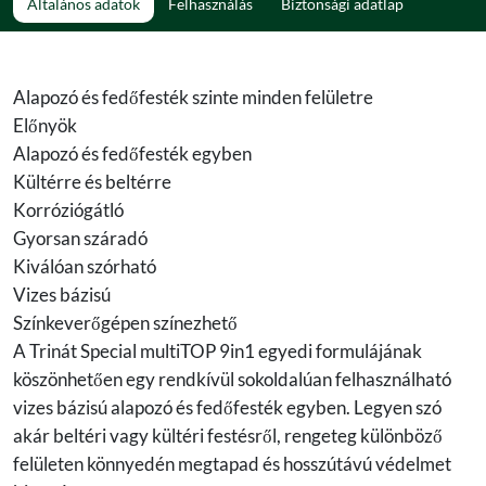
Általános adatok
Felhasználás
Biztonsági adatlap
Alapozó és fedőfesték szinte minden felületre
Előnyök
Alapozó és fedőfesték egyben
Kültérre és beltérre
Korróziógátló
Gyorsan száradó
Kiválóan szórható
Vizes bázisú
Színkeverőgépen színezhető
A Trinát Special multiTOP 9in1 egyedi formulájának
köszönhetően egy rendkívül sokoldalúan felhasználható
vizes bázisú alapozó és fedőfesték egyben. Legyen szó
akár beltéri vagy kültéri festésről, rengeteg különböző
felületen könnyedén megtapad és hosszútávú védelmet