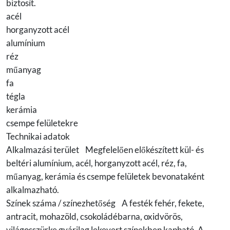
biztosít.
acél
horganyzott acél
alumínium
réz
műanyag
fa
tégla
kerámia
csempe felületekre
Technikai adatok
Alkalmazási terület Megfelelően előkészített kül- és
beltéri alumínium, acél, horganyzott acél, réz, fa,
műanyag, kerámia és csempe felületek bevonataként
alkalmazható.
Színek száma / színezhetőség A festék fehér, fekete,
antracit, mohazöld, csokoládébarna, oxidvörös,
világosszürke gyárilag lekevert színekben kapható. A