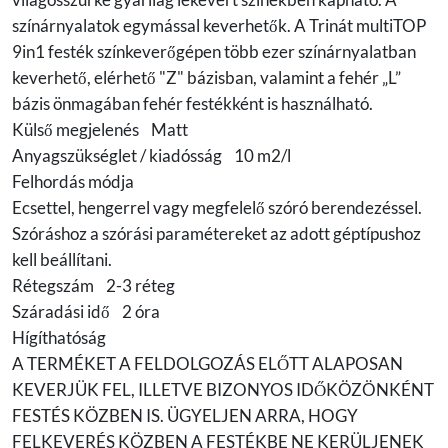
színárnyalatok egymással keverhetők. A Trinát multiTOP
9in1 festék színkeverőgépen több ezer színárnyalatban
keverhető, elérhető "Z" bázisban, valamint a fehér „L”
bázis önmagában fehér festékként is használható.
Külső megjelenés Matt
Anyagszükséglet / kiadósság 10 m2/l
Felhordás módja
Ecsettel, hengerrel vagy megfelelő szóró berendezéssel.
Szóráshoz a szórási paramétereket az adott géptípushoz
kell beállítani.
Rétegszám 2-3 réteg
Száradási idő 2 óra
Hígíthatóság
A TERMÉKET A FELDOLGOZÁS ELŐTT ALAPOSAN
KEVERJÜK FEL, ILLETVE BIZONYOS IDŐKÖZÖNKÉNT
FESTÉS KÖZBEN IS. ÜGYELJEN ARRA, HOGY
FELKEVERÉS KÖZBEN A FESTÉKBE NE KERÜLJENEK