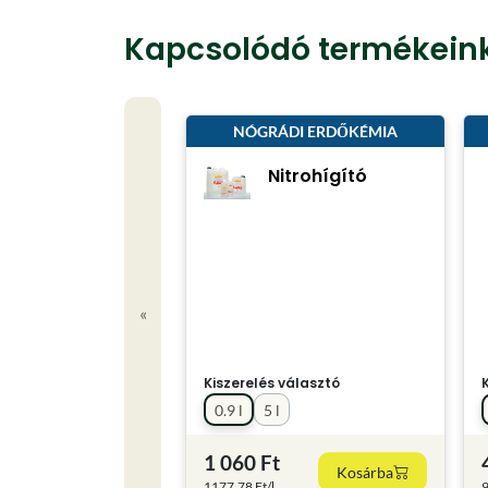
Kapcsolódó termékein
NÓGRÁDI ERDŐKÉMIA
Nitrohígító
«
Kiszerelés választó
0.9 l
5 l
1 060 Ft
Kosárba
1177.78 Ft/l
9