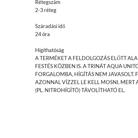
Rétegszám
2-3 réteg
Száradási idő
24 óra
Hígíthatóság
A TERMÉKET A FELDOLGOZÁS ELŐTT ALA
FESTÉS KÖZBEN IS. A TRINÁT AQUA UN
FORGALOMBA, HÍGÍTÁS NEM JAVASOLT. 
AZONNAL VÍZZEL LE KELL MOSNI, MERT
(PL. NITROHÍGÍTÓ) TÁVOLÍTHATÓ EL.