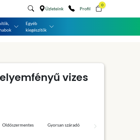
0
Üzleteink
Profil
ítők,
Egyéb
habok
kiegészítők
selyemfényű vizes
Oldószermentes
Gyorsan száradó