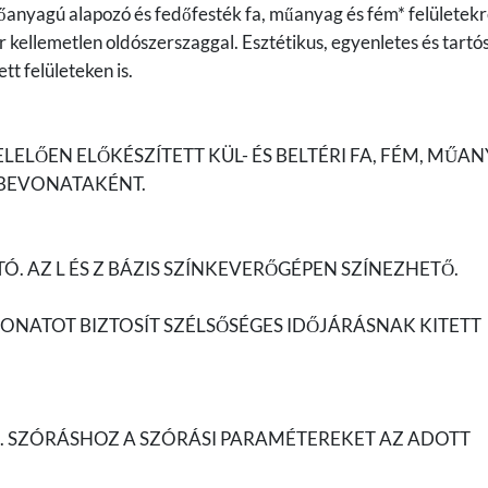
tőanyagú alapozó és fedőfesték fa, műanyag és fém* felületekr
 kellemetlen oldószerszaggal. Esztétikus, egyenletes és tartó
tt felületeken is.
LŐEN ELŐKÉSZÍTETT KÜL- ÉS BELTÉRI FA, FÉM, MŰA
 BEVONATAKÉNT.
Ó. AZ L ÉS Z BÁZIS SZÍNKEVERŐGÉPEN SZÍNEZHETŐ.
VONATOT BIZTOSÍT SZÉLSŐSÉGES IDŐJÁRÁSNAK KITETT
. SZÓRÁSHOZ A SZÓRÁSI PARAMÉTEREKET AZ ADOTT