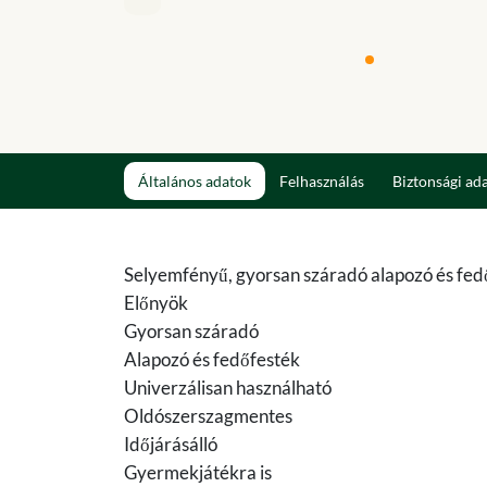
Általános adatok
Felhasználás
Biztonsági ad
Selyemfényű, gyorsan száradó alapozó és fed
Előnyök
Gyorsan száradó
Alapozó és fedőfesték
Univerzálisan használható
Oldószerszagmentes
Időjárásálló
Gyermekjátékra is