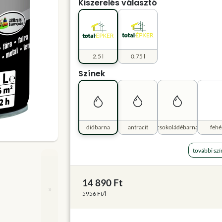
Kiszerelés választó
2.5 l
0.75 l
Színek
dióbarna
antracit
csokoládébarna
fehé
további szí
14 890 Ft
»
5956 Ft/l