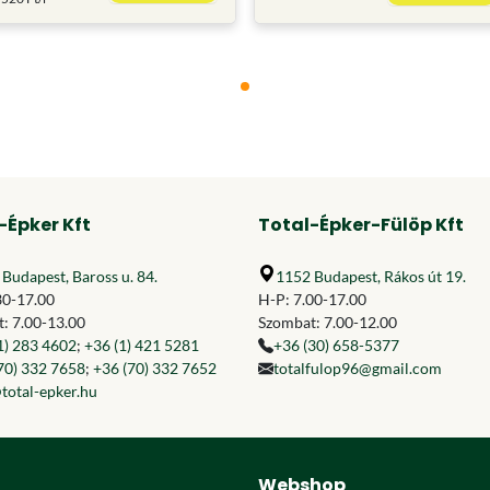
-Épker Kft
Total-Épker-Fülöp Kft
Budapest, Baross u. 84.
1152 Budapest, Rákos út 19.
30-17.00
H-P: 7.00-17.00
: 7.00-13.00
Szombat: 7.00-12.00
1) 283 4602
;
+36 (1) 421 5281
+36 (30) 658-5377
70) 332 7658
;
+36 (70) 332 7652
totalfulop96@gmail.com
total-epker.hu
Webshop