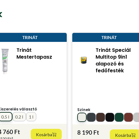
k
TRINÁT
TRINÁT
Trinát
Trinát Speciál
Mestertapasz
Multitop 9in1
alapozó és
fedőfesték
Kiszerelés választó
Színek
0.5 l
0.2 l
1 l
4 760 Ft
8 190 Ft
Kosárba
Kosárba
520 Ft/l