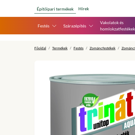
Hírek
Építőipari termékek
Vakolatok és
Festés
Szárazépítés
homlokzatfestékek
Főoldal
Termékek
Festés
Zománcfestékek
Zománcf