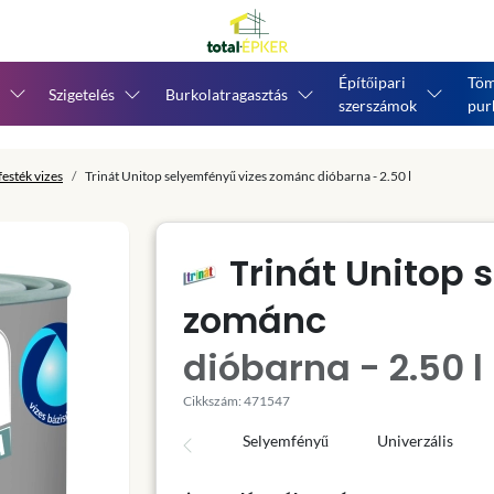
Építőipari
Töm
Szigetelés
Burkolatragasztás
szerszámok
pur
esték vizes
Trinát Unitop selyemfényű vizes zománc dióbarna - 2.50 l
Trinát Unitop 
zománc
dióbarna - 2.50 l
Cikkszám: 471547
Selyemfényű
Univerzális