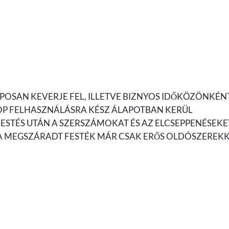
POSAN KEVERJE FEL, ILLETVE BIZNYOS IDŐKÖZÖNKÉN
ITOP FELHASZNÁLÁSRA KÉSZ ÁLAPOTBAN KERÜL
FESTÉS UTÁN A SZERSZÁMOKAT ÉS AZ ELCSEPPENÉSEKE
 A MEGSZÁRADT FESTÉK MÁR CSAK ERŐS OLDÓSZEREK