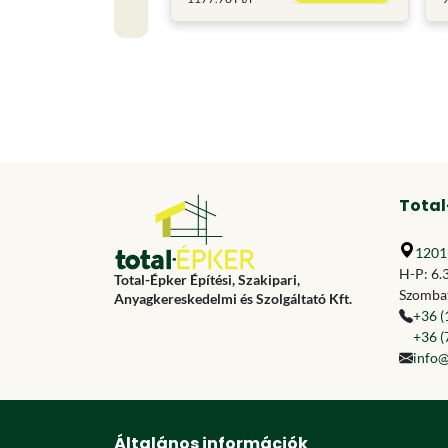
Total
1201 
H-P: 6.
Total-Épker Építési, Szakipari,
Szombat
Anyagkereskedelmi és Szolgáltató Kft.
+36 (
+36 (
info@
Általános információk