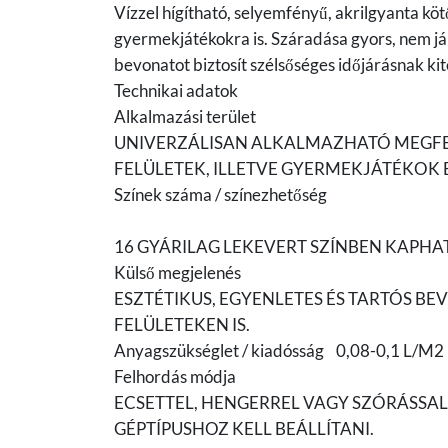
Vízzel hígítható, selyemfényű, akrilgyanta kö
gyermekjátékokra is. Száradása gyors, nem jár
bevonatot biztosít szélsőséges időjárásnak kite
Technikai adatok
Alkalmazási terület
UNIVERZÁLISAN ALKALMAZHATÓ MEGFELE
FELÜLETEK, ILLETVE GYERMEKJÁTÉKOK
Színek száma / színezhetőség
16 GYÁRILAG LEKEVERT SZÍNBEN KAPHAT
Külső megjelenés
ESZTÉTIKUS, EGYENLETES ÉS TARTÓS BE
FELÜLETEKEN IS.
Anyagszükséglet / kiadósság 0,08-0,1 L/M2
Felhordás módja
ECSETTEL, HENGERREL VAGY SZÓRÁSSAL
GÉPTÍPUSHOZ KELL BEÁLLÍTANI.