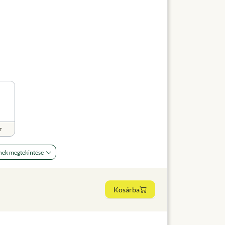
r
nek megtekintése
Kosárba