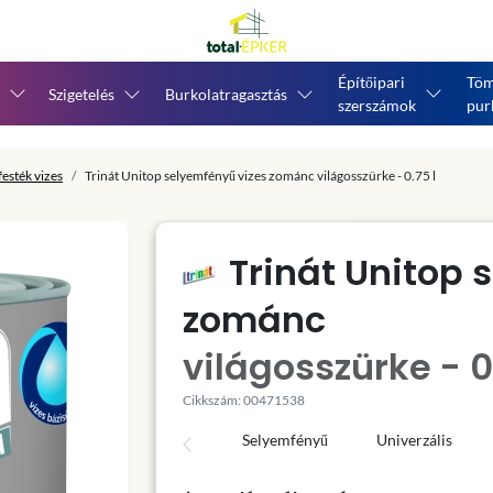
Építőipari
Töm
Szigetelés
Burkolatragasztás
szerszámok
pur
esték vizes
Trinát Unitop selyemfényű vizes zománc világosszürke - 0.75 l
Trinát Unitop 
zománc
világosszürke - 0
Cikkszám: 00471538
Selyemfényű
Univerzális