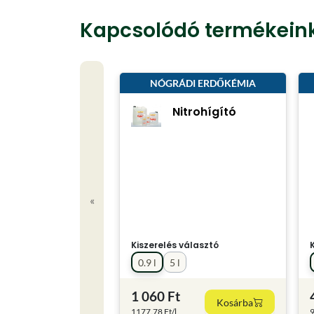
Kapcsolódó termékein
NÓGRÁDI ERDŐKÉMIA
Nitrohígító
«
Kiszerelés választó
0.9 l
5 l
1 060 Ft
Kosárba
1177.78 Ft/l
9