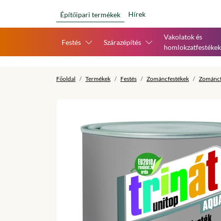
Hírek
Építőipari termékek
Vakolatok és
Festés
Szárazépítés
homlokzatfestékek
Főoldal
Termékek
Festés
Zománcfestékek
Zománcf