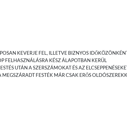
POSAN KEVERJE FEL, ILLETVE BIZNYOS IDŐKÖZÖNKÉN
ITOP FELHASZNÁLÁSRA KÉSZ ÁLAPOTBAN KERÜL
FESTÉS UTÁN A SZERSZÁMOKAT ÉS AZ ELCSEPPENÉSEKE
 A MEGSZÁRADT FESTÉK MÁR CSAK ERŐS OLDÓSZEREK