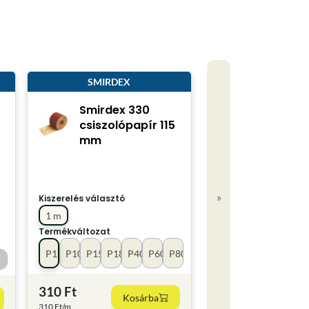
SMIRDEX
Smirdex 330
csiszolópapír 115
mm
»
Kiszerelés választó
1 m
Termékváltozat
P120
P100
P150
P180
P40
P60
P80
310 Ft
Kosárba
310 Ft/m