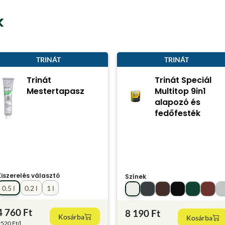
k
TRINÁT
TRINÁT
Trinát
Trinát Speciál
Mestertapasz
Multitop 9in1
alapozó és
fedőfesték
Kiszerelés választó
Színek
0.5 l
0.2 l
1 l
4 760 Ft
8 190 Ft
Kosárba
Kosárba
520 Ft/l