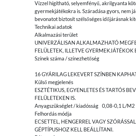
Vízzel hígítható, selyemfényű, akrilgyanta kö
gyermekjátékokra is. Száradása gyors, nem jár
bevonatot biztosít szélsőséges időjárásnak kite
Technikai adatok
Alkalmazási terület
UNIVERZÁLISAN ALKALMAZHATÓ MEGFELE
FELÜLETEK, ILLETVE GYERMEKJÁTÉKOK
Színek száma / színezhetőség
16 GYÁRILAG LEKEVERT SZÍNBEN KAPHAT
Külső megjelenés
ESZTÉTIKUS, EGYENLETES ÉS TARTÓS BE
FELÜLETEKEN IS.
Anyagszükséglet / kiadósság 0,08-0,1 L/M2
Felhordás módja
ECSETTEL, HENGERREL VAGY SZÓRÁSSAL
GÉPTÍPUSHOZ KELL BEÁLLÍTANI.