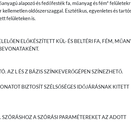
tőanyagú alapozó és fedőfesték fa, műanyag és fém* felületekr
 kellemetlen oldószerszaggal. Esztétikus, egyenletes és tartó
tt felületeken is.
LŐEN ELŐKÉSZÍTETT KÜL- ÉS BELTÉRI FA, FÉM, MŰA
 BEVONATAKÉNT.
Ó. AZ L ÉS Z BÁZIS SZÍNKEVERŐGÉPEN SZÍNEZHETŐ.
VONATOT BIZTOSÍT SZÉLSŐSÉGES IDŐJÁRÁSNAK KITETT
. SZÓRÁSHOZ A SZÓRÁSI PARAMÉTEREKET AZ ADOTT