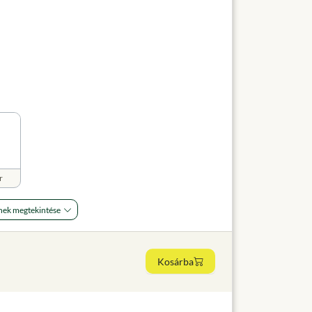
r
nek megtekintése
Kosárba