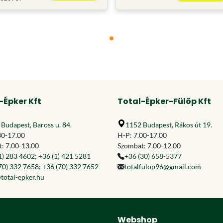
-Épker Kft
Total-Épker-Fülöp Kft
Budapest, Baross u. 84.
1152 Budapest, Rákos út 19.
30-17.00
H-P: 7.00-17.00
: 7.00-13.00
Szombat: 7.00-12.00
1) 283 4602
;
+36 (1) 421 5281
+36 (30) 658-5377
70) 332 7658
;
+36 (70) 332 7652
totalfulop96@gmail.com
total-epker.hu
Webshop