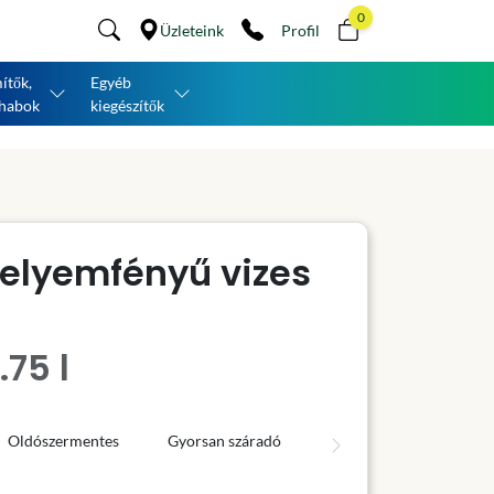
0
Üzleteink
Profil
ítők,
Egyéb
habok
kiegészítők
selyemfényű vizes
.75 l
Oldószermentes
Gyorsan száradó