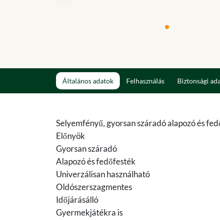
Általános adatok
Felhasználás
Biztonsági ad
Selyemfényű, gyorsan száradó alapozó és fed
Előnyök
Gyorsan száradó
Alapozó és fedőfesték
Univerzálisan használható
Oldószerszagmentes
Időjárásálló
Gyermekjátékra is