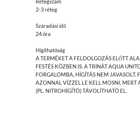
Rétegszám
2-3 réteg
Száradási idő
24 óra
Hígíthatóság
A TERMÉKET A FELDOLGOZÁS ELŐTT ALA
FESTÉS KÖZBEN IS. A TRINÁT AQUA UN
FORGALOMBA, HÍGÍTÁS NEM JAVASOLT. 
AZONNAL VÍZZEL LE KELL MOSNI, MERT
(PL. NITROHÍGÍTÓ) TÁVOLÍTHATÓ EL.