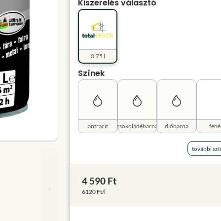
Kiszerelés választó
0.75 l
Színek
antracit
csokoládébarna
dióbarna
fehé
további szí
4 590 Ft
»
6120 Ft/l