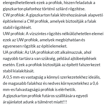
elengedhetetlenek ezek a profilok, hiszen feladatuk a
gipszkarton plafonhoz történő szilárd rögzítése.
CW profilok: A gipszkarton falak létrehozásának alapvető
építőelemei a CW profilok, amelyek biztosítják a falak
stabil rögzítését.
UW profilok: A vízszintes rögzítés nélkülözhetetlen elemei
ezek az UW profilok, amelyek megbízhatóan és
egyenesen rögzítik az építőelemeket.
UA profilok: Az UA profilokat ott alkalmazzuk, ahol
nagyobb tartásra van szükség, például ajtóbeépítések
esetén. Ezek a profilok biztosítják az épített falszerkezet
stabil kialakítását.
A 0,5 mm-es vastagság a könnyű szerkezetekhez ideális,
de magasabb falakhoz és nedves környezetekhez a 0,6
mm-es falvastagságú profilok is elérhetők.
A gipszkarton profilok futáros szállítására egyedi
árajánlatot adunk a túlméret miatt!!!