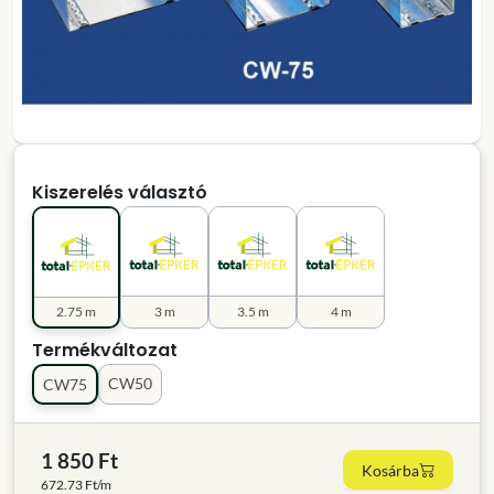
Kiszerelés választó
2.75 m
3 m
3.5 m
4 m
Termékváltozat
CW50
CW75
1 850 Ft
Kosárba
672.73 Ft/m