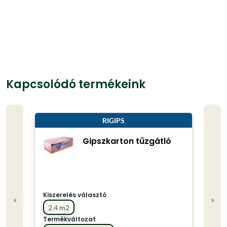
Kapcsolódó termékeink
RIGIPS
Gipszkarton tűzgátló
Kiszerelés választó
«
»
2.4 m2
Termékváltozat
Term