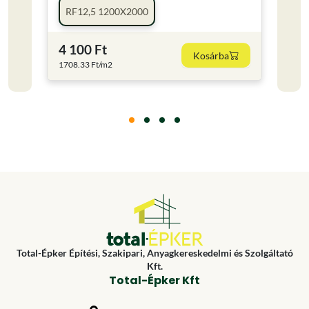
RF12,5 1200X2000
TN
4 100 Ft
5 Ft
Kosárba
1708.33 Ft/m2
Total-Épker Építési, Szakipari, Anyagkereskedelmi és Szolgáltató
Kft.
Total-Épker Kft