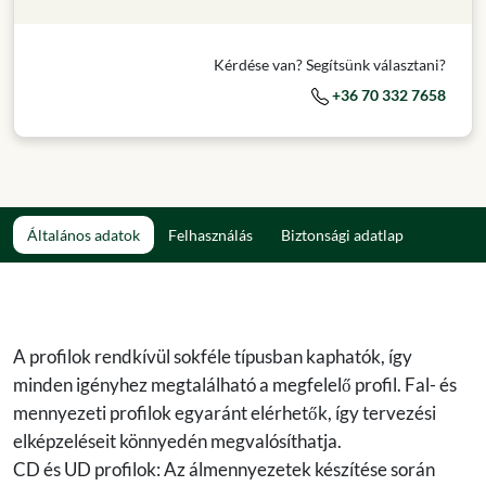
Kérdése van? Segítsünk választani?
+36 70 332 7658
Általános adatok
Felhasználás
Biztonsági adatlap
A profilok rendkívül sokféle típusban kaphatók, így
minden igényhez megtalálható a megfelelő profil. Fal- és
mennyezeti profilok egyaránt elérhetők, így tervezési
elképzeléseit könnyedén megvalósíthatja.
CD és UD profilok: Az álmennyezetek készítése során