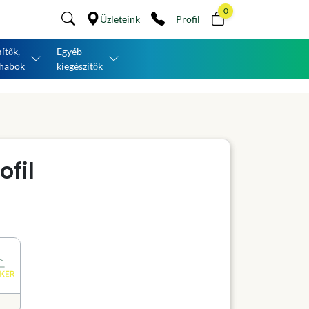
0
Üzleteink
Profil
ítők,
Egyéb
habok
kiegészítők
ofil