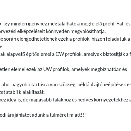
, így minden igényhez megtalálható a megfelelő profil. Fal- és
ervezési elképzeléseit könnyedén megvalósíthatja.
 során elengedhetetlenek ezek a profilok, hiszen feladatuk a
e.
ak alapvető építőelemei a CW profilok, amelyek biztosítják a 
etetlen elemei ezek az UW profilok, amelyek megbízhatóan és
, ahol nagyobb tartásra van szükség, például ajtóbeépítések e
et stabil kialakítását.
ez ideális, de magasabb falakhoz és nedves környezetekhez a
yedi árajánlatot adunk a túlméret miatt!!!