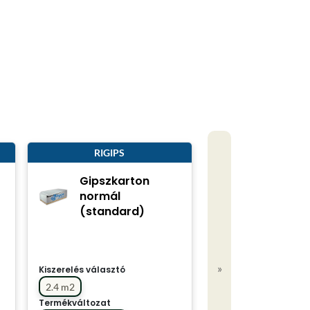
RIGIPS
Gipszkarton
normál
(standard)
»
Kiszerelés választó
2.4 m2
Termékváltozat