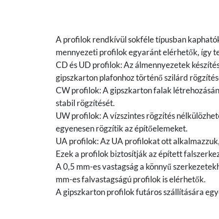
A profilok rendkívül sokféle típusban kaphatók
mennyezeti profilok egyaránt elérhetők, így t
CD és UD profilok: Az álmennyezetek készítése
gipszkarton plafonhoz történő szilárd rögzítés
CW profilok: A gipszkarton falak létrehozásán
stabil rögzítését.
UW profilok: A vízszintes rögzítés nélkülözh
egyenesen rögzítik az építőelemeket.
UA profilok: Az UA profilokat ott alkalmazzuk
Ezek a profilok biztosítják az épített falszerkez
A 0,5 mm-es vastagság a könnyű szerkezetekh
mm-es falvastagságú profilok is elérhetők.
A gipszkarton profilok futáros szállítására eg