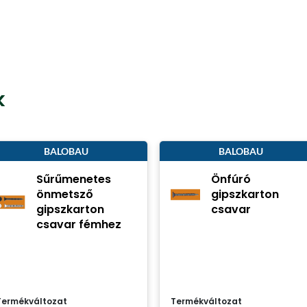
k
BALOBAU
BALOBAU
Sűrűmenetes
Önfúró
önmetsző
gipszkarton
gipszkarton
csavar
csavar fémhez
Termékváltozat
Termékváltozat