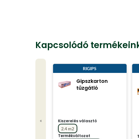
Kapcsolódó termékein
RIGIPS
Gipszkarton
tűzgátló
«
Kiszerelés választó
2.4 m2
Termékváltozat