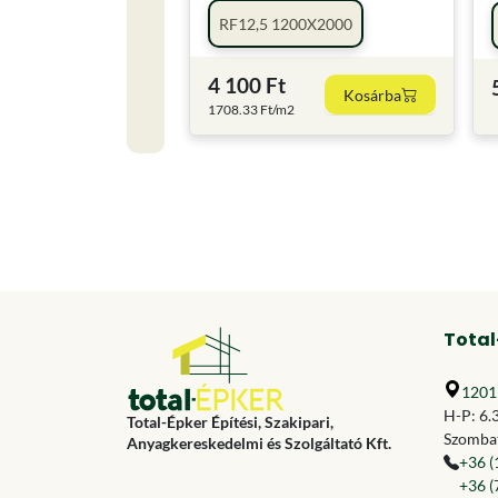
RF12,5 1200X2000
4 100 Ft
Kosárba
1708.33 Ft/m2
Total
1201 
H-P: 6.
Total-Épker Építési, Szakipari,
Szombat
Anyagkereskedelmi és Szolgáltató Kft.
+36 (
+36 (