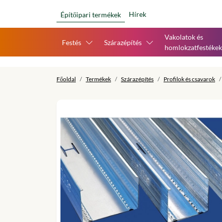
Hírek
Építőipari termékek
Vakolatok és
Festés
Szárazépítés
homlokzatfestékek
Főoldal
Termékek
Szárazépítés
Profilok és csavarok