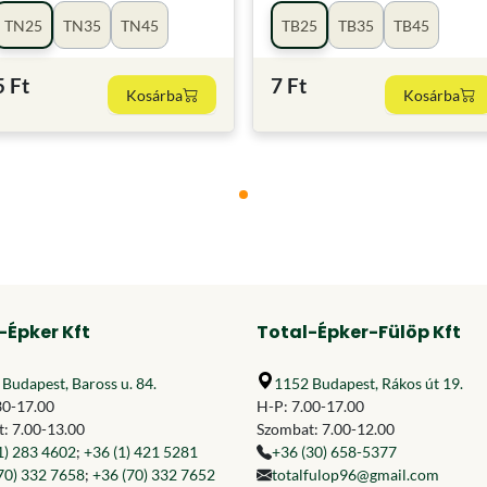
TN25
TN35
TN45
TB25
TB35
TB45
5 Ft
7 Ft
Kosárba
Kosárba
-Épker Kft
Total-Épker-Fülöp Kft
Budapest, Baross u. 84.
1152 Budapest, Rákos út 19.
30-17.00
H-P: 7.00-17.00
: 7.00-13.00
Szombat: 7.00-12.00
1) 283 4602
;
+36 (1) 421 5281
+36 (30) 658-5377
70) 332 7658
;
+36 (70) 332 7652
totalfulop96@gmail.com