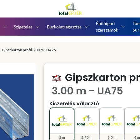
Építőipari
Töm
Szigetelés
Burkolatragasztás
szerszámok
pur
Gipszkarton profil 3.00 m - UA75
Gipszkarton pr
3.00 m - UA75
Kiszerelés választó
3 m
2.75 m
3.5 m
4 m