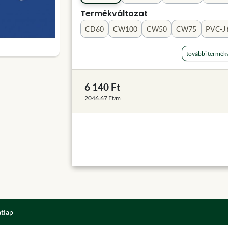
Termékváltozat
CD60
CW100
CW50
CW75
PVC-J 
további termékv
6 140 Ft
2046.67 Ft/m
atlap