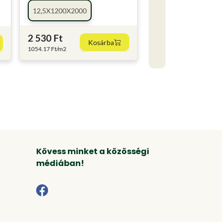
12,5X1200X2000
2 530 Ft
Kosárba
1054.17 Ft/m2
Kövess minket a közösségi
médiában!