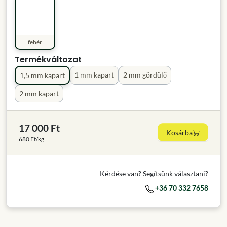
fehér
Termékváltozat
1 mm kapart
2 mm gördülő
1,5 mm kapart
2 mm kapart
17 000 Ft
Kosárba
680 Ft/kg
Kérdése van? Segítsünk választani?
+36 70 332 7658