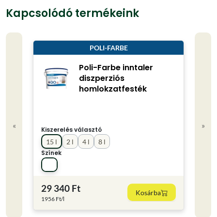
Kapcsolódó termékeink
POLI-FARBE
Poli-Farbe inntaler
diszperziós
homlokzatfesték
«
»
Kiszerelés választó
Kisze
15 l
2 l
4 l
8 l
16 l
Színek
Színe
29 340 Ft
22 
Kosárba
1956 Ft/l
1436.2