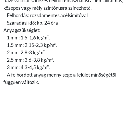
bázisvakolat színezés nélkül felhasználásra nem alkalmas,
közepes vagy mély színtónusra színezhető.
Felhordás: rozsdamentes acélsimítóval
Száradási idő: kb. 24 óra
Anyagszükséglet:
1 mm: 1,5-1,6 kg/m².
1,5 mm: 2,15-2,3 kg/m².
2 mm: 2,8-3 kg/m².
2,5 mm: 3,6-3,8 kg/m².
3 mm: 4,3-4,5 kg/m².
A felhordott anyag mennyisége a felület minőségétől
függően változik.