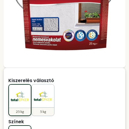
Kiszerelés választó
25 kg
5 kg
Színek