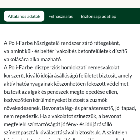
Általános adatok
Felhasználás
Biztonsági adatlap
A Poli-Farbe hőszigetelő rendszer záró rétegeként,
valamint kül- és beltéri vakolt és betonfelületek díszítő
vakolására alkalmazható.
A Poli-Farbe diszperziós homlokzati nemesvakolat
korszerű, kiváló időjárásállóságú felületet biztosít, amely
aktív hatóanyagainak köszönhetően fokozott védelmet
biztosít az algák és penészek megtelepedése ellen,
kedvezőtlen körülményeket biztosít a zuzmók
növekedésének. Bevonata lég- és páraáteresztő, jól tapad,
nem repedezik. Ha a vakolatot színezzük, a bevonat
megfelelő színtartóságát jó fény- és időjárásálló
színezőpaszták kiválasztásával biztosítsuk. A színtelen