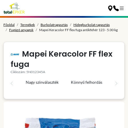
Főoldal
Termékek
Burkolatragasztás
Hidegburkolat ragasztás
Fugázó anyagok
Mapei Keracolor FF flex fuga antikfehér 123 - 5.00 kg
Mapei Keracolor FF flex
fuga
Cikkszám: 5N012345A
Nagy színválaszték
Könnyű felhordás