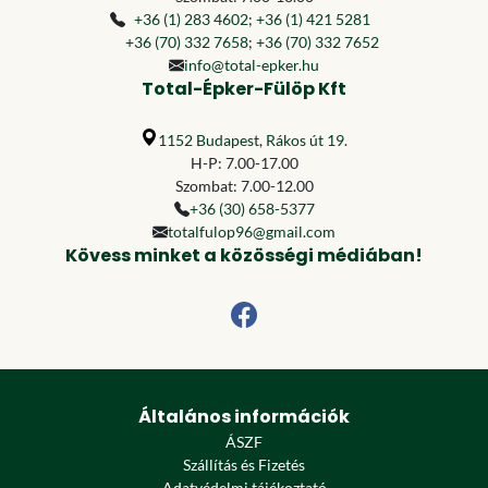
+36 (1) 283 4602
;
+36 (1) 421 5281
+36 (70) 332 7658
;
+36 (70) 332 7652
info@total-epker.hu
Total-Épker-Fülöp Kft
1152 Budapest, Rákos út 19.
H-P: 7.00-17.00
Szombat: 7.00-12.00
+36 (30) 658-5377
totalfulop96@gmail.com
Kövess minket a közösségi médiában!
Általános információk
ÁSZF
Szállítás és Fizetés
Adatvédelmi tájékoztató