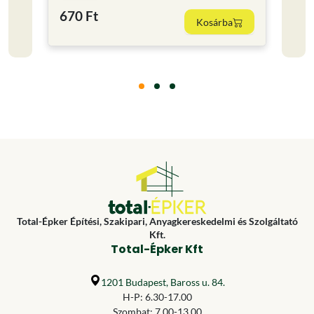
670 Ft
1 30
Kosárba
Total-Épker Építési, Szakipari, Anyagkereskedelmi és Szolgáltató
Kft.
Total-Épker Kft
1201 Budapest, Baross u. 84.
H-P: 6.30-17.00
Szombat: 7.00-13.00