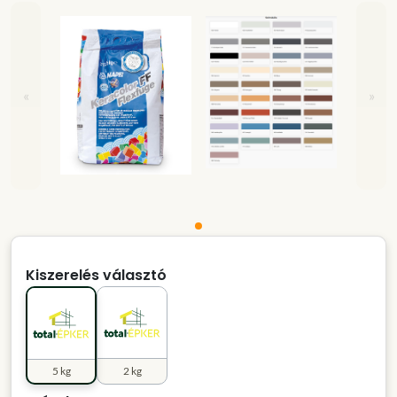
«
»
Kiszerelés választó
5 kg
2 kg