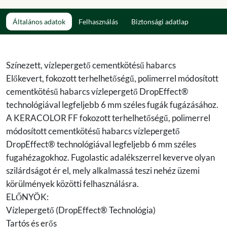
Általános adatok
Felhasználás
Biztonsági adatlap
Színezett, vízlepergető cementkötésű habarcs
Előkevert, fokozott terhelhetőségű, polimerrel módosított
cementkötésű habarcs vízlepergető DropEffect®
technológiával legfeljebb 6 mm széles fugák fugázásához.
A KERACOLOR FF fokozott terhelhetőségű, polimerrel
módosított cementkötésű habarcs vízlepergető
DropEffect® technológiával legfeljebb 6 mm széles
fugahézagokhoz. Fugolastic adalékszerrel keverve olyan
szilárdságot ér el, mely alkalmassá teszi nehéz üzemi
körülmények közötti felhasználásra.
ELŐNYÖK:
Vízlepergető (DropEffect® Technológia)
Tartós és erős