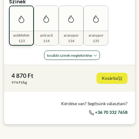
Színek
antikfehér
antracit
aranypor
aranypor
123
114
134
135
további színek megtekintése
4 870 Ft
Kosárba
974 Ft/kg
Kérdése van? Segítsünk választani?
+36 70 332 7658