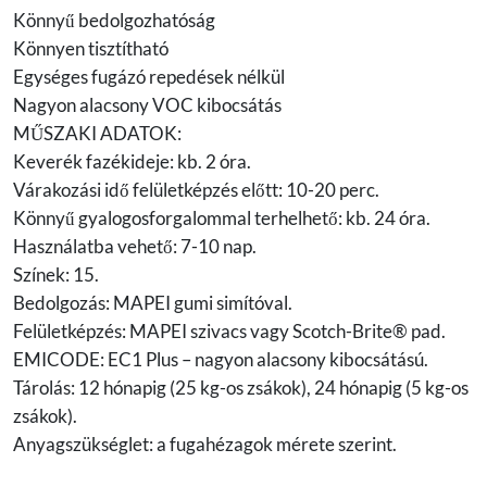
Könnyű bedolgozhatóság
Könnyen tisztítható
Egységes fugázó repedések nélkül
Nagyon alacsony VOC kibocsátás
MŰSZAKI ADATOK:
Keverék fazékideje: kb. 2 óra.
Várakozási idő felületképzés előtt: 10-20 perc.
Könnyű gyalogosforgalommal terhelhető: kb. 24 óra.
Használatba vehető: 7-10 nap.
Színek: 15.
Bedolgozás: MAPEI gumi simítóval.
Felületképzés: MAPEI szivacs vagy Scotch-Brite® pad.
EMICODE: EC1 Plus – nagyon alacsony kibocsátású.
Tárolás: 12 hónapig (25 kg-os zsákok), 24 hónapig (5 kg-os
zsákok).
Anyagszükséglet: a fugahézagok mérete szerint.