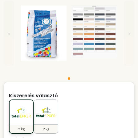
«
»
Kiszerelés választó
5 kg
2 kg