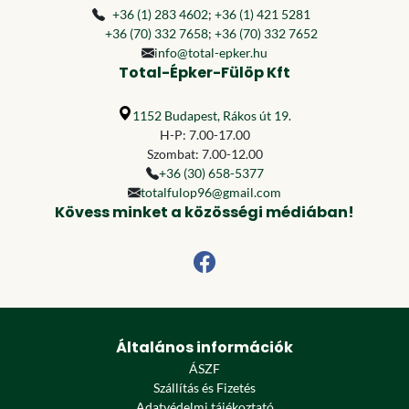
+36 (1) 283 4602
;
+36 (1) 421 5281
+36 (70) 332 7658
;
+36 (70) 332 7652
info@total-epker.hu
Total-Épker-Fülöp Kft
1152 Budapest, Rákos út 19.
H-P: 7.00-17.00
Szombat: 7.00-12.00
+36 (30) 658-5377
totalfulop96@gmail.com
Kövess minket a közösségi médiában!
Általános információk
ÁSZF
Szállítás és Fizetés
Adatvédelmi tájékoztató