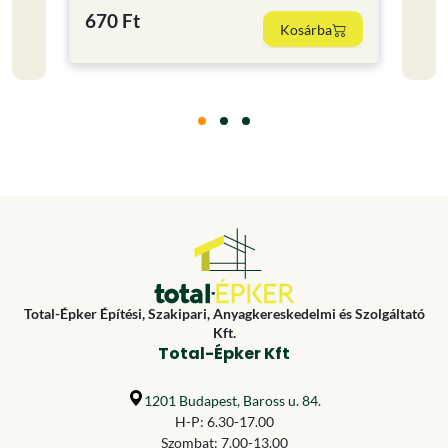
670 Ft
1 30
Kosárba
Total-Épker Építési, Szakipari, Anyagkereskedelmi és Szolgáltató
Kft.
Total-Épker Kft
1201 Budapest, Baross u. 84.
H-P: 6.30-17.00
Szombat: 7.00-13.00