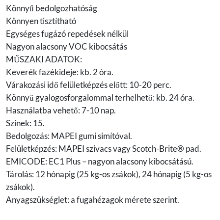
Könnyű bedolgozhatóság
Könnyen tisztítható
Egységes fugázó repedések nélkül
Nagyon alacsony VOC kibocsátás
MŰSZAKI ADATOK:
Keverék fazékideje: kb. 2 óra.
Várakozási idő felületképzés előtt: 10-20 perc.
Könnyű gyalogosforgalommal terhelhető: kb. 24 óra.
Használatba vehető: 7-10 nap.
Színek: 15.
Bedolgozás: MAPEI gumi simítóval.
Felületképzés: MAPEI szivacs vagy Scotch-Brite® pad.
EMICODE: EC1 Plus – nagyon alacsony kibocsátású.
Tárolás: 12 hónapig (25 kg-os zsákok), 24 hónapig (5 kg-os
zsákok).
Anyagszükséglet: a fugahézagok mérete szerint.