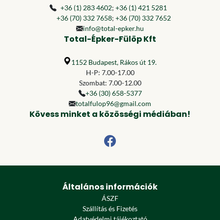
+36 (1) 283 4602
;
+36 (1) 421 5281
+36 (70) 332 7658
;
+36 (70) 332 7652
info@total-epker.hu
Total-Épker-Fülöp Kft
1152 Budapest, Rákos út 19.
H-P: 7.00-17.00
Szombat: 7.00-12.00
+36 (30) 658-5377
totalfulop96@gmail.com
Kövess minket a közösségi médiában!
Általános információk
ÁSZF
Szállítás és Fizetés
Adatvédelmi tájékoztató