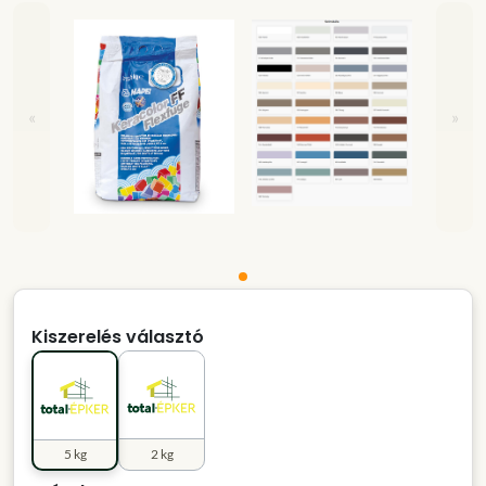
«
»
Kiszerelés választó
5 kg
2 kg