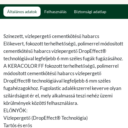
Általános adatok
Felhasználás
Biztonsági adatlap
Színezett, vízlepergető cementkötésű habarcs
Előkevert, fokozott terhelhetőségű, polimerrel módosított
cementkötésű habarcs vízlepergető DropEffect®
technológiával legfeljebb 6 mm széles fugák fugázásához.
A KERACOLOR FF fokozott terhelhetőségű, polimerrel
módosított cementkötésű habarcs vízlepergető
DropEffect® technológiával legfeljebb 6 mm széles
fugahézagokhoz. Fugolastic adalékszerrel keverve olyan
szilárdságot ér el, mely alkalmassá teszi nehéz üzemi
körülmények közötti felhasználásra.
ELŐNYÖK:
Vízlepergető (DropEffect® Technológia)
Tartós és erős