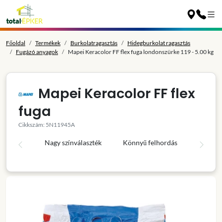
Főoldal
Termékek
Burkolatragasztás
Hidegburkolat ragasztás
Fugázó anyagok
Mapei Keracolor FF flex fuga londonszürke 119 - 5.00 kg
Mapei Keracolor FF flex
fuga
Cikkszám: 5N11945A
Nagy színválaszték
Könnyű felhordás