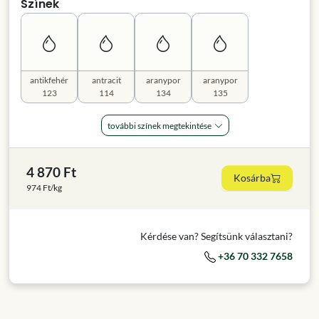
Színek
antikfehér
antracit
aranypor
aranypor
123
114
134
135
további színek megtekintése
4 870 Ft
Kosárba
974 Ft/kg
Kérdése van? Segítsünk választani?
+36 70 332 7658