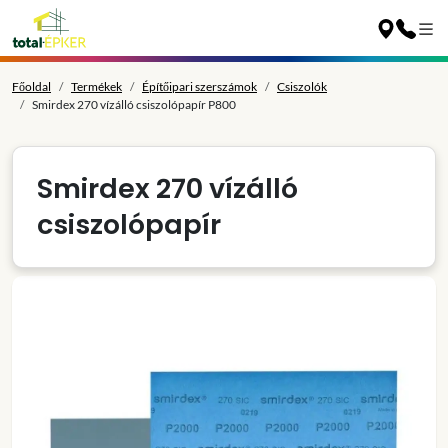
Főoldal
Termékek
Építőipari szerszámok
Csiszolók
Smirdex 270 vízálló csiszolópapír P800
Smirdex 270 vízálló
csiszolópapír