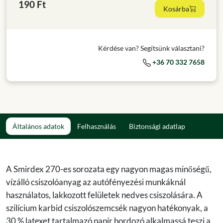
190 Ft
Kosárba
Kérdése van? Segítsünk választani?
+36 70 332 7658
Általános adatok
Felhasználás
Biztonsági adatlap
A Smirdex 270-es sorozata egy nagyon magas minőségű,
vízálló csiszolóanyag az autófényezési munkáknál
használatos, lakkozott felületek nedves csiszolására. A
szilícium karbid csiszolószemcsék nagyon hatékonyak, a
30 % latexet tartalmazó papír hordozó alkalmassá teszi a