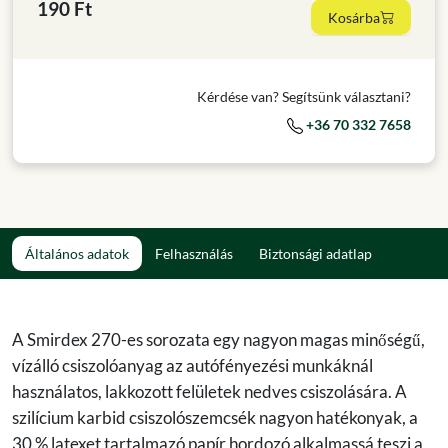
190 Ft
Kosárba
Kérdése van? Segítsünk választani?
+36 70 332 7658
Általános adatok
Felhasználás
Biztonsági adatlap
A Smirdex 270-es sorozata egy nagyon magas minőségű,
vízálló csiszolóanyag az autófényezési munkáknál
használatos, lakkozott felületek nedves csiszolására. A
szilícium karbid csiszolószemcsék nagyon hatékonyak, a
30 % latexet tartalmazó papír hordozó alkalmassá teszi a