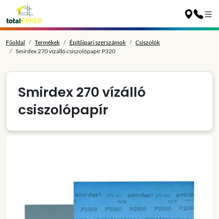
Főoldal
Termékek
Építőipari szerszámok
Csiszolók
Smirdex 270 vízálló csiszolópapír P320
Smirdex 270 vízálló
csiszolópapír