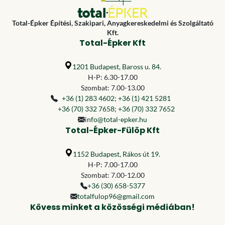
Total-Épker Építési, Szakipari, Anyagkereskedelmi és Szolgáltató
Kft.
Total-Épker Kft
1201 Budapest, Baross u. 84.
H-P: 6.30-17.00
Szombat: 7.00-13.00
+36 (1) 283 4602
;
+36 (1) 421 5281
+36 (70) 332 7658
;
+36 (70) 332 7652
info@total-epker.hu
Total-Épker-Fülöp Kft
1152 Budapest, Rákos út 19.
H-P: 7.00-17.00
Szombat: 7.00-12.00
+36 (30) 658-5377
totalfulop96@gmail.com
Kövess minket a közösségi médiában!