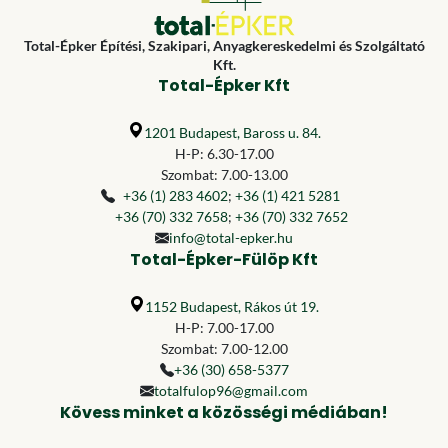
Total-Épker Építési, Szakipari, Anyagkereskedelmi és Szolgáltató
Kft.
Total-Épker Kft
1201 Budapest, Baross u. 84.
H-P: 6.30-17.00
Szombat: 7.00-13.00
+36 (1) 283 4602
;
+36 (1) 421 5281
+36 (70) 332 7658
;
+36 (70) 332 7652
info@total-epker.hu
Total-Épker-Fülöp Kft
1152 Budapest, Rákos út 19.
H-P: 7.00-17.00
Szombat: 7.00-12.00
+36 (30) 658-5377
totalfulop96@gmail.com
Kövess minket a közösségi médiában!