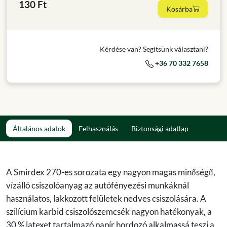
130 Ft
Kosárba
Kérdése van? Segítsünk választani?
+36 70 332 7658
Általános adatok
Felhasználás
Biztonsági adatlap
A Smirdex 270-es sorozata egy nagyon magas minőségű,
vízálló csiszolóanyag az autófényezési munkáknál
használatos, lakkozott felületek nedves csiszolására. A
szilícium karbid csiszolószemcsék nagyon hatékonyak, a
30 % latexet tartalmazó papír hordozó alkalmassá teszi a