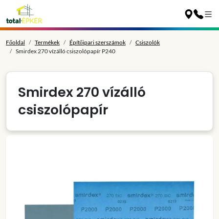
Főoldal
Termékek
Építőipari szerszámok
Csiszolók
Smirdex 270 vízálló csiszolópapír P240
Smirdex 270 vízálló
csiszolópapír