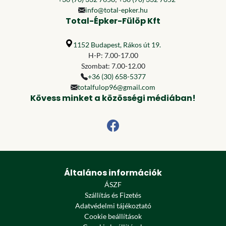
info@total-epker.hu
Total-Épker-Fülöp Kft
1152 Budapest, Rákos út 19.
H-P: 7.00-17.00
Szombat: 7.00-12.00
+36 (30) 658-5377
totalfulop96@gmail.com
Kövess minket a közösségi médiában!
Általános információk
ÁSZF
Szállítás és Fizetés
Adatvédelmi tájékoztató
Cookie beállítások