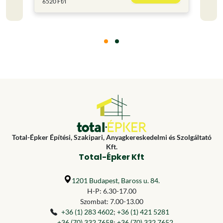
6520 Ft/l
6236 F
Total-Épker Építési, Szakipari, Anyagkereskedelmi és Szolgáltató
Kft.
Total-Épker Kft
1201 Budapest, Baross u. 84.
H-P: 6.30-17.00
Szombat: 7.00-13.00
+36 (1) 283 4602
;
+36 (1) 421 5281
+36 (70) 332 7658
;
+36 (70) 332 7652