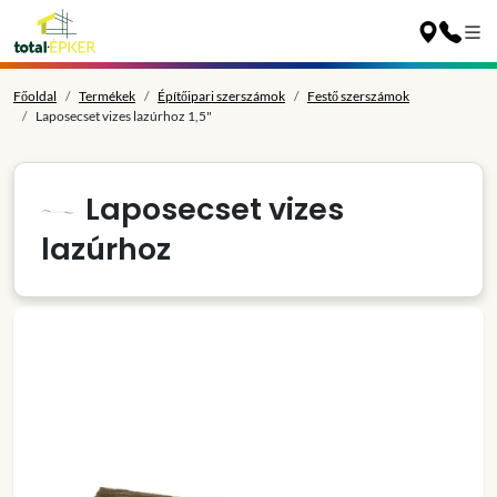
Főoldal
Termékek
Építőipari szerszámok
Festő szerszámok
Laposecset vizes lazúrhoz 1,5"
Laposecset vizes
lazúrhoz