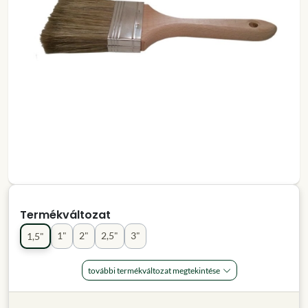
Termékváltozat
1"
2"
2,5"
3"
1,5"
további termékváltozat megtekintése