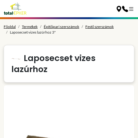
Főoldal
Termékek
Építőipari szerszámok
Festő szerszámok
Laposecset vizes lazúrhoz 3"
Laposecset vizes
lazúrhoz