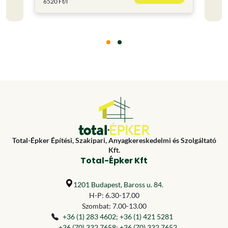
6520 Ft/l
6236 F
Total-Épker Építési, Szakipari, Anyagkereskedelmi és Szolgáltató
Kft.
Total-Épker Kft
1201 Budapest, Baross u. 84.
H-P: 6.30-17.00
Szombat: 7.00-13.00
+36 (1) 283 4602
;
+36 (1) 421 5281
+36 (70) 332 7658
;
+36 (70) 332 7652