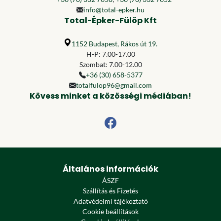
info@total-epker.hu
Total-Épker-Fülöp Kft
1152 Budapest, Rákos út 19.
H-P: 7.00-17.00
Szombat: 7.00-12.00
+36 (30) 658-5377
totalfulop96@gmail.com
Kövess minket a közösségi médiában!
Általános információk
ÁSZF
Szállítás és Fizetés
Adatvédelmi tájékoztató
Cookie beállítások