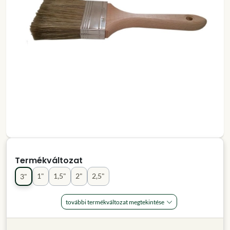
Termékváltozat
1"
1,5"
2"
2,5"
3"
további termékváltozat megtekintése