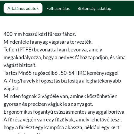
Általános adatok
Felhasználás
Biztonsági adatlap
400 mm hosszú kézi fűrész fához.
Mindenféle faanyag vágására tervezték.
Teflon (PTFE) bevonattal van bevonva, amely
megakadályozza, hogy a nedves fához tapadjon, és sima
vágást biztosít.
Tartós Mn65 rugóacélból, 50-54 HRC keménységgel.
A 7 fog/hüvelyk fogosztás biztosítja a leghatékonyabb
vágást.
Minden fognak 3 vágóéle van, aminek köszönhetően
gyorsan és precízen vágjuk le az anyagot.
Ergonomikus fogantyú csúszásmentes anyaggal borítva.
A fűrész végén van egy fűzőlyuk, amely lehetővé teszi,
hogy a fűrészt egy kampóra akassza, például egy kerti