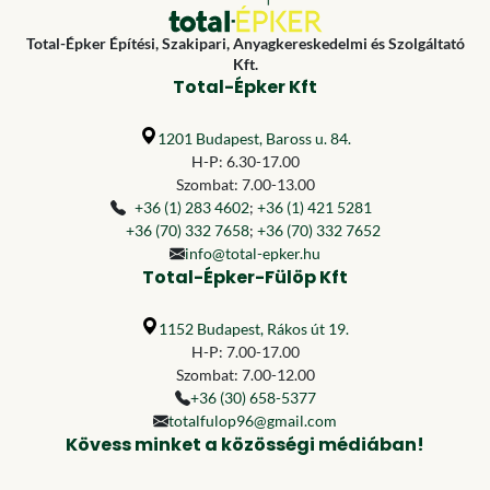
Total-Épker Építési, Szakipari, Anyagkereskedelmi és Szolgáltató
Kft.
Total-Épker Kft
1201 Budapest, Baross u. 84.
H-P: 6.30-17.00
Szombat: 7.00-13.00
+36 (1) 283 4602
;
+36 (1) 421 5281
+36 (70) 332 7658
;
+36 (70) 332 7652
info@total-epker.hu
Total-Épker-Fülöp Kft
1152 Budapest, Rákos út 19.
H-P: 7.00-17.00
Szombat: 7.00-12.00
+36 (30) 658-5377
totalfulop96@gmail.com
Kövess minket a közösségi médiában!