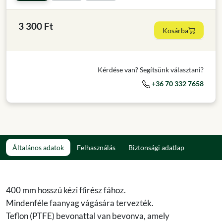
3 300 Ft
Kosárba
Kérdése van? Segítsünk választani?
+36 70 332 7658
Általános adatok
Felhasználás
Biztonsági adatlap
400 mm hosszú kézi fűrész fához.
Mindenféle faanyag vágására tervezték.
Teflon (PTFE) bevonattal van bevonva, amely