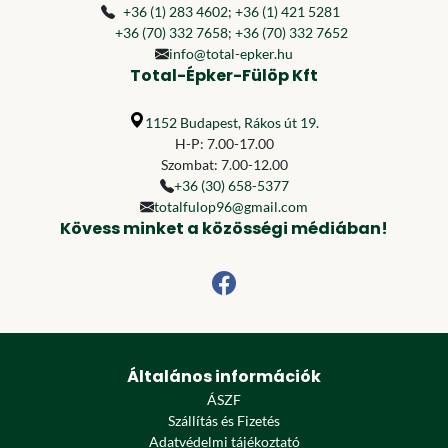
+36 (1) 283 4602
;
+36 (1) 421 5281
+36 (70) 332 7658
;
+36 (70) 332 7652
info@total-epker.hu
Total-Épker-Fülöp Kft
1152 Budapest, Rákos út 19.
H-P: 7.00-17.00
Szombat: 7.00-12.00
+36 (30) 658-5377
totalfulop96@gmail.com
Kövess minket a közösségi médiában!
Általános információk
ÁSZF
Szállítás és Fizetés
Adatvédelmi tájékoztató