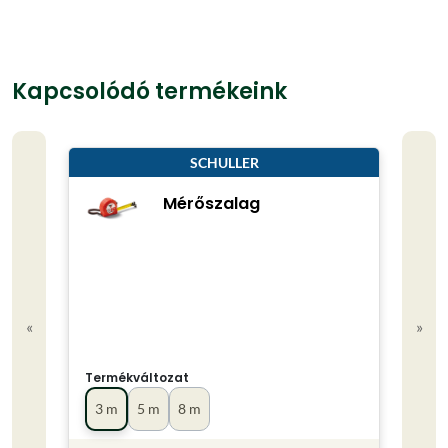
Kapcsolódó termékeink
SCHULLER
Mérőszalag
«
»
Termékváltozat
Term
3 m
5 m
8 m
25