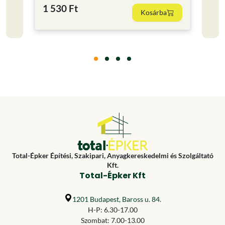
1 530 Ft
220
Kosárba
Total-Épker Építési, Szakipari, Anyagkereskedelmi és Szolgáltató
Kft.
Total-Épker Kft
1201 Budapest, Baross u. 84.
H-P: 6.30-17.00
Szombat: 7.00-13.00