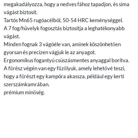
megakadályozza, hogy a nedves fához tapadjon, és sima
vágást biztosít.
Tartós Mn65 rugóacélból, 50-54 HRC keménységgel.
A 7 fog/hüvelyk fogosztás biztosítja a leghatékonyabb
vágást.
Minden fognak 3 vágóéle van, aminek köszönhetően
gyorsan és precízen vágjuk le az anyagot.
Ergonomikus fogantyú csúszásmentes anyaggal borítva.
A fűrész végén van egy fűzőlyuk, amely lehetővé teszi,
hogy a fűrészt egy kampóra akassza, például egy kerti
szerszámkamrában.
prémium minőség.