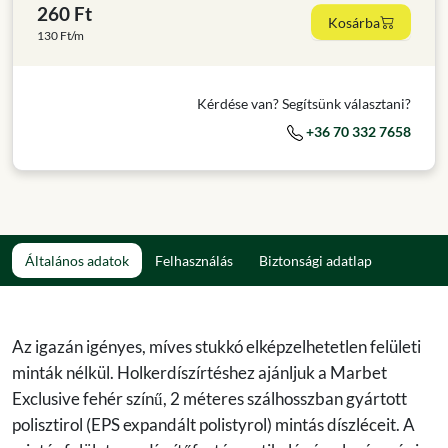
260 Ft
Kosárba
130 Ft/m
Kérdése van? Segítsünk választani?
+36 70 332 7658
Általános adatok
Felhasználás
Biztonsági adatlap
Az igazán igényes, míves stukkó elképzelhetetlen felületi
minták nélkül. Holkerdíszírtéshez ajánljuk a Marbet
Exclusive fehér színű, 2 méteres szálhosszban gyártott
polisztirol (EPS expandált polistyrol) mintás díszléceit. A