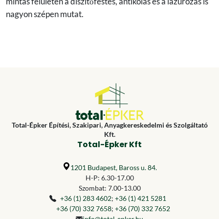
mintás felületen a díszítőfestés, antikolás és a lazúrozás is
nagyon szépen mutat.
Total-Épker Építési, Szakipari, Anyagkereskedelmi és Szolgáltató
Kft.
Total-Épker Kft
1201 Budapest, Baross u. 84.
H-P: 6.30-17.00
Szombat: 7.00-13.00
+36 (1) 283 4602
;
+36 (1) 421 5281
+36 (70) 332 7658
;
+36 (70) 332 7652
info@total-epker.hu