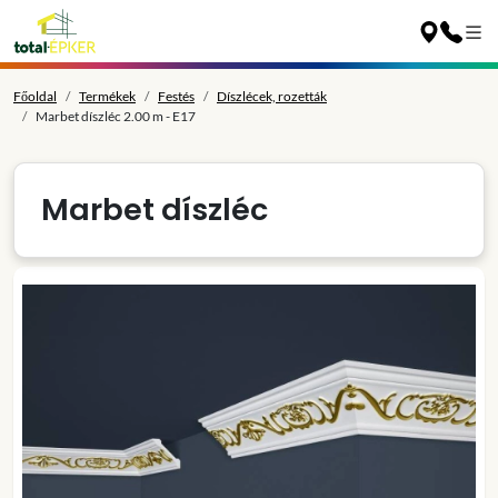
Főoldal
Termékek
Festés
Díszlécek, rozetták
Marbet díszléc 2.00 m - E17
Marbet díszléc