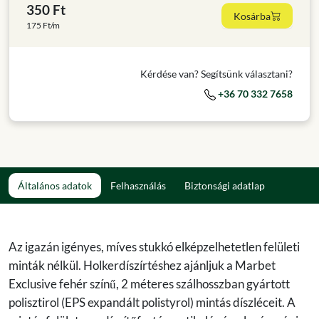
350 Ft
Kosárba
175 Ft/m
Kérdése van? Segítsünk választani?
+36 70 332 7658
Általános adatok
Felhasználás
Biztonsági adatlap
Az igazán igényes, míves stukkó elképzelhetetlen felületi
minták nélkül. Holkerdíszírtéshez ajánljuk a Marbet
Exclusive fehér színű, 2 méteres szálhosszban gyártott
polisztirol (EPS expandált polistyrol) mintás díszléceit. A