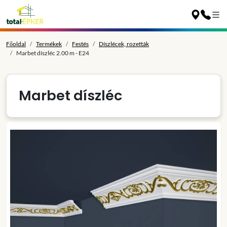
Főoldal
Termékek
Festés
Díszlécek, rozetták
Marbet díszléc 2.00 m - E24
Marbet díszléc