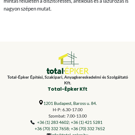
mintás felületen a díszítőfestés, antikolás és a lazúrozás is
nagyon szépen mutat.
Total-Épker Építési, Szakipari, Anyagkereskedelmi és Szolgáltató
Kft.
Total-Épker Kft
1201 Budapest, Baross u. 84.
H-P: 6.30-17.00
Szombat: 7.00-13.00
+36 (1) 283 4602
;
+36 (1) 421 5281
+36 (70) 332 7658
;
+36 (70) 332 7652
info@total-epker.hu