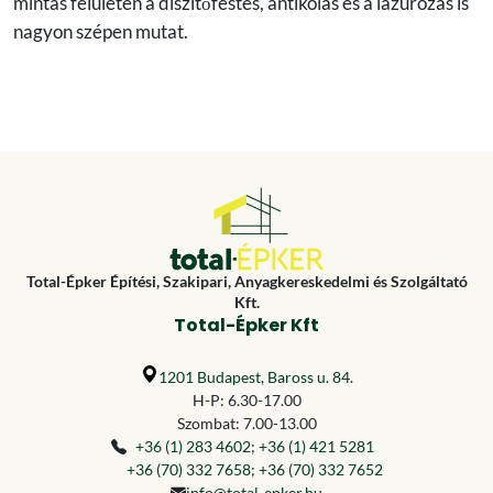
mintás felületen a díszítőfestés, antikolás és a lazúrozás is
nagyon szépen mutat.
Total-Épker Építési, Szakipari, Anyagkereskedelmi és Szolgáltató
Kft.
Total-Épker Kft
1201 Budapest, Baross u. 84.
H-P: 6.30-17.00
Szombat: 7.00-13.00
+36 (1) 283 4602
;
+36 (1) 421 5281
+36 (70) 332 7658
;
+36 (70) 332 7652
info@total-epker.hu