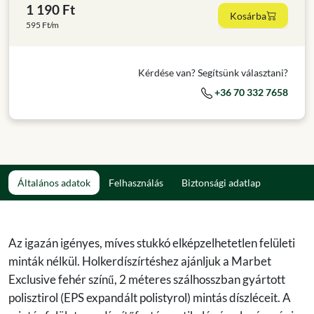
1 190 Ft
Kosárba
595 Ft/m
Kérdése van? Segítsünk választani?
+36 70 332 7658
Általános adatok
Felhasználás
Biztonsági adatlap
Az igazán igényes, míves stukkó elképzelhetetlen felületi
minták nélkül. Holkerdíszírtéshez ajánljuk a Marbet
Exclusive fehér színű, 2 méteres szálhosszban gyártott
polisztirol (EPS expandált polistyrol) mintás díszléceit. A