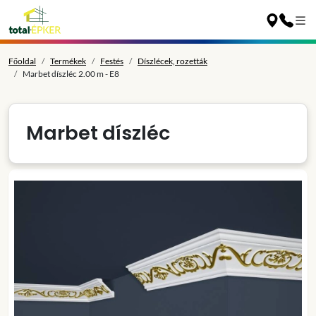
Főoldal
Termékek
Festés
Díszlécek, rozetták
Marbet díszléc 2.00 m - E8
Marbet díszléc