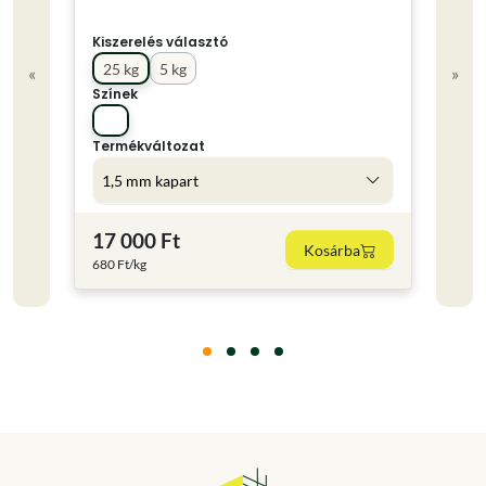
Kiszerelés választó
25 kg
5 kg
«
»
Színek
Kisze
15 l
Termékváltozat
Színe
1,5 mm kapart
17 000 Ft
26 
Kosárba
680 Ft/kg
1784 F