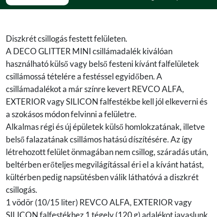
Diszkrét csillogás festett felületen.
A DECO GLITTER MINI csillámadalék kiválóan
használható külső vagy belső festeni kívánt falfelületek
csillámossá tételére a festéssel egyidőben. A
csillámadalékot a már színre kevert REVCO ALFA,
EXTERIOR vagy SILICON falfestékbe kell jól elkeverni és
a szokásos módon felvinni a felületre.
Alkalmas régi és új épületek külső homlokzatának, illetve
belső falazatának csillámos hatású díszítésére. Az így
létrehozott felület önmagában nem csillog, száradás után,
beltérben erőteljes megvilágítással éri el a kívánt hatást,
kültérben pedig napsütésben válik láthatóvá a diszkrét
csillogás.
1 vödör (10/15 liter) REVCO ALFA, EXTERIOR vagy
SILICON falfestékhez 1 tégely (120 g) adalékot javaslunk.