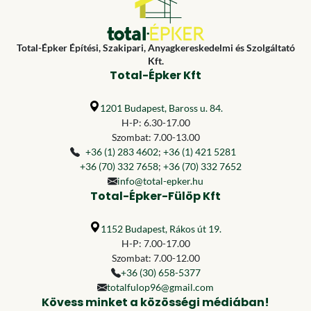
Total-Épker Építési, Szakipari, Anyagkereskedelmi és Szolgáltató
Kft.
Total-Épker Kft
1201 Budapest, Baross u. 84.
H-P: 6.30-17.00
Szombat: 7.00-13.00
+36 (1) 283 4602
;
+36 (1) 421 5281
+36 (70) 332 7658
;
+36 (70) 332 7652
info@total-epker.hu
Total-Épker-Fülöp Kft
1152 Budapest, Rákos út 19.
H-P: 7.00-17.00
Szombat: 7.00-12.00
+36 (30) 658-5377
totalfulop96@gmail.com
Kövess minket a közösségi médiában!