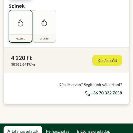
Színek
ezüst
arany
4 220 Ft
Kosárba
38363.64 Ft/kg
Kérdése van? Segítsünk választani?
+36 70 332 7658
Általános adatok
Felhasználás
Biztonsági adatlap