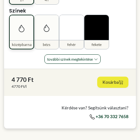
Színek
középbarna
bézs
fehér
fekete
további színek megtekintése
4 770 Ft
Kosárba
4770 Ft/l
Kérdése van? Segítsünk választani?
+36 70 332 7658