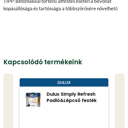
TIPP: Betonlakkal történő átfestés esetén a bevonat
kopásállósága és tartóssága a többszörösére növelhető
Kapcsolódó termékeink
DULUX
Dulux Simply Refresh
Padló&Lépcső festék