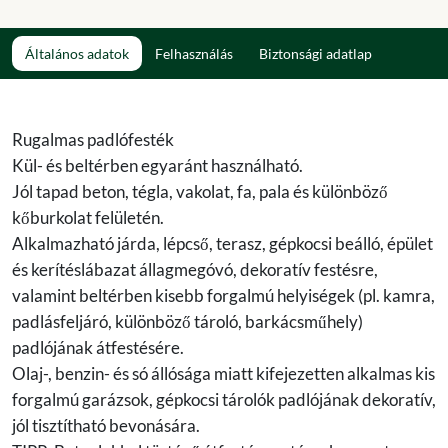
Általános adatok
Felhasználás
Biztonsági adatlap
Rugalmas padlófesték
Kül- és beltérben egyaránt használható.
Jól tapad beton, tégla, vakolat, fa, pala és különböző
kőburkolat felületén.
Alkalmazható járda, lépcső, terasz, gépkocsi beálló, épület
és kerítéslábazat állagmegóvó, dekoratív festésre,
valamint beltérben kisebb forgalmú helyiségek (pl. kamra,
padlásfeljáró, különböző tároló, barkácsműhely)
padlójának átfestésére.
Olaj-, benzin- és só állósága miatt kifejezetten alkalmas kis
forgalmú garázsok, gépkocsi tárolók padlójának dekoratív,
jól tisztítható bevonására.