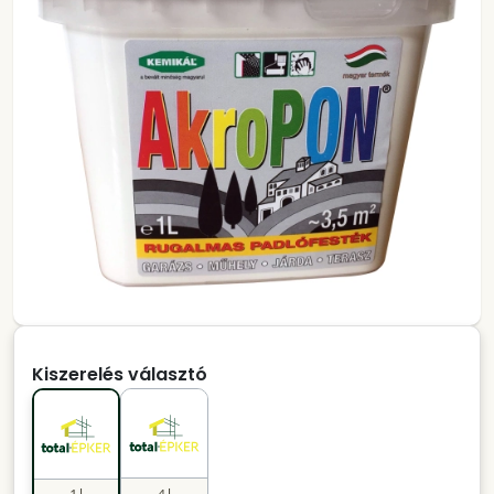
Kiszerelés választó
1 l
4 l