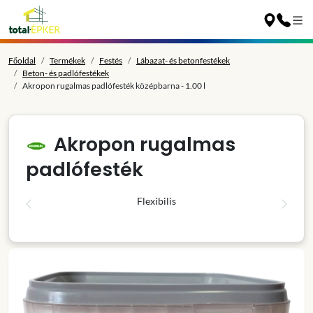
Főoldal
Termékek
Festés
Lábazat- és betonfestékek
Beton- és padlófestékek
Akropon rugalmas padlófesték középbarna - 1.00 l
Akropon rugalmas
padlófesték
Flexibilis