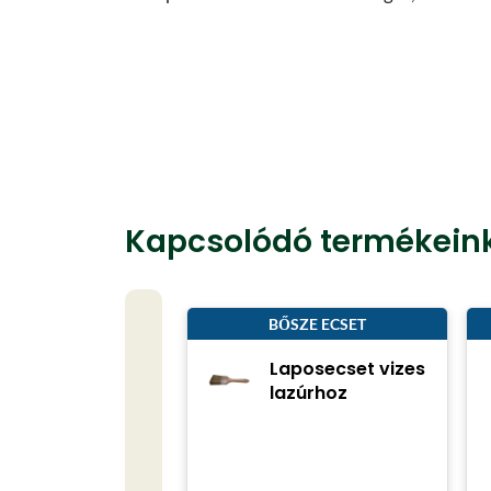
Kapcsolódó termékein
BŐSZE ECSET
Laposecset vizes
lazúrhoz