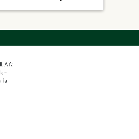
l. A fa
ek –
a fa