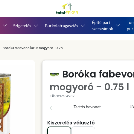
Építőipari
Töm
Szigetelés
Burkolatragasztás
szerszámok
pur
Boróka fabevonó lazúr mogyoró - 0.75 l
Boróka fabevo
mogyoró - 0.75 l
Cikkszám: 4932
Tartós bevonat
U
Kiszerelés választó