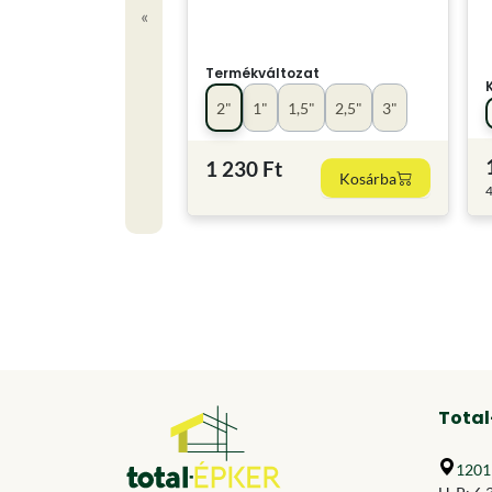
«
Termékváltozat
2"
1"
1,5"
2,5"
3"
1 230 Ft
Kosárba
4
Total
1201 