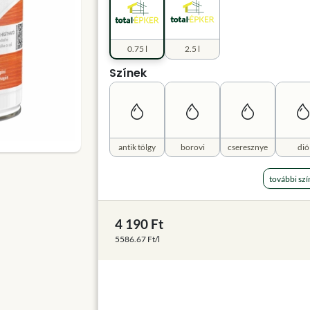
0.75 l
2.5 l
Színek
antik tölgy
borovi
cseresznye
dió
további szí
4 190 Ft
5586.67 Ft/l