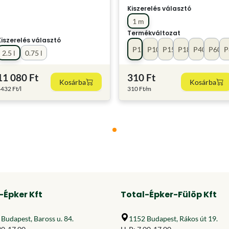
Kiszerelés választó
1 m
Termékváltozat
Kiszerelés választó
P120
P100
P150
P180
P40
P60
P
2.5 l
0.75 l
11 080 Ft
310 Ft
Kosárba
Kosárba
432 Ft/l
310 Ft/m
-Épker Kft
Total-Épker-Fülöp Kft
Budapest, Baross u. 84.
1152 Budapest, Rákos út 19.