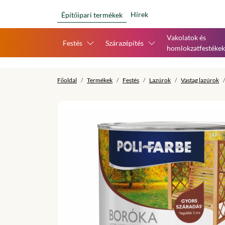
Hírek
Építőipari termékek
Vakolatok és
Festés
Szárazépítés
homlokzatfestékek
Főoldal
Termékek
Festés
Lazúrok
Vastag lazúrok