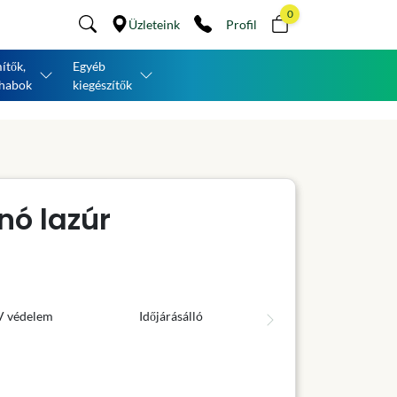
0
Üzleteink
Profil
ítők,
Egyéb
habok
kiegészítők
nó lazúr
V védelem
Időjárásálló