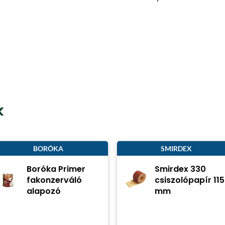
k
BORÓKA
SMIRDEX
Boróka Primer
Smirdex 330
fakonzerváló
csiszolópapír 115
alapozó
mm