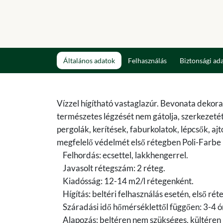
Általános adatok
Felhasználás
Biztonsági ad
Vízzel hígítható vastaglazúr. Bevonata dekorat
természetes légzését nem gátolja, szerkezetét n
pergolák, kerítések, faburkolatok, lépcsők, aj
megfelelő védelmét első rétegben Poli-Farbe 
Felhordás: ecsettel, lakkhengerrel.
Javasolt rétegszám: 2 réteg.
Kiadósság: 12-14 m2/l rétegenként.
Hígítás: beltéri felhasználás esetén, első rét
Száradási idő hőmérséklettől függően: 3-4 ó
Alapozás: beltéren nem szükséges, kültéren 