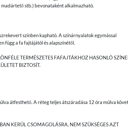
or, madártető stb.) bevonataként alkalmazható.
szrekevert színben kapható. A színárnyalatok egymással
 függ a fa fajtájától és alapszínétől.
ÜLÖNFÉLE TERMÉSZETES FAFAJTÁKHOZ HASONLÓ SZÍN
ÜLETET BIZTOSÍT.
lva átfesthető. A réteg teljes átszáradása 12 óra múlva köve
TBAN KERÜL CSOMAGOLÁSRA, NEM SZÜKSÉGES AZT