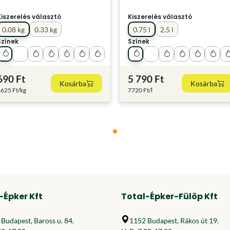
Kiszerelés választó
Kiszerelés választó
0.08 kg
0.33 kg
0.75 l
2.5 l
Színek
Színek
690 Ft
5 790 Ft
Kosárba
Kosárba
625 Ft/kg
7720 Ft/l
-Épker Kft
Total-Épker-Fülöp Kft
Budapest, Baross u. 84.
1152 Budapest, Rákos út 19.