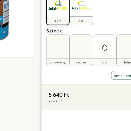
0.75 l
2.5 l
Színek
borovifenyő
cédrus
dió
fehé
további szí
5 640 Ft
7520 Ft/l