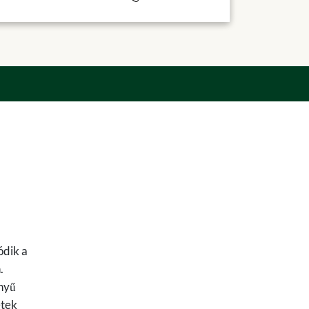
ódik a
.
ényű
etek