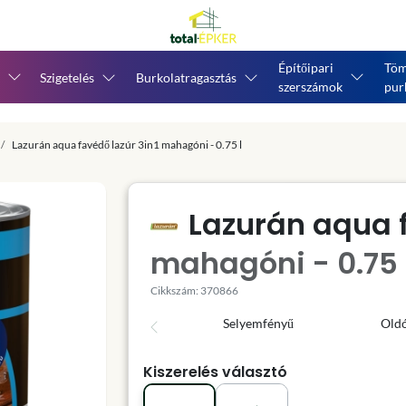
Építőipari
Töm
Szigetelés
Burkolatragasztás
szerszámok
pur
Lazurán aqua favédő lazúr 3in1 mahagóni - 0.75 l
Lazurán aqua f
mahagóni - 0.75 
Cikkszám: 370866
Selyemfényű
Old
Kiszerelés választó