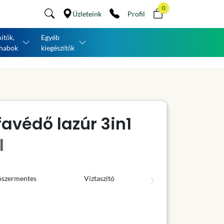
0
Üzleteink
Profil
ítők,
Egyéb
habok
kiegészítők
avédő lazúr 3in1
l
ószermentes
Víztaszító