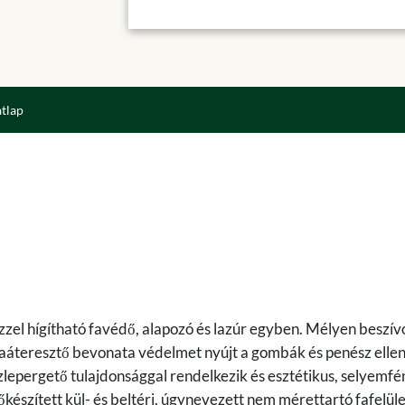
atlap
zzel hígítható favédő, alapozó és lazúr egyben. Mélyen beszív
áraáteresztő bevonata védelmet nyújt a gombák és penész ellen
lepergető tulajdonsággal rendelkezik és esztétikus, selyemf
lőkészített kül- és beltéri, úgynevezett nem mérettartó fafelül