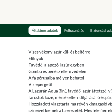
Általános adatok
Felhasználás
Biztonsági ad
Vizes vékonylazúr kül- és beltérre
Előnyök
Favédő, alapozó, lazúr egyben
Gomba és penész elleni védelem
A fa pórusaiba mélyen behatol
Vízlepergető
A Lazurán Aqua 3in1 favédő lazúr áttetsző, ví
farostok közé, mérsékelten időjárásálló és p
Hozzáadott viasztartalma révén kimagasló víz
színeivel kiemeli a fa erezetét. Megfelelően e