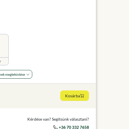
r
nek megtekintése
Kosárba
Kérdése van? Segítsünk választani?
+36 70 332 7658