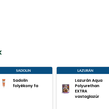
k
SADOLIN
LAZURÁN
Sadolin
Lazurán Aqua
folyékony fa
Polyurethan
EXTRA
vastaglazúr