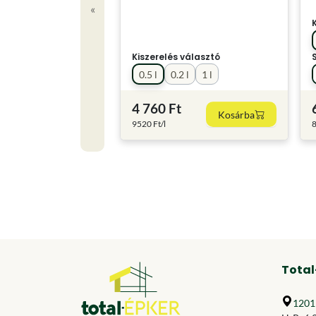
«
Kiszerelés választó
0.5 l
0.2 l
1 l
4 760 Ft
Kosárba
9520 Ft/l
8
Total
1201 