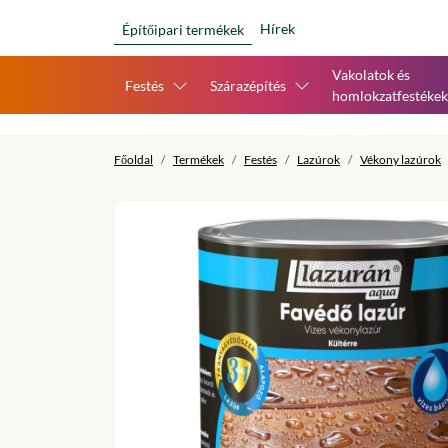
Hírek
Építőipari termékek
Vakolatok és
Festés
Szárazépítés
homlokzatfestékek
Főoldal
Termékek
Festés
Lazúrok
Vékony lazúrok