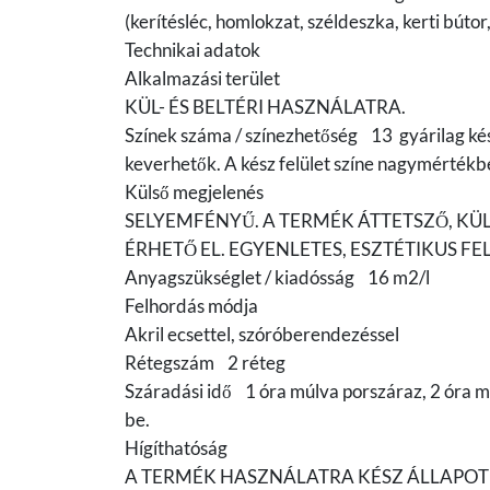
(kerítésléc, homlokzat, széldeszka, kerti bút
Technikai adatok
Alkalmazási terület
KÜL- ÉS BELTÉRI HASZNÁLATRA.
Színek száma / színezhetőség 13 gyárilag ké
keverhetők. A kész felület színe nagymértékben
Külső megjelenés
SELYEMFÉNYŰ. A TERMÉK ÁTTETSZŐ, K
ÉRHETŐ EL. EGYENLETES, ESZTÉTIKUS FEL
Anyagszükséglet / kiadósság 16 m2/l
Felhordás módja
Akril ecsettel, szóróberendezéssel
Rétegszám 2 réteg
Száradási idő 1 óra múlva porszáraz, 2 óra mú
be.
Hígíthatóság
A TERMÉK HASZNÁLATRA KÉSZ ÁLLAPO