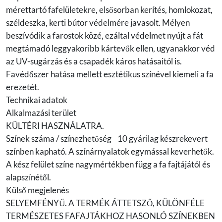
mérettartó fafelületekre, elsősorban kerítés, homlokozat,
széldeszka, kerti bútor védelmére javasolt. Mélyen
beszívódik a farostok közé, ezáltal védelmet nyújt a fát
megtámadó leggyakoribb kártevők ellen, ugyanakkor véd
az UV-sugárzás és a csapadék káros hatásaitól is.
Favédőszer hatása mellett esztétikus színével kiemeli a fa
erezetét.
Technikai adatok
Alkalmazási terület
KÜLTÉRI HASZNÁLATRA.
Színek száma / színezhetőség 10 gyárilag készrekevert
színben kapható. A színárnyalatok egymással keverhetők.
A kész felület színe nagymértékben függ a fa fajtájától és
alapszínétől.
Külső megjelenés
SELYEMFÉNYŰ. A TERMÉK ÁTTETSZŐ, KÜLÖNFÉLE
TERMÉSZETES FAFAJTÁKHOZ HASONLÓ SZÍNEKBEN