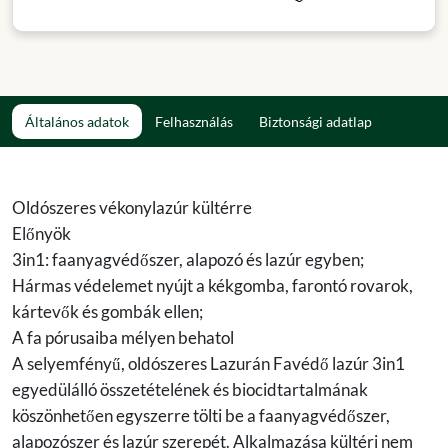
Általános adatok
Felhasználás
Biztonsági adatlap
Oldószeres vékonylazúr kültérre
Előnyök
3in1: faanyagvédőszer, alapozó és lazúr egyben;
Hármas védelemet nyújt a kékgomba, farontó rovarok,
kártevők és gombák ellen;
A fa pórusaiba mélyen behatol
A selyemfényű, oldószeres Lazurán Favédő lazúr 3in1
egyedülálló összetételének és biocidtartalmának
köszönhetően egyszerre tölti be a faanyagvédőszer,
alapozószer és lazúr szerepét. Alkalmazása kültéri nem