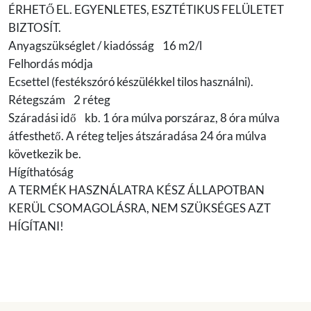
ÉRHETŐ EL. EGYENLETES, ESZTÉTIKUS FELÜLETET
BIZTOSÍT.
Anyagszükséglet / kiadósság 16 m2/l
Felhordás módja
Ecsettel (festékszóró készülékkel tilos használni).
Rétegszám 2 réteg
Száradási idő kb. 1 óra múlva porszáraz, 8 óra múlva
átfesthető. A réteg teljes átszáradása 24 óra múlva
következik be.
Hígíthatóság
A TERMÉK HASZNÁLATRA KÉSZ ÁLLAPOTBAN
KERÜL CSOMAGOLÁSRA, NEM SZÜKSÉGES AZT
HÍGÍTANI!