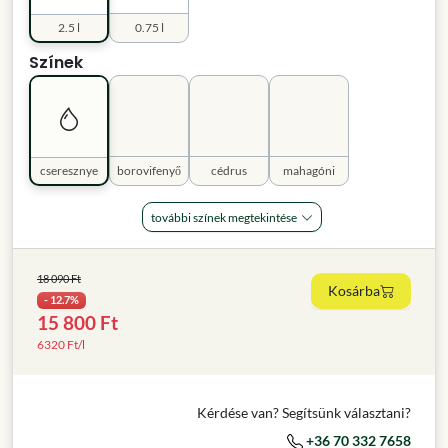
2.5 l
0.75 l
Színek
cseresznye
borovifenyő
cédrus
mahagóni
további színek megtekintése
18 090 Ft
Kosárba
- 12.7%
15 800 Ft
6320 Ft/l
Kérdése van? Segítsünk választani?
+36 70 332 7658