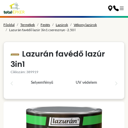
Főoldal
Termékek
Festés
Lazúrok
Vékony lazúrok
Lazurán favédő lazúr 3in1 cseresznye - 2.50 l
Lazurán favédő lazúr
3in1
Cikkszám: 389919
Selyemfényű
UV védelem