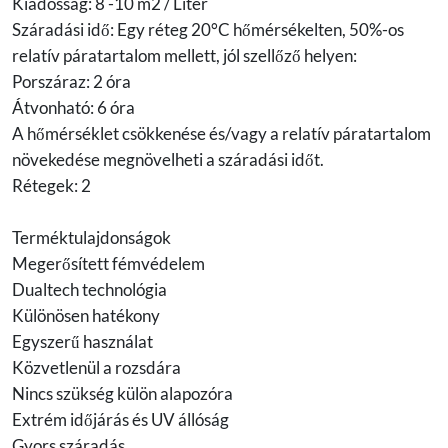
Kiadósság: 8 -10 m2 / Liter
Száradási idő: Egy réteg 20°C hőmérsékelten, 50%-os
relatív páratartalom mellett, jól szellőző helyen:
Porszáraz: 2 óra
Átvonható: 6 óra
A hőmérséklet csökkenése és/vagy a relatív páratartalom
növekedése megnövelheti a száradási időt.
Rétegek: 2
Terméktulajdonságok
Megerősített fémvédelem
Dualtech technológia
Különösen hatékony
Egyszerű használat
Közvetlenül a rozsdára
Nincs szükség külön alapozóra
Extrém időjárás és UV állóság
Gyors száradás