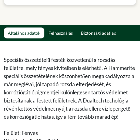
Általános adatok
Felhasználás
Biztonsági adatlap
Speciális összetételű festék közvetlenül a rozsdás
felületre, mely fényes kivitelben is elérhető. A Hammerite
speciális összetételének köszönhetően megakadályozza a
már meglévő, jól tapadó rozsda elterjedését, és
korróziógátló pigmentjei különlegesen tartós védelmet
biztosítanak a festett felületnek. A Dualtech techológia
révén kettős védelmet nyújt a rozsda ellen: vízlepergető
és korróziógátló hatás, így a fém tovább marad ép!
Felület: Fényes