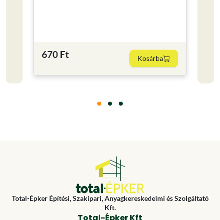
Kisze
0.25
2 19
670 Ft
Kosárba
8760 F
Total-Épker Építési, Szakipari, Anyagkereskedelmi és Szolgáltató
Kft.
Total-Épker Kft