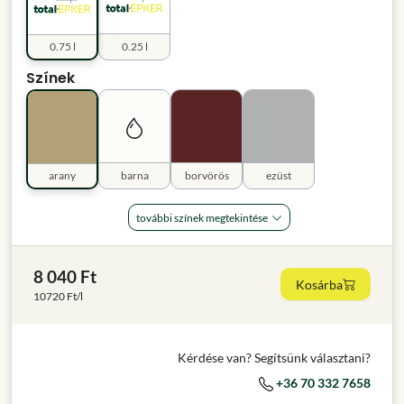
0.75 l
0.25 l
Színek
arany
barna
borvörös
ezüst
további színek megtekintése
8 040 Ft
Kosárba
10720 Ft/l
Kérdése van? Segítsünk választani?
+36 70 332 7658