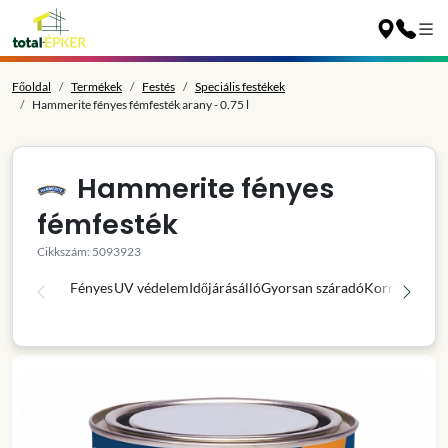
Főoldal
Termékek
Festés
Speciális festékek
Hammerite fényes fémfesték arany - 0.75 l
Hammerite fényes
fémfesték
Cikkszám: 5093923
Fényes
UV védelem
Időjárásálló
Gyorsan száradó
Korróziógátl