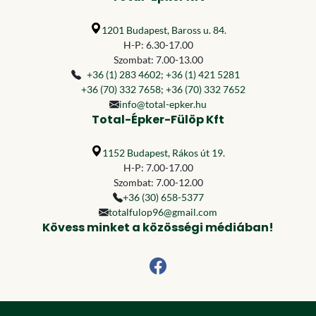
1201 Budapest, Baross u. 84.
H-P: 6.30-17.00
Szombat: 7.00-13.00
+36 (1) 283 4602
;
+36 (1) 421 5281
+36 (70) 332 7658
;
+36 (70) 332 7652
info@total-epker.hu
Total-Épker-Fülöp Kft
1152 Budapest, Rákos út 19.
H-P: 7.00-17.00
Szombat: 7.00-12.00
+36 (30) 658-5377
totalfulop96@gmail.com
Kövess minket a közösségi médiában!