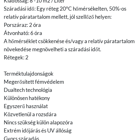
Kiadósság: 8 -10 m2 / Liter
Száradási idő: Egy réteg 20°C hőmérsékelten, 50%-os
relatív páratartalom mellett, jól szellőző helyen:
Porszáraz: 2 óra
Átvonható: 6 óra
A hőmérséklet csökkenése és/vagy a relatív páratartalom
növekedése megnövelheti a száradási időt.
Rétegek: 2
Terméktulajdonságok
Megerősített fémvédelem
Dualtech technológia
Különösen hatékony
Egyszerű használat
Közvetlenül a rozsdára
Nincs szükség külön alapozóra
Extrém időjárás és UV állóság
Gyors száradás