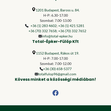
1201 Budapest, Baross u. 84.
H-P: 6.30-17.00
Szombat: 7.00-13.00
+36 (1) 283 4602
;
+36 (1) 421 5281
+36 (70) 332 7658
;
+36 (70) 332 7652
info@total-epker.hu
Total-Épker-Fülöp Kft
1152 Budapest, Rákos út 19.
H-P: 7.00-17.00
Szombat: 7.00-12.00
+36 (30) 658-5377
totalfulop96@gmail.com
Kövess minket a közösségi médiában!