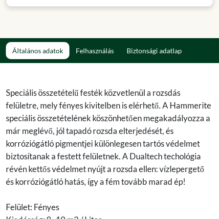
Általános adatok
Felhasználás
Biztonsági adatlap
Speciális összetételű festék közvetlenül a rozsdás
felületre, mely fényes kivitelben is elérhető. A Hammerite
speciális összetételének köszönhetően megakadályozza a
már meglévő, jól tapadó rozsda elterjedését, és
korróziógátló pigmentjei különlegesen tartós védelmet
biztosítanak a festett felületnek. A Dualtech techológia
révén kettős védelmet nyújt a rozsda ellen: vízlepergető
és korróziógátló hatás, így a fém tovább marad ép!
Felület: Fényes