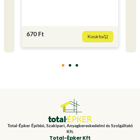
Kisze
0.25
2 19
670 Ft
Kosárba
8760 F
Total-Épker Építési, Szakipari, Anyagkereskedelmi és Szolgáltató
Kft.
Total-Épker Kft