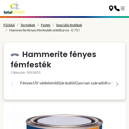
Főoldal
Termékek
Festés
Speciális festékek
Hammerite fényes fémfesték sötétbarna - 0.75 l
Hammerite fényes
fémfesték
Cikkszám: 5093855
Fényes
UV védelem
Időjárásálló
Gyorsan száradó
Korróziógátl