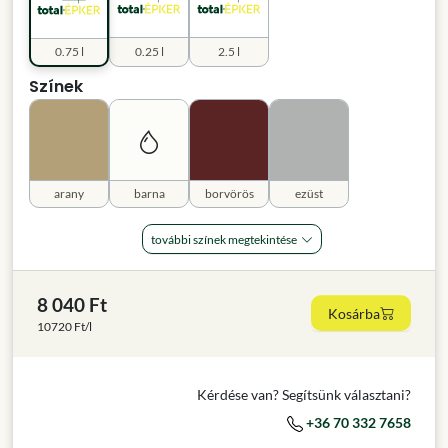
0.75 l
0.25 l
2.5 l
Színek
arany
barna
borvörös
ezüst
további színek megtekintése
8 040 Ft
Kosárba
10720 Ft/l
Kérdése van? Segítsünk választani?
+36 70 332 7658