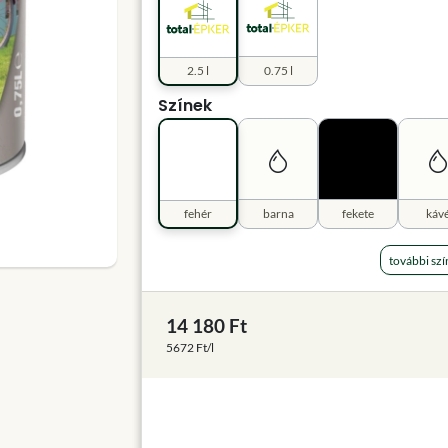
2.5 l
0.75 l
Színek
fehér
barna
fekete
káv
további szí
14 180 Ft
5672 Ft/l