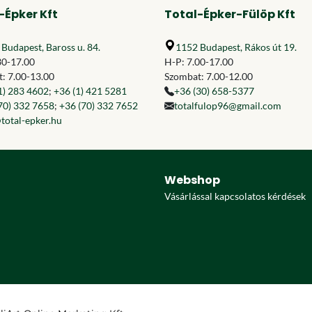
-Épker Kft
Total-Épker-Fülöp Kft
Budapest, Baross u. 84.
1152 Budapest, Rákos út 19.
30-17.00
H-P: 7.00-17.00
: 7.00-13.00
Szombat: 7.00-12.00
1) 283 4602
;
+36 (1) 421 5281
+36 (30) 658-5377
70) 332 7658
;
+36 (70) 332 7652
totalfulop96@gmail.com
total-epker.hu
Webshop
Vásárlással kapcsolatos kérdések