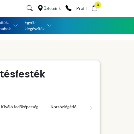
0
Üzleteink
Profil
ítők,
Egyéb
habok
kiegészítők
ítésfesték
Kiváló fedőképesség
Korróziógátló