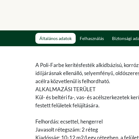
Általános adatok
Felhasználás
Biztonsági ad
A Poli-Farbe kerítésfesték alkidbázisú, korró
időjárásnak ellenálló, selyemfényű, oldószer
acélra közvetlenül is felhordható.
ALKALMAZÁSI TERÜLET
Kül- és beltéri fa-, vas- és acélszerkezetek k
festett felületek felújítására.
Felhordás: ecsettel, hengerrel
Javasolt rétegszám: 2 réteg
Kiadósság: 10-12 m2/l egy rétegben, a felület