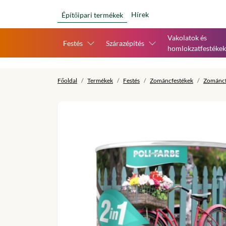
Hírek
Építőipari termékek
Vakolatok és
Festés
Szárazépítés
homlokzatfestékek
Főoldal
Termékek
Festés
Zománcfestékek
Zománcf