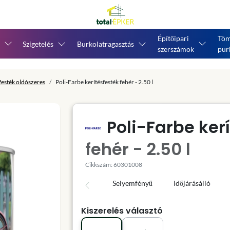
Építőipari
Töm
Szigetelés
Burkolatragasztás
szerszámok
pur
esték oldószeres
Poli-Farbe kerítésfesték fehér - 2.50 l
Poli-Farbe ker
fehér - 2.50 l
Cikkszám: 60301008
Selyemfényű
Időjárásálló
Kiszerelés választó