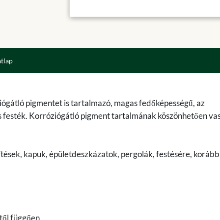
atlap
ziógátló pigmentet is tartalmazó, magas fedőképességű, az
es festék. Korróziógátló pigment tartalmának köszönhetően vas
erítések, kapuk, épületdeszkázatok, pergolák, festésére, koráb
től függően