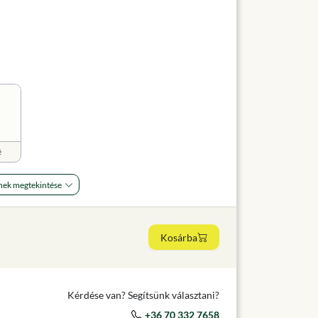
é
nek megtekintése
Kosárba
Kérdése van? Segítsünk választani?
+36 70 332 7658