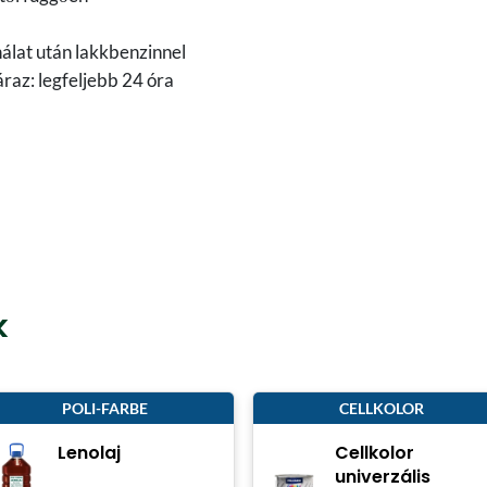
nálat után lakkbenzinnel
áraz: legfeljebb 24 óra
k
POLI-FARBE
CELLKOLOR
Lenolaj
Cellkolor
univerzális