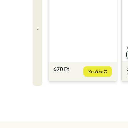
«
670 Ft
Kosárba
3