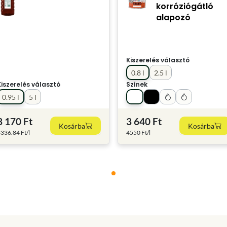
korróziógátló
alapozó
Kiszerelés választó
0.8 l
2.5 l
Kiszerelés választó
Színek
0.95 l
5 l
3 170 Ft
3 640 Ft
Kosárba
Kosárba
336.84 Ft/l
4550 Ft/l