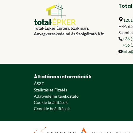
Total
1201 
H-P: 6.
Total-Épker Építési, Szakipari,
Szombat
Anyagkereskedelmi és Szolgáltató Kft.
+36 (
+36 (
info@
Általános információk
ÁSZF
Szállítás és Fizetés
Adatvédelmi tájékoztató
Cookie beállítások
Ccookie beállítások