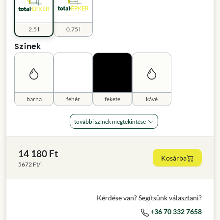
2.5 l
0.75 l
Színek
barna
fehér
fekete
kávé
további színek megtekintése
14 180 Ft
Kosárba
5672 Ft/l
Kérdése van? Segítsünk választani?
+36 70 332 7658