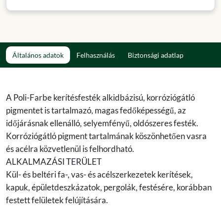
Általános adatok
Felhasználás
Biztonsági adatlap
A Poli-Farbe kerítésfesték alkidbázisú, korróziógátló
pigmentet is tartalmazó, magas fedőképességű, az
időjárásnak ellenálló, selyemfényű, oldószeres festék.
Korróziógátló pigment tartalmának köszönhetően vasra
és acélra közvetlenül is felhordható.
ALKALMAZÁSI TERÜLET
Kül- és beltéri fa-, vas- és acélszerkezetek kerítések,
kapuk, épületdeszkázatok, pergolák, festésére, korábban
festett felületek felújítására.