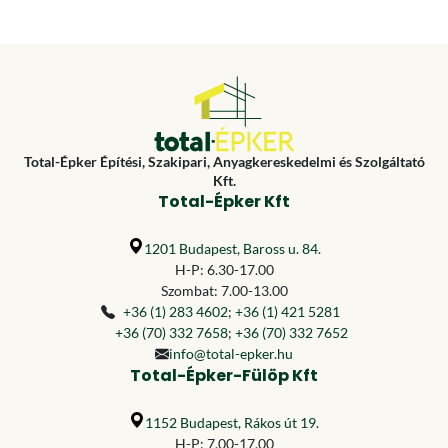
Total-Épker Építési, Szakipari, Anyagkereskedelmi és Szolgáltató
Kft.
Total-Épker Kft
1201 Budapest, Baross u. 84.
H-P: 6.30-17.00
Szombat: 7.00-13.00
+36 (1) 283 4602
;
+36 (1) 421 5281
+36 (70) 332 7658
;
+36 (70) 332 7652
info@total-epker.hu
Total-Épker-Fülöp Kft
1152 Budapest, Rákos út 19.
H-P: 7.00-17.00