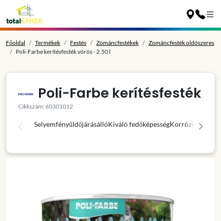
Főoldal
Termékek
Festés
Zománcfestékek
Zománcfesték oldószeres
Poli-Farbe kerítésfesték vörös - 2.50 l
Poli-Farbe kerítésfesték
Cikkszám: 60301012
Selyemfényű
Időjárásálló
Kiváló fedőképesség
Korróziógátló