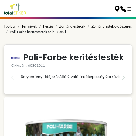
Főoldal
Termékek
Festés
Zománcfestékek
Zománcfesték oldószeres
Poli-Farbe kerítésfesték zöld - 2.50 l
Poli-Farbe kerítésfesték
Cikkszám: 60301011
Selyemfényű
Időjárásálló
Kiváló fedőképesség
Korróziógátló