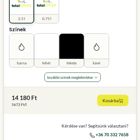
2.5 l
0.75 l
Színek
barna
fehér
fekete
kávé
további színek megtekintése
14 180 Ft
Kosárba
5672 Ft/l
Kérdése van? Segítsünk választani?
+36 70 332 7658