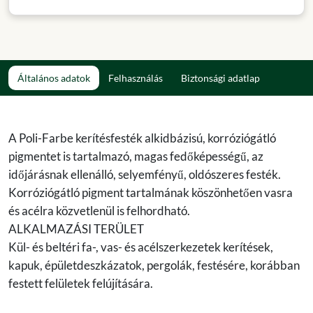
Általános adatok
Felhasználás
Biztonsági adatlap
A Poli-Farbe kerítésfesték alkidbázisú, korróziógátló
pigmentet is tartalmazó, magas fedőképességű, az
időjárásnak ellenálló, selyemfényű, oldószeres festék.
Korróziógátló pigment tartalmának köszönhetően vasra
és acélra közvetlenül is felhordható.
ALKALMAZÁSI TERÜLET
Kül- és beltéri fa-, vas- és acélszerkezetek kerítések,
kapuk, épületdeszkázatok, pergolák, festésére, korábban
festett felületek felújítására.