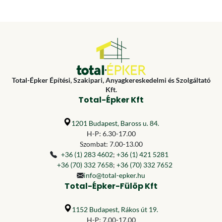
Total-Épker Építési, Szakipari, Anyagkereskedelmi és Szolgáltató
Kft.
Total-Épker Kft
1201 Budapest, Baross u. 84.
H-P: 6.30-17.00
Szombat: 7.00-13.00
+36 (1) 283 4602
;
+36 (1) 421 5281
+36 (70) 332 7658
;
+36 (70) 332 7652
info@total-epker.hu
Total-Épker-Fülöp Kft
1152 Budapest, Rákos út 19.
H-P: 7.00-17.00