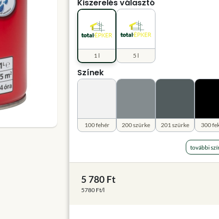
Kiszerelés választó
1 l
5 l
Színek
100 fehér
200 szürke
201 szürke
300 fe
további szí
5 780 Ft
5780 Ft/l