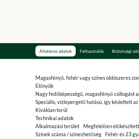
Általános adatok
Felhasználás
Biztonsági ad
Magasfényű, fehér vagy színes oldószeres zom
Előnyök
Nagy fedőképességű, magasfényű csillogást 
Speciális, vízlepergető hatású, így késlelteti 
Kiválóan terül
Technikai adatok
Alkalmazási terület Megfelelően előkészített 
Színek száma / színezhetőség Fehér és 23 gyá