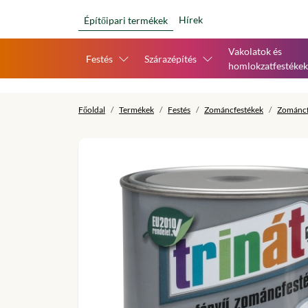
Hírek
Építőipari termékek
Vakolatok és
Festés
Szárazépítés
homlokzatfestékek
Főoldal
Termékek
Festés
Zománcfestékek
Zománcf