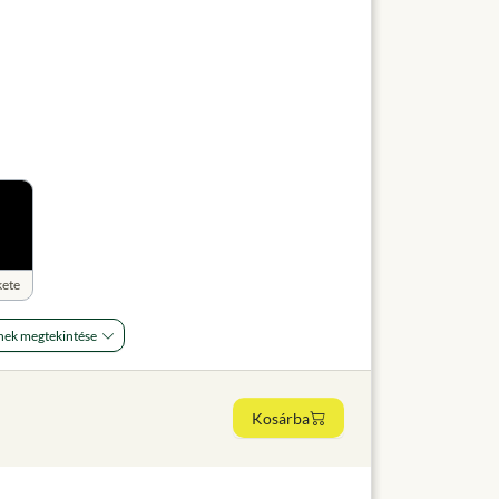
kete
nek megtekintése
Kosárba