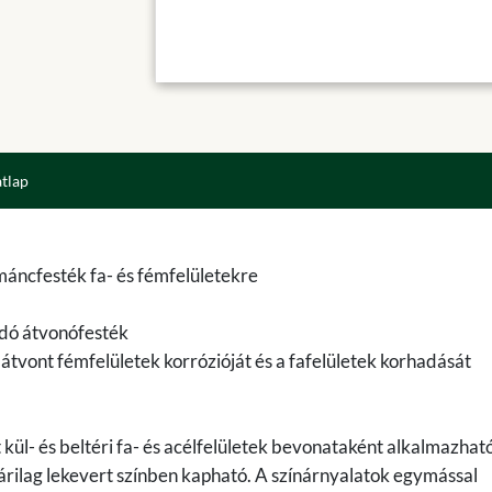
atlap
áncfesték fa- és fémfelületekre
adó átvonófesték
az átvont fémfelületek korrózióját és a fafelületek korhadását
kül- és beltéri fa- és acélfelületek bevonataként alkalmazható
rilag lekevert színben kapható. A színárnyalatok egymással