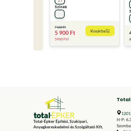
1 l
Színek
7 660 Ft
Kosárba
5 900 Ft
5900 Ft/l
6
Total
1201 
H-P: 6.
Total-Épker Építési, Szakipari,
Szombat
Anyagkereskedelmi és Szolgáltató Kft.