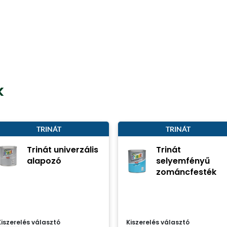
k
TRINÁT
TRINÁT
Trinát univerzális
Trinát
alapozó
selyemfényű
zománcfesték
Kiszerelés választó
Kiszerelés választó