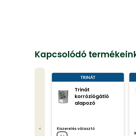
Kapcsolódó termékein
TRINÁT
Trinát
korróziógátló
alapozó
«
Kiszerelés választó