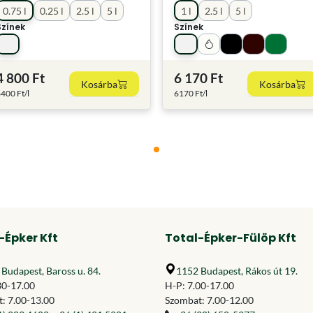
0.75 l
0.25 l
2.5 l
5 l
1 l
2.5 l
5 l
Színek
Színek
4 800 Ft
6 170 Ft
Kosárba
Kosárba
400 Ft/l
6170 Ft/l
-Épker Kft
Total-Épker-Fülöp Kft
Budapest, Baross u. 84.
1152 Budapest, Rákos út 19.
30-17.00
H-P: 7.00-17.00
: 7.00-13.00
Szombat: 7.00-12.00