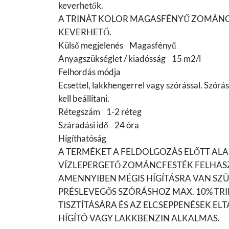
keverhetők.
A TRINÁT KOLOR MAGASFÉNYŰ ZOMÁNC
KEVERHETŐ.
Külső megjelenés Magasfényű
Anyagszükséglet / kiadósság 15 m2/l
Felhordás módja
Ecsettel, lakkhengerrel vagy szórással. Szórá
kell beállítani.
Rétegszám 1-2 réteg
Száradási idő 24 óra
Hígíthatóság
A TERMÉKET A FELDOLGOZÁS ELŐTT ALA
VÍZLEPERGETŐ ZOMÁNCFESTÉK FELHAS
AMENNYIBEN MÉGIS HÍGÍTÁSRA VAN SZÜ
PRÉSLEVEGŐS SZÓRÁSHOZ MAX. 10% TRI
TISZTÍTÁSÁRA ÉS AZ ELCSEPPENÉSEK E
HÍGÍTÓ VAGY LAKKBENZIN ALKALMAS.