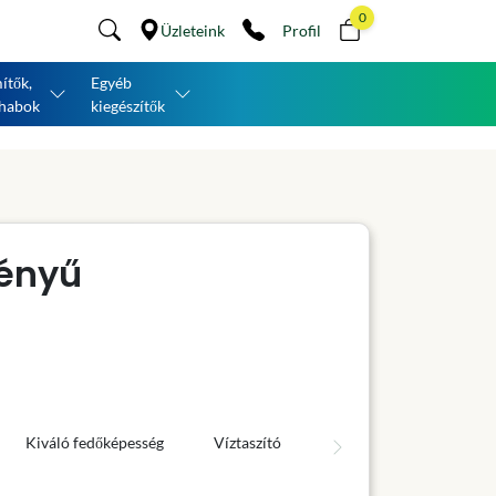
0
Üzleteink
Profil
ítők,
Egyéb
habok
kiegészítők
ényű
Kiváló fedőképesség
Víztaszító