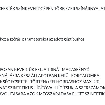
FESTÉK SZÍNKEVERŐGÉPEN TÖBB EZER SZÍNÁRNYALA
shoz a szórási paramétereket az adott géptípushoz
POSAN KEVERJÜK FEL. A TRINÁT MAGASFÉNYŰ
ZNÁLÁSRA KÉSZ ÁLLAPOTBAN KERÜL FORGALOMBA.
KSÉG ECSETTEL TÖRTÉNŐ FELHORDÁSHOZ MAX. 2 %,
NÁT SZINTETIKUS HÍGÍTÓVAL HÍGÍTSUK. A SZERSZÁMO
LTÁVOLÍTÁSÁRA AZOK MEGSZÁRADÁSA ELŐTT SZINTETI