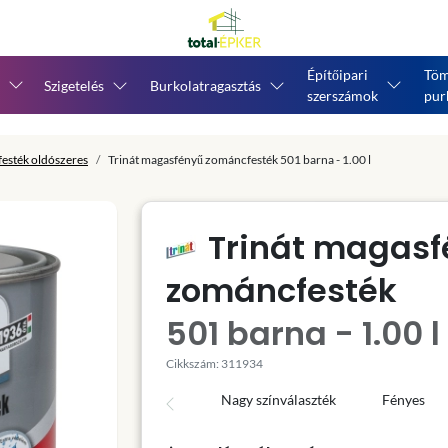
Építőipari
Töm
Szigetelés
Burkolatragasztás
szerszámok
pur
esték oldószeres
Trinát magasfényű zománcfesték 501 barna - 1.00 l
Trinát magasf
zománcfesték
501 barna - 1.00 l
Cikkszám: 311934
Nagy színválaszték
Fényes